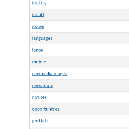
irs-trty
irs-utl
irs-wd
languages
lanoa
mobile
newmediaimages
newsroom
notices
opportunities
portlets