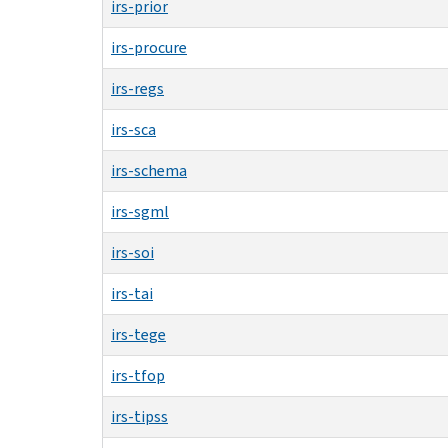
irs-prior
irs-procure
irs-regs
irs-sca
irs-schema
irs-sgml
irs-soi
irs-tai
irs-tege
irs-tfop
irs-tipss