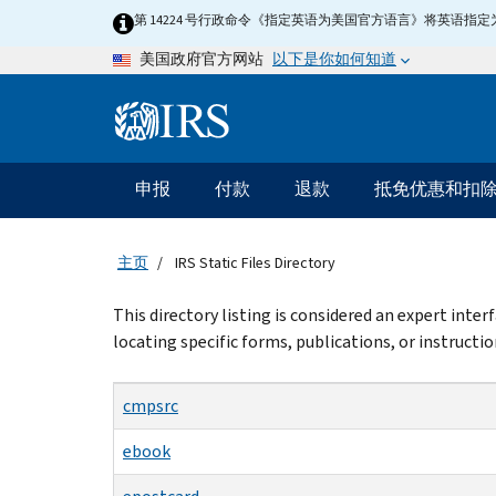
Skip
第 14224 号行政命令《指定英语为美国官方语言》将英语
to
以下是你如何知道
美国政府官方网站
main
content
Information
Menu
申报
付款
退款
抵免优惠和扣
主
要
导
主页
IRS Static Files Directory
航
Beginning
This directory listing is considered an expert inte
of
locating specific forms, publications, or instructio
main
content
cmpsrc
ebook