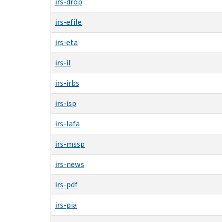
irs-drop
irs-efile
irs-eta
irs-il
irs-irbs
irs-isp
irs-lafa
irs-mssp
irs-news
irs-pdf
irs-pia