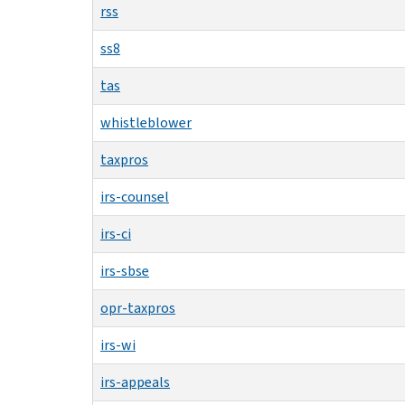
rss
ss8
tas
whistleblower
taxpros
irs-counsel
irs-ci
irs-sbse
opr-taxpros
irs-wi
irs-appeals