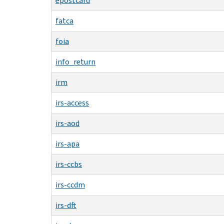
epostcard
fatca
foia
info_return
irm
irs-access
irs-aod
irs-apa
irs-ccbs
irs-ccdm
irs-dft