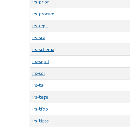
irs-prior
irs-procure
irs-regs
irs-sca
irs-schema
irs-sgml
irs-soi
irs-tai
irs-tege
irs-tfop
irs-tipss