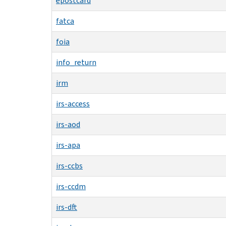
epostcard
fatca
foia
info_return
irm
irs-access
irs-aod
irs-apa
irs-ccbs
irs-ccdm
irs-dft