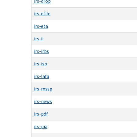
irs-drop
irs-efile
irs-eta
irs-il
irs-irbs
irs-isp
irs-lafa
irs-mssp
irs-news
irs-pdf
irs-pia