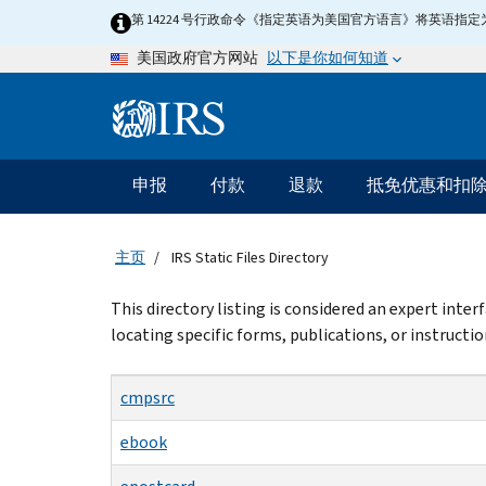
Skip
第 14224 号行政命令《指定英语为美国官方语言》将英语
to
以下是你如何知道
美国政府官方网站
main
content
Information
Menu
申报
付款
退款
抵免优惠和扣
主
要
导
主页
IRS Static Files Directory
航
Beginning
This directory listing is considered an expert inte
of
locating specific forms, publications, or instructio
main
content
cmpsrc
ebook