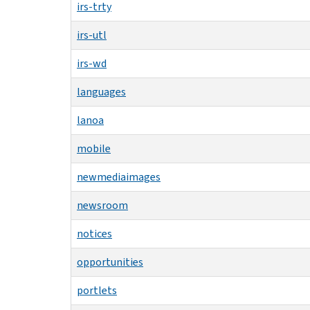
irs-trty
irs-utl
irs-wd
languages
lanoa
mobile
newmediaimages
newsroom
notices
opportunities
portlets