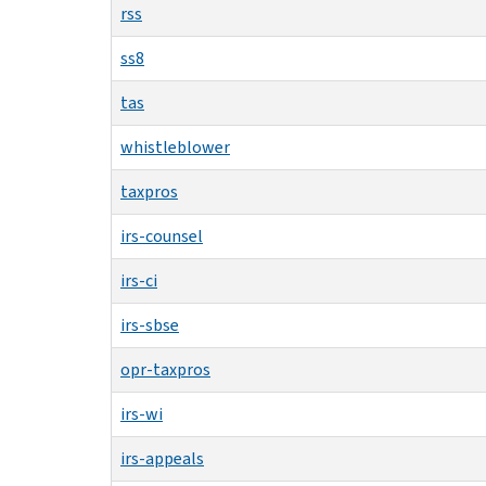
rss
ss8
tas
whistleblower
taxpros
irs-counsel
irs-ci
irs-sbse
opr-taxpros
irs-wi
irs-appeals