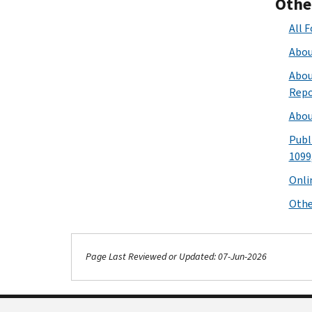
Othe
All 
Abou
Abou
Repo
Abou
Publi
1099
Onli
Othe
Page Last Reviewed or Updated: 07-Jun-2026