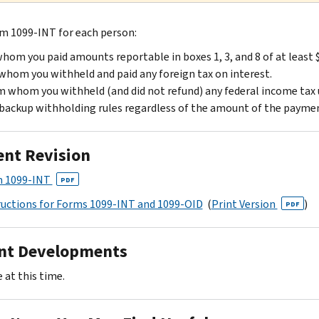
rm 1099-INT for each person:
hom you paid amounts reportable in boxes 1, 3, and 8 of at least 
whom you withheld and paid any foreign tax on interest.
 whom you withheld (and did not refund) any federal income tax
backup withholding rules regardless of the amount of the payme
ent Revision
 1099-INT
PDF
ructions for Forms 1099-INT and 1099-OID
(
Print Version
)
PDF
nt Developments
 at this time.