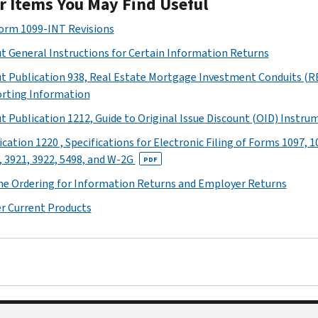
r Items You May Find Useful
Form 1099-INT Revisions
t General Instructions for Certain Information Returns
t Publication 938, Real Estate Mortgage Investment Conduits (R
rting Information
t Publication 1212, Guide to Original Issue Discount (OID) Instru
cation 1220 , Specifications for Electronic Filing of Forms 1097, 1
, 3921, 3922, 5498, and W-2G
PDF
ne Ordering for Information Returns and Employer Returns
r Current Products