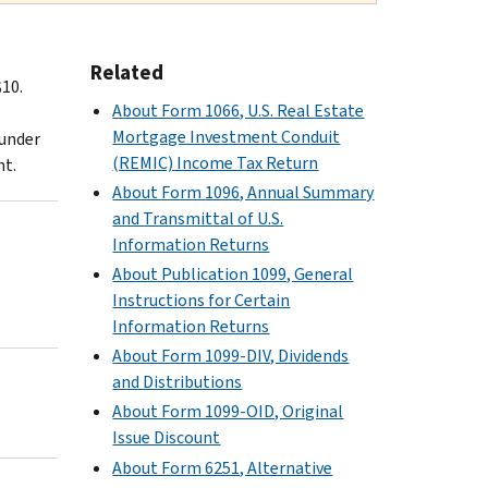
Related
$10.
About Form 1066, U.S. Real Estate
Mortgage Investment Conduit
 under
(REMIC) Income Tax Return
nt.
About Form 1096, Annual Summary
and Transmittal of U.S.
Information Returns
About Publication 1099, General
Instructions for Certain
Information Returns
About Form 1099-DIV, Dividends
and Distributions
About Form 1099-OID, Original
Issue Discount
About Form 6251, Alternative