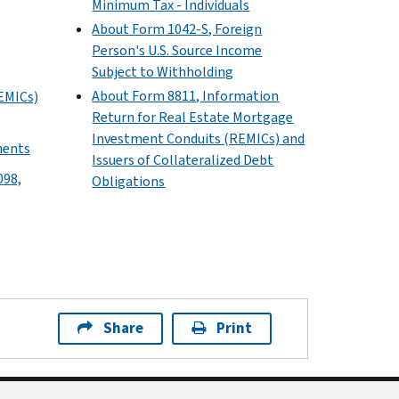
Minimum Tax - Individuals
About Form 1042-S, Foreign
Person's U.S. Source Income
Subject to Withholding
About Form 8811, Information
EMICs)
Return for Real Estate Mortgage
Investment Conduits (REMICs) and
ments
Issuers of Collateralized Debt
098,
Obligations
Share
Print