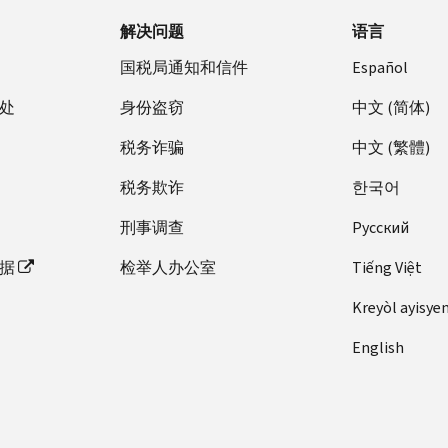
解决问题
语言
国税局通知和信件
Español
处
身份盗窃
中文 (简体)
税务诈骗
中文 (繁體)
税务欺诈
한국어
刑事调查
Pусский
据
检举人办公室
Tiếng Việt
Kreyòl ayisye
English