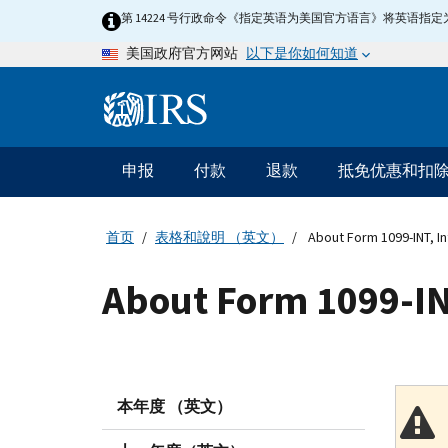
Skip
第 14224 号行政命令《指定英语为美国官方语言》将英语
to
以下是你如何知道
美国政府官方网站
main
content
Information
Menu
申报
付款
退款
抵免优惠和扣
主
要
导
首页
表格和說明 （英文）
About Form 1099-INT, I
航
About Form 1099-IN
本年度 （英文）