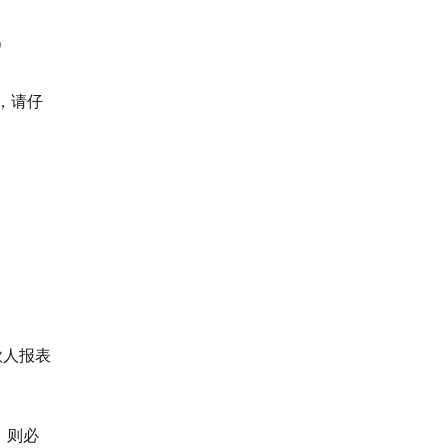
）
，请仔
款人报表
，则必