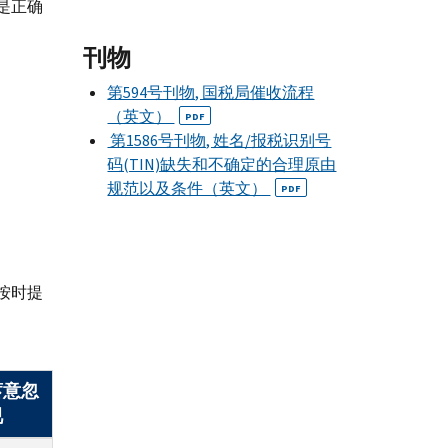
是正确
刊物
第594号刊物, 国税局催收流程
（英文）
PDF
第1586号刊物, 姓名/报税识别号
码(TIN)缺失和不确定的合理原由
规范以及条件（英文）
PDF
按时提
蓄意忽
视