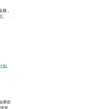
金额，
息
。
计划
。
（如果您
合理原