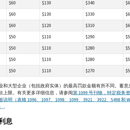
$60
$130
$340
$6
$60
$130
$330
$6
$60
$120
$310
$6
$50
$110
$290
$5
$50
$110
$280
$5
$50
$110
$280
$5
$50
$110
$270
$5
业和大型企业（包括政府实体）的最高罚款金额有所不同。蓄意
款上限。有关更多详细信息，请参阅
第 1099 号刊物，特定税务
明（表格 1096、1097、1098、1099、3921、3922、5498 和 W
）
。
利息