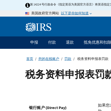
Skip
第 14224 号行政命令《指定英语为美国官方语言》将英语
to
以下是你如何知道
美国政府官方网站
main
content
Information
Menu
申报
付款
退款
抵免优惠和扣
主
要
导
首页
您的在线账户
罚款
税务资料申报表罚款
航
税务资料申报表罚
如果您
银行账户 (Direct Pay)