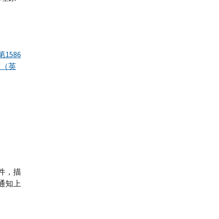
第1586
求（英
件，描
通知上