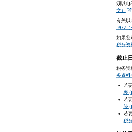
须以电
文）
有关以
9972
如果您
税务资
截止
税务资
务资料
若
表 (
若要
统 
若
税务