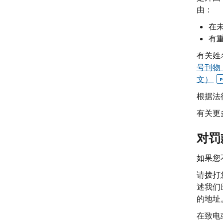
由：
在
有
有关姓
号刊物
文）
P
根据法
有关更
对罚
如果您
请拨打
述我们
的地址
在致电