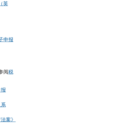
格（英
电子申报
参阅
税
申报
入系
疗法案》