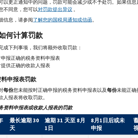
可以更正通知中的问题，罚款可能会减少或不予处罚。如果信息
您不同意，您可以
对罚款提出异议
。
细信息，请参阅
了解您的国税局通知或信函
。
如何计算罚款
完成下列事项，我们将额外收取罚款：
时申报正确的税务资料申报表
时提供正确的收款人报表
资料申报表罚款
对
每份
您未能按时正确申报的税务资料申报表以及
每份
未能正确
款人报表将收取罚款。
务资料申报表或收款人报表的罚款
年
最长逾期 30
逾期 31 天至 8月
8月1日后或未
天
1日
申报