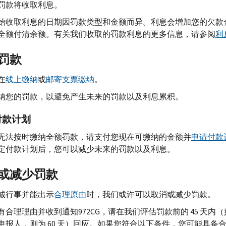
罚款将收取利息。
始收取利息的日期因罚款类型和金额而异。利息会增加您的欠款
全额付清余额。有关我们收取的罚款利息的更多信息，请参阅
利
罚款
在
线上缴纳
或
邮寄支票缴纳
。
纳您的罚款，以避免产生未来的罚款以及利息累积。
付款计划
无法按时缴纳全额罚款，请支付您现在可缴纳的金额并
申请付款
定付款计划后，您可以减少未来的罚款以及利息。
或减少罚款
诚行事并能出示
合理原由
时，我们或许可以取消或减少罚款。
有合理理由并收到通知972
CG
，请在我们评估罚款前的 45 天内
申报人，则为 60 天）回应。如果您符合以下条件，您可能具备