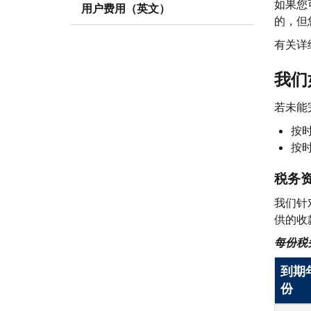
如果您
用户费用（英文）
的，但
有关详
我们
若未能
按
按
税务
我们针
供的收
每份税
到期
份