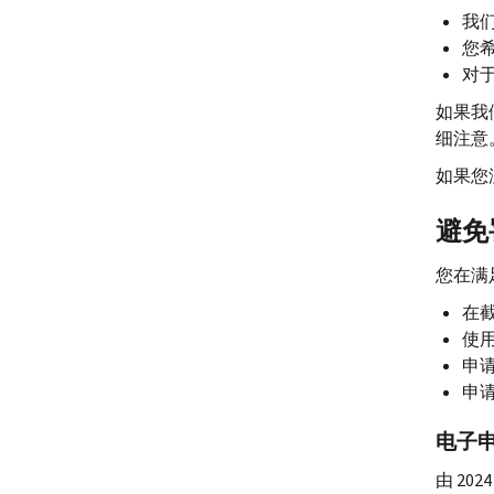
我
您希
对
如果我
细注意
如果您
避免
您在满
在
使
申
申
电子
由 2