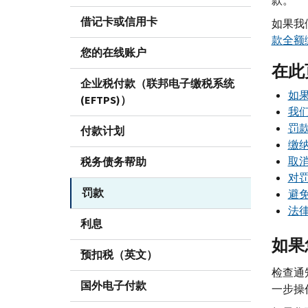
款。
借记卡或信用卡
如果我
款全额
您的在线账户
在此
企业税付款（联邦电子缴税系统
如
(EFTPS)）
我
罚
付款计划
缴
取
税务债务帮助
对
罚款
避
法
利息
如果
预扣税（英文）
检查通
国外电子付款
一步操