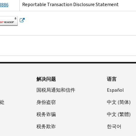
Reportable Transaction Disclosure Statement
8886
解决问题
语言
国税局通知和信件
Español
处
身份盗窃
中文 (简体)
税务诈骗
中文 (繁體)
税务欺诈
한국어