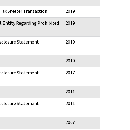
Tax Shelter Transaction
2019
t Entity Regarding Prohibited
2019
isclosure Statement
2019
2019
isclosure Statement
2017
2011
isclosure Statement
2011
2007