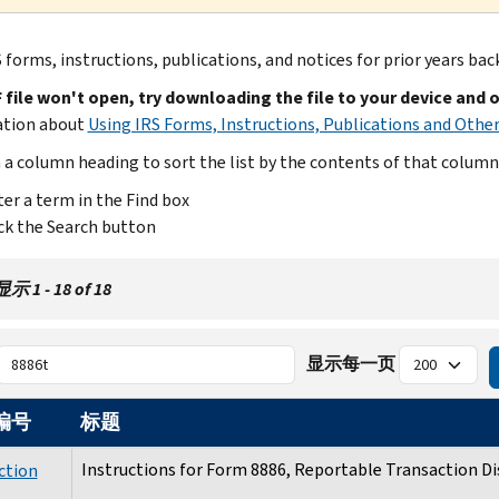
 forms, instructions, publications, and notices for prior years bac
F file won't open, try downloading the file to your device and 
ation about
Using IRS Forms, Instructions, Publications and Other
n a column heading to sort the list by the contents of that column
er a term in the Find box
ck the Search button
 1 - 18 of 18
显示每一页
编号
标题
Instructions for Form 8886, Reportable Transaction D
ction