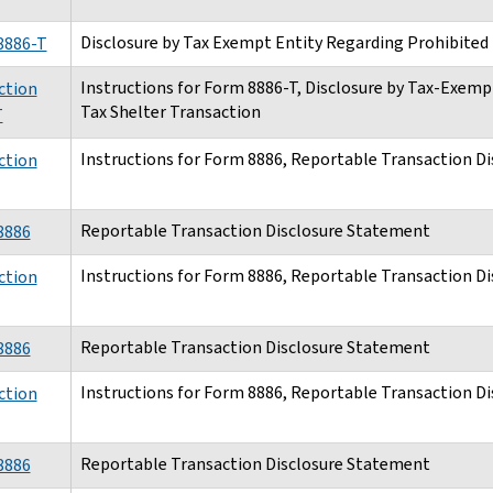
Disclosure by Tax Exempt Entity Regarding Prohibited 
8886-T
Instructions for Form 8886-T, Disclosure by Tax-Exemp
ction
Tax Shelter Transaction
T
Instructions for Form 8886, Reportable Transaction D
ction
Reportable Transaction Disclosure Statement
8886
Instructions for Form 8886, Reportable Transaction D
ction
Reportable Transaction Disclosure Statement
8886
Instructions for Form 8886, Reportable Transaction D
ction
Reportable Transaction Disclosure Statement
8886