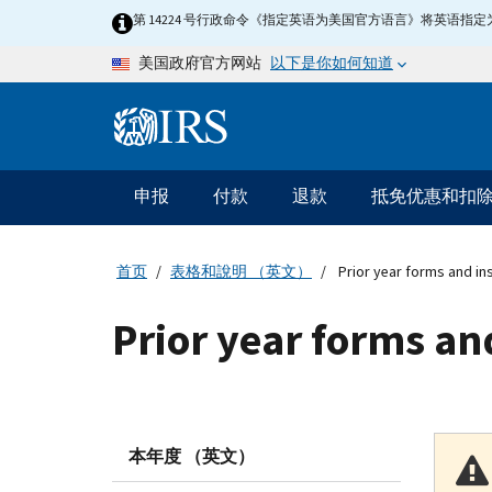
Skip to main content
第 14224 号行政命令《指定英语为美国官方语言》将英语
以下是你如何知道
美国政府官方网站
Information Menu
主要导航
申报
付款
退款
抵免优惠和扣
首页
表格和說明 （英文）
Prior year forms and in
Prior year forms an
本年度 （英文）