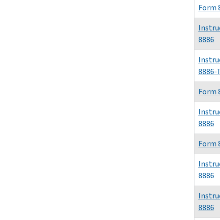
Form 
Instru
8886
Instru
8886-
Form 
Instru
8886
Form 
Instru
8886
Instru
8886