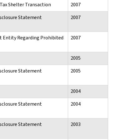
Tax Shelter Transaction
2007
isclosure Statement
2007
t Entity Regarding Prohibited
2007
2005
isclosure Statement
2005
2004
isclosure Statement
2004
isclosure Statement
2003