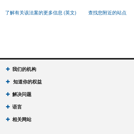
服
PIN
。
寄
何
以
务
方
找
了解有关该法案的更多信息 (英文)
查找您附近的站点
辨
使
式
回
我
别
用
索
或
们
是
账
取
重
的
否
户
誊
新
服
为
做
本
签
务
国
什
(英
发 IP
时
税
么
文)
。
PIN
间
局
为
我们的机构
关
IP
当
于
PIN
知道你的权益
地
誊
是
时
本
一
解决问题
间
组
上
语言
六
午
位
7
相关网站
数
点
的
至