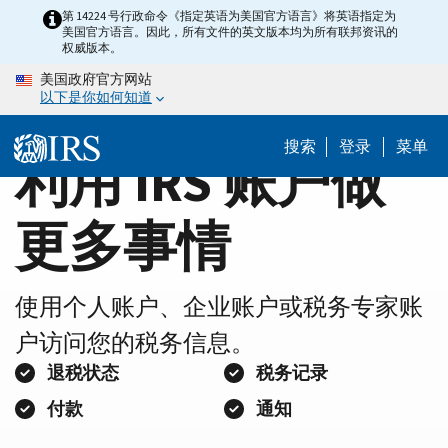
Home
Skip
第 14224 号行政命令《指定英语为美国官方语言》将英语指定为
美国官方语言。因此，所有文件的英文版本均为所有联邦资讯的
to
Page
权威版本。
main
美国政府官方网站
content
以下是你如何知道
搜索
登录
菜单
利用 IRS 账户做
更多事情
使用个人账户、企业账户或税务专家账
户访问您的税务信息。
退税状态
税务记录
付款
通知