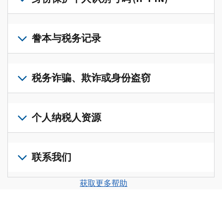
账
修
户
改
若
(英
过
要
誊本与税务记录
文)
，
的
获
即
税
取
可
若
表
，
IP
在
要
税务诈骗、欺诈或身份盗窃
以
PIN，
一
查
修
请
个
阅
改
如
登
统
您
您
果
个人纳税人资源
录
一
的
纳
您
或
的
税
税
怀
创
前
平
务
申
疑
建
往
联系我们
台
记
报
存
一
个
集
录
表
在
个
人
您
中
与
获取更多帮助
中
税
账
纳
可
访
誊
的
务
户
税
以
问
本，
错
诈
(英
申
通
并
请