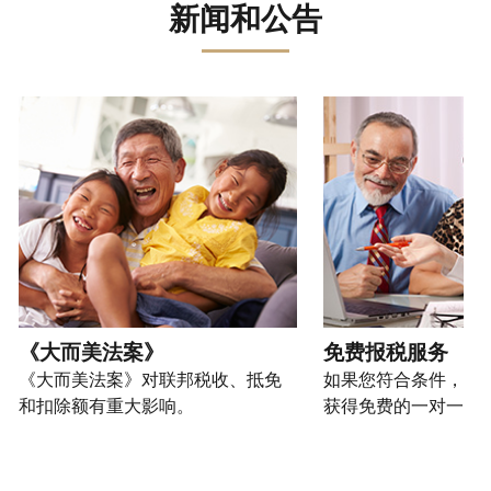
误。
骗、
文)
报
。
新闻和公告
过
管
登
欺
查
电
理
录
您
诈
看
话
您
或
也
或
修
或
的
创
可
请使用 "上一个 "和 "下一个"按钮来浏览互动式转盘。
身
改
亲
个
建
以
份
过
自
人
一
通
盗
的
前
税
个
过
窃
税
往
务
账
提
行
表
的
信
户
交
为，
的
方
息。
(英
申
请
处
式
文)
。
请
向
如
理
联
表
我
何
您
状
系
或
们
创
也
《大而美法案》
免费报税服务
态
我
亲
举
建
可
《大而美法案》对联邦税收、抵免
如果您符合条件，可
们。
自
报
账
以
和扣除额有重大影响。
获得免费的一对一报
来
(英
户
通
电
获
文)
。
过
您
话
取 IP
邮
如
可