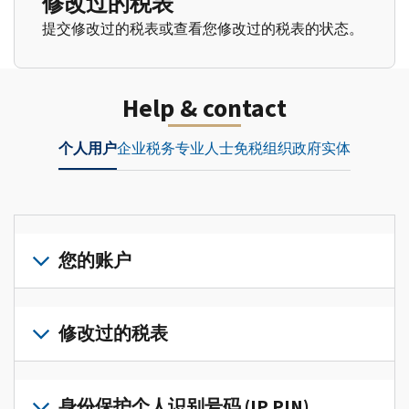
修改过的税表
提交修改过的税表或查看您修改过的税表的状态。
Help & contact
个人用户
企业
税务专业人士
免税组织
政府实体
您的账户
登
录
修改过的税表
或
创
提
建
交
身份保护个人识别号码 (IP PIN)