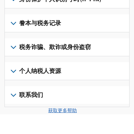
账
修
户
改
若
(英
过
要
誊本与税务记录
文)
，
的
获
即
税
取
可
若
表
，
IP
在
要
税务诈骗、欺诈或身份盗窃
以
PIN，
一
查
修
请
个
阅
改
如
登
统
您
您
果
个人纳税人资源
录
一
的
纳
您
或
的
税
税
怀
创
前
平
务
申
疑
建
往
联系我们
台
记
报
存
一
个
集
录
表
在
个
人
您
中
与
获取更多帮助
中
税
账
纳
可
访
誊
的
务
户
税
以
问
本，
错
诈
(英
申
通
并
请