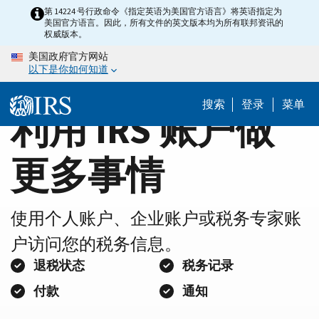
Home
Skip
第 14224 号行政命令《指定英语为美国官方语言》将英语指定为
美国官方语言。因此，所有文件的英文版本均为所有联邦资讯的
to
Page
权威版本。
main
美国政府官方网站
content
以下是你如何知道
搜索
登录
菜单
利用 IRS 账户做
更多事情
使用个人账户、企业账户或税务专家账
户访问您的税务信息。
退税状态
税务记录
付款
通知