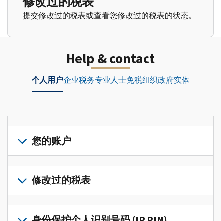
修改过的税表
提交修改过的税表或查看您修改过的税表的状态。
Help & contact
个人用户
企业
税务专业人士
免税组织
政府实体
您的账户
登
录
修改过的税表
或
创
提
建
交
身份保护个人识别号码 (IP PIN)