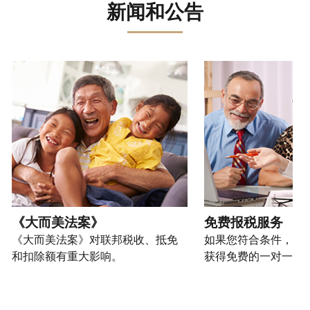
误。
骗、
文)
报
。
新闻和公告
过
管
登
欺
查
电
理
录
您
诈
看
话
您
或
也
或
修
或
的
创
可
请使用 "上一个 "和 "下一个"按钮来浏览互动式转盘。
身
改
亲
个
建
以
份
过
自
人
一
通
盗
的
前
税
个
过
窃
税
往
务
账
提
行
表
的
信
户
交
为，
的
方
息。
(英
申
请
处
式
文)
。
请
向
如
理
联
表
我
何
您
状
系
或
们
创
也
《大而美法案》
免费报税服务
态
我
亲
举
建
可
《大而美法案》对联邦税收、抵免
如果您符合条件，可
们。
自
报
账
以
和扣除额有重大影响。
获得免费的一对一报
来
(英
户
通
电
获
文)
。
过
您
话
取 IP
邮
如
可