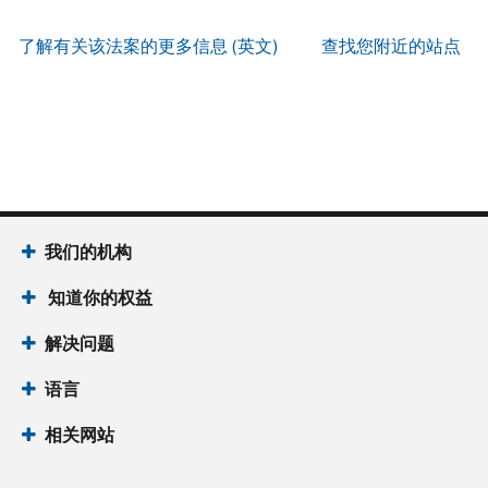
服
PIN
。
寄
何
以
务
方
找
了解有关该法案的更多信息 (英文)
查找您附近的站点
辨
使
式
回
我
别
用
索
或
们
是
账
取
重
的
否
户
誊
新
服
为
做
本
签
务
国
什
(英
发 IP
时
税
么
文)
。
PIN
间
局
为
我们的机构
关
IP
当
于
PIN
知道你的权益
地
誊
是
时
本
一
解决问题
间
组
上
语言
六
午
位
7
相关网站
数
点
的
至