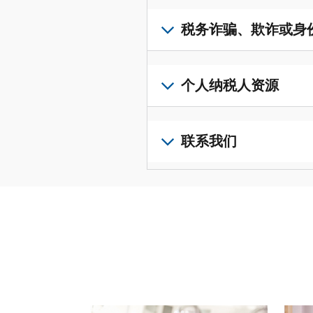
取
可
若
表
，
IP
在
要
税务诈骗、欺诈或身
以
PIN，
一
查
修
请
个
阅
改
如
登
统
您
您
果
个人纳税人资源
录
一
的
纳
您
或
的
税
税
怀
创
前
平
务
申
疑
建
往
联系我们
台
记
报
存
一
个
集
录
表
在
个
人
您
中
与
中
税
账
纳
可
访
誊
的
务
户
税
以
问
本，
错
诈
(英
申
通
并
请
误。
骗、
文)
报
。
过
管
登
欺
查
电
理
录
您
诈
看
话
您
或
也
或
修
或
的
创
可
身
改
请使用 "上一个 "和 "下一个"按钮来浏览互动式转
亲
个
建