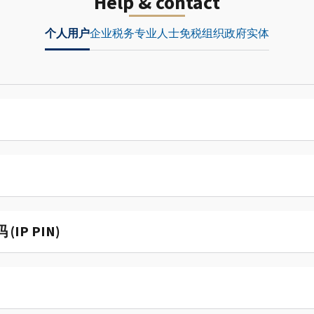
Help & contact
个人用户
企业
税务专业人士
免税组织
政府实体
P PIN)