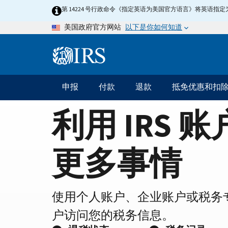
Home
Skip
第 14224 号行政命令《指定英语为美国官方语言》将英语
to
Page
以下是你如何知道
美国政府官方网站
main
content
Information
Menu
申报
付款
退款
抵免优惠和扣
主
要
利用 IRS 
导
航
更多事情
使用个人账户、企业账户或税务
户访问您的税务信息。