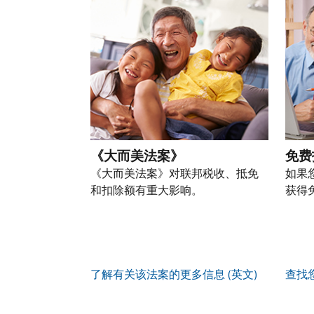
以
份
过
自
人
一
通
盗
的
前
税
个
过
窃
税
往
务
账
提
行
表
的
信
户
交
为，
的
方
息。
(英
申
请
处
式
文)
。
请
向
如
理
联
表
我
何
您
状
系
或
们
创
也
态
我
亲
《大而美法案》
免费
举
建
可
们。
自
报
《大而美法案》对联邦税收、抵免
如果
账
以
来
(英
和扣除额有重大影响。
获得
户
通
电
获
文)
。
过
您
话
取 IP
邮
如
可
服
PIN
。
寄
何
以
务
方
找
辨
使
了解有关该法案的更多信息 (英文)
查找
式
回
我
别
用
索
或
们
是
账
取
重
的