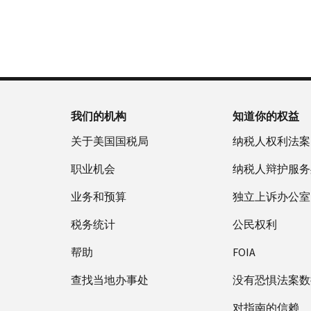
否
户
誊
新
服
为
做
本
签
务
国
什
(英
发 IP
时
税
么
文)
。
PIN
间
局
为
关
IP
当
于
PIN
地
我们的机构
知道你的权益
誊
是
时
本
一
关于美国国税局
纳税人权利法案
间
组
上
职业机会
纳税人辩护服务
六
午
位
业务和预算
7
独立上诉办公室
数
点
的
税务统计
公民权利
至
数
下
帮助
FOIA
字，
午
旨
查找当地办事处
7
没有恐惧法案数
在
点。
防
对指南的信赖