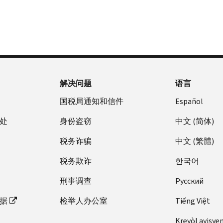
解决问题
语言
国税局通知和信件
Español
处
身份盗窃
中文 (简体)
税务诈骗
中文 (繁體)
税务欺诈
한국어
刑事调查
Pусский
据
检举人办公室
Tiếng Việt
Kreyòl ayisye