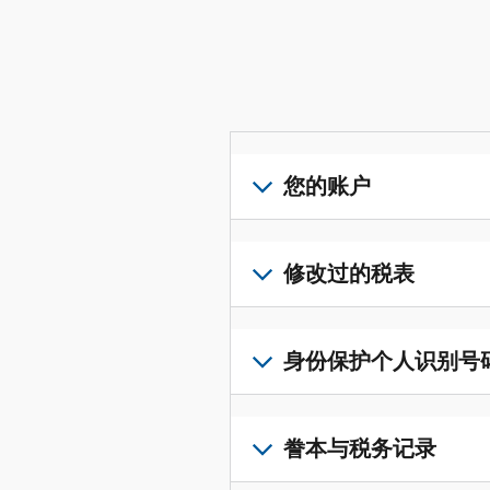
您的账户
登
录
修改过的税表
或
创
提
建
交
身份保护个人识别号码 (I
账
修
户
改
若
(英
过
要
誊本与税务记录
文)
，
的
获
即
税