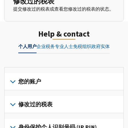
修改过的税表
提交修改过的税表或查看您修改过的税表的状态。
Help & contact
个人用户
企业
税务专业人士
免税组织
政府实体
您的账户
登
录
修改过的税表
或
创
提
建
交
身份保护个人识别号码 (IP PIN)