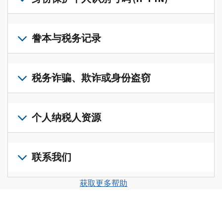
账
修
户
改
若
(英
过
要
誊本与税务记录
文)
，
的
获
即
税
取
可
若
表
，
IP
在
要
税务诈骗、欺诈或身份盗窃
以
PIN，
一
查
修
请
个
阅
改
如
登
统
您
您
果
个人纳税人资源
录
一
的
纳
您
或
的
税
税
怀
创
前
平
务
申
疑
建
往
联系我们
台
记
报
存
一
个
集
录
表
在
个
人
您
中
与
获取更多帮助
中
税
账
纳
可
访
誊
的
务
户
税
以
问
本，
错
诈
(英
申
通
并
请