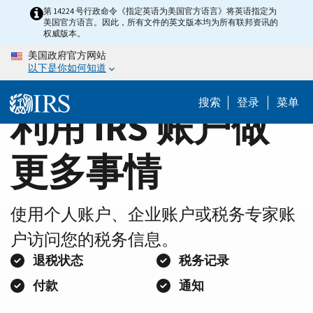
Home
Skip
第 14224 号行政命令《指定英语为美国官方语言》将英语指定为
美国官方语言。因此，所有文件的英文版本均为所有联邦资讯的
to
Page
权威版本。
main
美国政府官方网站
content
以下是你如何知道
搜索
登录
菜单
利用 IRS 账户做
更多事情
使用个人账户、企业账户或税务专家账
户访问您的税务信息。
退税状态
税务记录
付款
通知