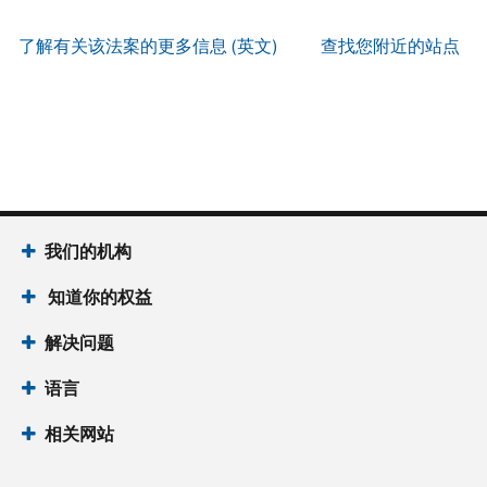
服
PIN
。
寄
何
以
务
方
找
了解有关该法案的更多信息 (英文)
查找您附近的站点
辨
使
式
回
我
别
用
索
或
们
是
账
取
重
的
否
户
誊
新
服
为
做
本
签
务
国
什
(英
发 IP
时
税
么
文)
。
PIN
间
局
为
我们的机构
关
IP
当
于
PIN
知道你的权益
地
誊
是
时
本
一
解决问题
间
组
上
语言
六
午
位
7
相关网站
数
点
的
至