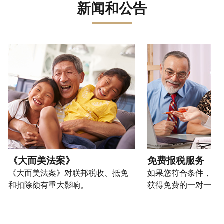
误。
骗、
文)
报
。
新闻和公告
过
管
登
欺
查
电
理
录
您
诈
看
话
您
或
也
或
修
或
的
创
可
请使用 "上一个 "和 "下一个"按钮来浏览互动式转盘。
身
改
亲
个
建
以
份
过
自
人
一
通
盗
的
前
税
个
过
窃
税
往
务
账
提
行
表
的
信
户
交
为，
的
方
息。
(英
申
请
处
式
文)
。
请
向
如
理
联
表
我
何
您
状
系
或
们
创
也
《大而美法案》
免费报税服务
态
我
亲
举
建
可
《大而美法案》对联邦税收、抵免
如果您符合条件，可
们。
自
报
账
以
和扣除额有重大影响。
获得免费的一对一报
来
(英
户
通
电
获
文)
。
过
您
话
取 IP
邮
如
可