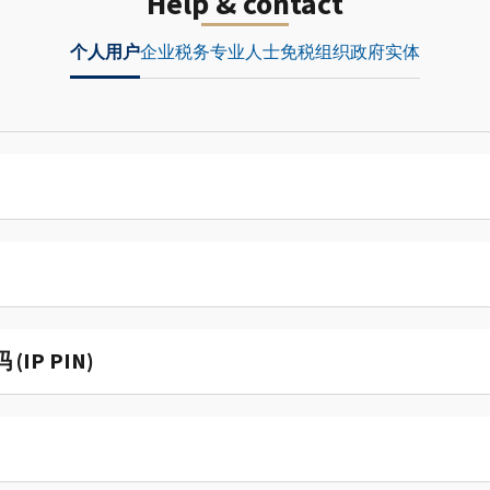
Help & contact
个人用户
企业
税务专业人士
免税组织
政府实体
P PIN)