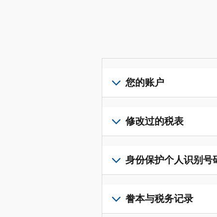
您的账户
登
录
修改过的税表
或
创
提
建
交
身份保护个人识别号码 (I
账
修
户
改
若
(英
过
要
誊本与税务记录
文)
，
的
获
即
税