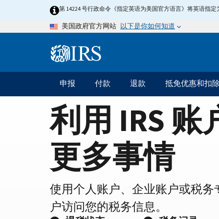
Home
Skip
第 14224 号行政命令《指定英语为美国官方语言》将英语
to
Page
以下是你如何知道
美国政府官方网站
main
content
Information
Menu
申报
付款
退款
抵免优惠和扣
主
要
利用 IRS 
导
航
更多事情
使用个人账户、企业账户或税务
户访问您的税务信息。