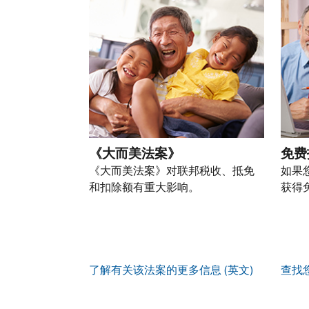
以
份
过
自
人
一
通
盗
的
前
税
个
过
窃
税
往
务
账
提
行
表
的
信
户
交
为，
的
方
息。
(英
申
请
处
式
文)
。
请
向
如
理
联
表
我
何
您
状
系
或
们
创
也
态
我
亲
《大而美法案》
免费
举
建
可
们。
自
报
《大而美法案》对联邦税收、抵免
如果
账
以
来
(英
和扣除额有重大影响。
获得
户
通
电
获
文)
。
过
您
话
取 IP
邮
如
可
服
PIN
。
寄
何
以
务
方
找
辨
使
了解有关该法案的更多信息 (英文)
查找
式
回
我
别
用
索
或
们
是
账
取
重
的