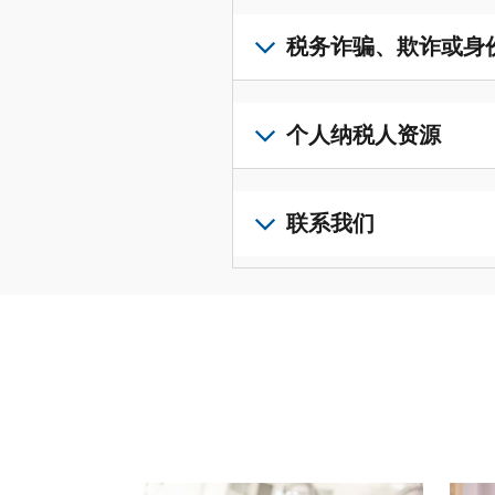
取
可
若
表
，
IP
在
要
税务诈骗、欺诈或身
以
PIN，
一
查
修
请
个
阅
改
如
登
统
您
您
果
个人纳税人资源
录
一
的
纳
您
或
的
税
税
怀
创
前
平
务
申
疑
建
往
联系我们
台
记
报
存
一
个
集
录
表
在
个
人
您
中
与
中
税
账
纳
可
访
誊
的
务
户
税
以
问
本，
错
诈
(英
申
通
并
请
误。
骗、
文)
报
。
过
管
登
欺
查
电
理
录
您
诈
看
话
您
或
也
或
修
或
的
创
可
身
改
请使用 "上一个 "和 "下一个"按钮来浏览互动式转
亲
个
建