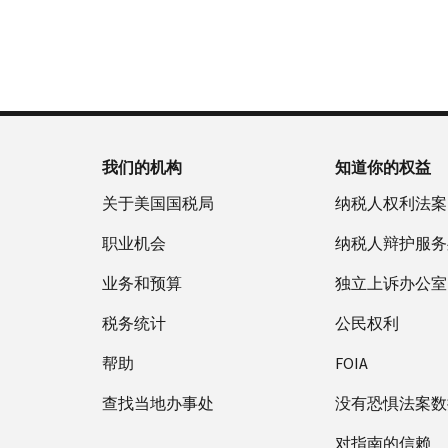
否
户
誊
新
服
为
做
本
签
务
国
什
(英
发 IP
时
税
么
文)
。
PIN
间
局
为
关
IP
当
于
PIN
地
我们的机构
知道你的权益
誊
是
时
本
一
关于美国国税局
纳税人权利法案
间
组
上
职业机会
纳税人辩护服务
六
午
位
业务和预算
7
独立上诉办公室
数
点
的
税务统计
公民权利
至
数
下
帮助
FOIA
字，
午
旨
查找当地办事处
7
没有恐惧法案数
在
点。
防
对指南的信赖