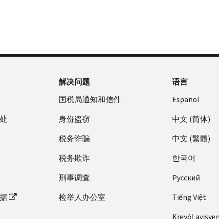
解决问题
语言
国税局通知和信件
Español
处
身份盗窃
中文 (简体)
税务诈骗
中文 (繁體)
税务欺诈
한국어
刑事调查
Pусский
据
检举人办公室
Tiếng Việt
Kreyòl ayisye