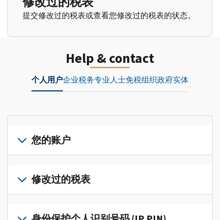
修改过的税表
提交修改过的税表或查看您修改过的税表的状态。
Help & contact
个人用户
企业
税务专业人士
免税组织
政府实体
您的账户
登
录
修改过的税表
或
创
提
建
交
身份保护个人识别号码 (IP PIN)