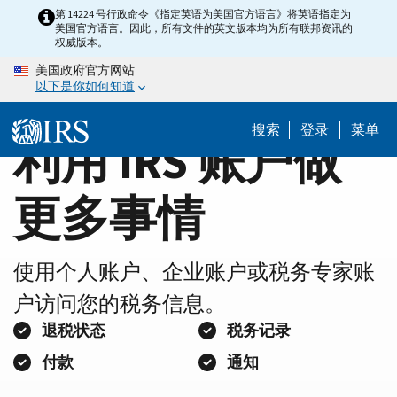
Home
Skip
第 14224 号行政命令《指定英语为美国官方语言》将英语指定为
美国官方语言。因此，所有文件的英文版本均为所有联邦资讯的
to
Page
权威版本。
main
美国政府官方网站
content
以下是你如何知道
搜索
登录
菜单
利用 IRS 账户做
更多事情
使用个人账户、企业账户或税务专家账
户访问您的税务信息。
退税状态
税务记录
付款
通知