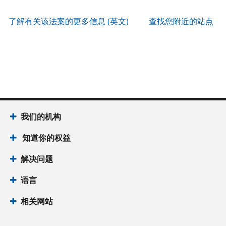
服
PIN
。
寄
何
以
务
方
找
了解有关该法案的更多信息 (英文)
查找您附近的站点
辨
使
式
回
我
别
用
索
或
们
是
账
取
重
的
否
户
誊
新
服
为
做
本
签
务
国
什
(英
发 IP
时
税
么
文)
。
PIN
间
局
为
我们的机构
关
IP
当
于
PIN
知道你的权益
地
誊
是
时
本
一
解决问题
间
组
上
语言
六
午
位
7
相关网站
数
点
的
至