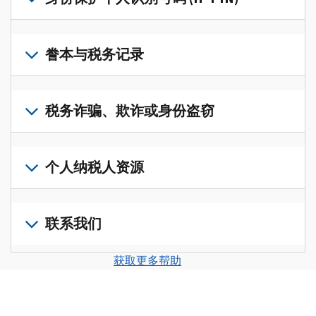
账
修
户
改
若
(英
过
要
誊本与税务记录
文)
，
的
获
即
税
取
可
若
表
，
IP
在
要
税务诈骗、欺诈或身份盗窃
以
PIN，
一
查
修
请
个
阅
改
如
登
统
您
您
果
个人纳税人资源
录
一
的
纳
您
或
的
税
税
怀
创
前
平
务
申
疑
建
往
联系我们
台
记
报
存
一
个
集
录
表
在
个
人
您
中
与
获取更多帮助
中
税
账
纳
可
访
誊
的
务
户
税
以
问
本，
错
诈
(英
申
通
并
请