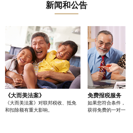
误。
骗、
文)
报
。
新闻和公告
过
管
登
欺
查
电
理
录
您
诈
看
话
您
或
也
或
修
或
的
创
可
请使用 "上一个 "和 "下一个"按钮来浏览互动式转盘。
身
改
亲
个
建
以
份
过
自
人
一
通
盗
的
前
税
个
过
窃
税
往
务
账
提
行
表
的
信
户
交
为，
的
方
息。
(英
申
请
处
式
文)
。
请
向
如
理
联
表
我
何
您
状
系
或
们
创
也
《大而美法案》
免费报税服务
态
我
亲
举
建
可
《大而美法案》对联邦税收、抵免
如果您符合条件，可
们。
自
报
账
以
和扣除额有重大影响。
获得免费的一对一报
来
(英
户
通
电
获
文)
。
过
您
话
取 IP
邮
如
可