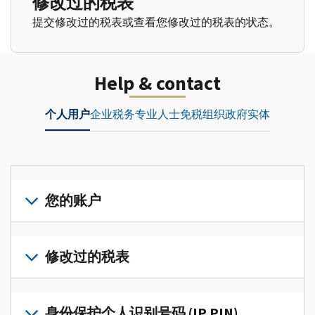
修改过的税表
提交修改过的税表或查看您修改过的税表的状态。
Help & contact
个人用户
企业
税务专业人士
免税组织
政府实体
您的账户
登
录
修改过的税表
或
创
提
建
交
身份保护个人识别号码 (IP PIN)