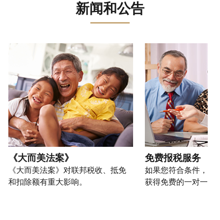
误。
骗、
文)
报
。
新闻和公告
过
管
登
欺
查
电
理
录
您
诈
看
话
您
或
也
或
修
或
的
创
可
请使用 "上一个 "和 "下一个"按钮来浏览互动式转盘。
身
改
亲
个
建
以
份
过
自
人
一
通
盗
的
前
税
个
过
窃
税
往
务
账
提
行
表
的
信
户
交
为，
的
方
息。
(英
申
请
处
式
文)
。
请
向
如
理
联
表
我
何
您
状
系
或
们
创
也
《大而美法案》
免费报税服务
态
我
亲
举
建
可
《大而美法案》对联邦税收、抵免
如果您符合条件，可
们。
自
报
账
以
和扣除额有重大影响。
获得免费的一对一报
来
(英
户
通
电
获
文)
。
过
您
话
取 IP
邮
如
可