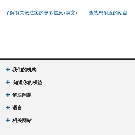
服
PIN
。
寄
何
以
务
方
找
了解有关该法案的更多信息 (英文)
查找您附近的站点
辨
使
式
回
我
别
用
索
或
们
是
账
取
重
的
否
户
誊
新
服
为
做
本
签
务
国
什
(英
发 IP
时
税
么
文)
。
PIN
间
局
为
我们的机构
关
IP
当
于
PIN
知道你的权益
地
誊
是
时
本
一
解决问题
间
组
上
语言
六
午
位
7
相关网站
数
点
的
至