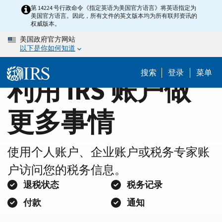
Home
Skip
第 14224 号行政命令《指定英语为美国官方语言》将英语指定为
美国官方语言。因此，所有文件的英文版本均为所有联邦资讯的
to
Page
权威版本。
main
美国政府官方网站
content
以下是你如何知道
搜索
登录
菜单
利用 IRS 账户做
更多事情
使用个人账户、企业账户或税务专家账
户访问您的税务信息。
退税状态
税务记录
付款
通知