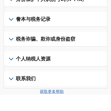
账
修
户
改
若
(英
过
要
誊本与税务记录
文)
，
的
获
即
税
取
可
若
表
，
IP
在
要
税务诈骗、欺诈或身份盗窃
以
PIN，
一
查
修
请
个
阅
改
如
登
统
您
您
果
个人纳税人资源
录
一
的
纳
您
或
的
税
税
怀
创
前
平
务
申
疑
建
往
联系我们
台
记
报
存
一
个
集
录
表
在
个
人
您
中
与
获取更多帮助
中
税
账
纳
可
访
誊
的
务
户
税
以
问
本，
错
诈
(英
申
通
并
请