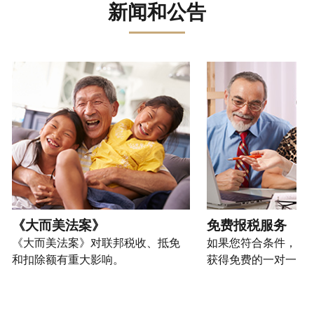
误。
骗、
文)
报
。
新闻和公告
过
管
登
欺
查
电
理
录
您
诈
看
话
您
或
也
或
修
或
的
创
可
请使用 "上一个 "和 "下一个"按钮来浏览互动式转盘。
身
改
亲
个
建
以
份
过
自
人
一
通
盗
的
前
税
个
过
窃
税
往
务
账
提
行
表
的
信
户
交
为，
的
方
息。
(英
申
请
处
式
文)
。
请
向
如
理
联
表
我
何
您
状
系
或
们
创
也
《大而美法案》
免费报税服务
态
我
亲
举
建
可
《大而美法案》对联邦税收、抵免
如果您符合条件，可
们。
自
报
账
以
和扣除额有重大影响。
获得免费的一对一报
来
(英
户
通
电
获
文)
。
过
您
话
取 IP
邮
如
可