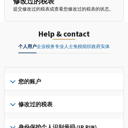
修改过的税表
提交修改过的税表或查看您修改过的税表的状态。
Help & contact
个人用户
企业
税务专业人士
免税组织
政府实体
您的账户
登
录
修改过的税表
或
创
提
建
交
身份保护个人识别号码 (IP PIN)