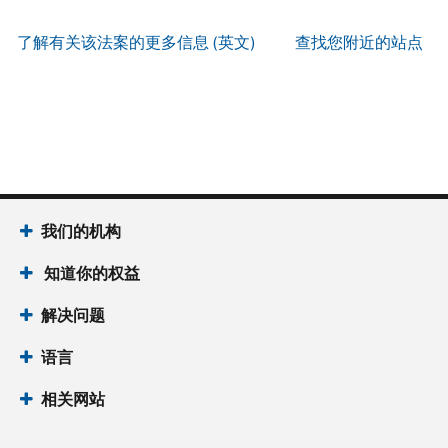
服
PIN
。
寄
何
以
务
方
找
了解有关该法案的更多信息 (英文)
查找您附近的站点
辨
使
式
回
我
别
用
索
或
们
是
账
取
重
的
否
户
誊
新
服
为
做
本
签
务
国
什
(英
发 IP
时
税
么
文)
。
PIN
间
局
为
我们的机构
关
IP
当
于
PIN
知道你的权益
地
誊
是
时
本
一
解决问题
间
组
上
语言
六
午
位
7
相关网站
数
点
的
至