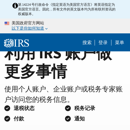
Home
Skip
第 14224 号行政命令《指定英语为美国官方语言》将英语指定为
美国官方语言。因此，所有文件的英文版本均为所有联邦资讯的
to
Page
权威版本。
main
美国政府官方网站
content
以下是你如何知道
搜索
登录
菜单
利用 IRS 账户做
更多事情
使用个人账户、企业账户或税务专家账
户访问您的税务信息。
退税状态
税务记录
付款
通知