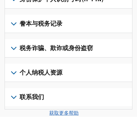
账
修
户
改
若
(英
过
要
誊本与税务记录
文)
，
的
获
即
税
取
可
若
表
，
IP
在
要
税务诈骗、欺诈或身份盗窃
以
PIN，
一
查
修
请
个
阅
改
如
登
统
您
您
果
个人纳税人资源
录
一
的
纳
您
或
的
税
税
怀
创
前
平
务
申
疑
建
往
联系我们
台
记
报
存
一
个
集
录
表
在
个
人
您
中
与
获取更多帮助
中
税
账
纳
可
访
誊
的
务
户
税
以
问
本，
错
诈
(英
申
通
并
请