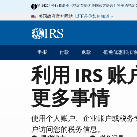
Home
Skip
第 14224 号行政命令《指定英语为美国官方语言》将英语
to
Page
以下是你如何知道
美国政府官方网站
main
content
Information
Menu
申报
付款
退款
抵免优惠和扣
主
要
利用 IRS 
导
航
更多事情
使用个人账户、企业账户或税务
户访问您的税务信息。