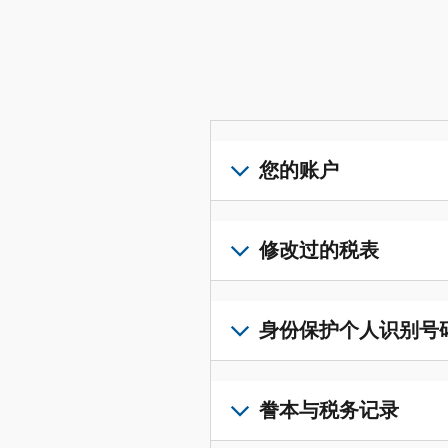
您的账户
登
录
修改过的税表
或
创
提
建
交
身份保护个人识别号码 (I
账
修
户
改
若
(英
过
要
誊本与税务记录
文)
，
的
获
即
税