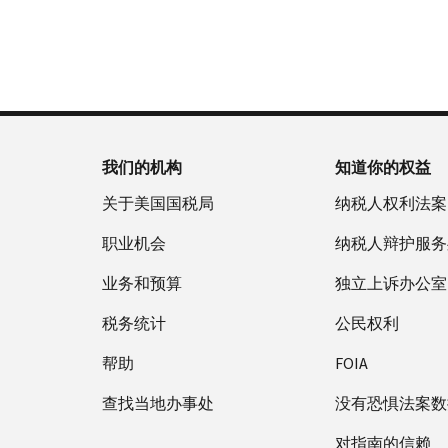
否
户
誊
新
服
为
做
本
签
务
国
什
(英
发 IP
时
税
么
文)
。
PIN
间
局
为
关
IP
当
于
PIN
地
我们的机构
知道你的权益
誊
是
时
本
一
关于美国国税局
纳税人权利法案
间
组
上
职业机会
纳税人辩护服务
六
午
位
业务和预算
7
独立上诉办公室
数
点
的
税务统计
公民权利
至
数
下
帮助
FOIA
字，
午
旨
查找当地办事处
7
没有恐惧法案数
在
点。
防
对指南的信赖