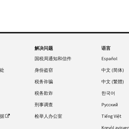
解决问题
语言
国税局通知和信件
Español
处
身份盗窃
中文 (简体)
税务诈骗
中文 (繁體)
税务欺诈
한국어
刑事调查
Pусский
据
检举人办公室
Tiếng Việt
Kreyòl ayisye