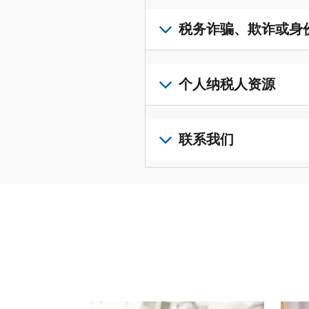
取
可
若
表
，
IP
在
要
税务诈骗、欺诈或身
以
PIN，
一
查
修
请
个
阅
改
如
登
统
您
您
果
个人纳税人资源
录
一
的
纳
您
或
的
税
税
怀
创
前
平
务
申
疑
建
往
联系我们
台
记
报
存
一
个
集
录
表
在
个
人
您
中
与
中
税
账
纳
可
访
誊
的
务
户
税
以
问
本，
错
诈
(英
申
通
并
请
误。
骗、
文)
报
。
过
管
登
欺
查
电
理
录
您
诈
看
话
您
或
也
或
修
或
的
创
可
身
改
请使用 "上一个 "和 "下一个"按钮来浏览互动式转
亲
个
建