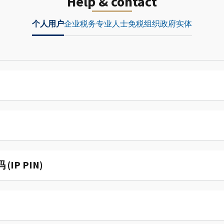
Help & contact
个人用户
企业
税务专业人士
免税组织
政府实体
P PIN)