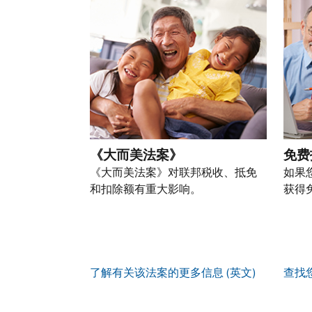
以
份
过
自
人
一
通
盗
的
前
税
个
过
窃
税
往
务
账
提
行
表
的
信
户
交
为，
的
方
息。
(英
申
请
处
式
文)
。
请
向
如
理
联
表
我
何
您
状
系
或
们
创
也
态
我
亲
《大而美法案》
免费
举
建
可
们。
自
报
《大而美法案》对联邦税收、抵免
如果
账
以
来
(英
和扣除额有重大影响。
获得
户
通
电
获
文)
。
过
您
话
取 IP
邮
如
可
服
PIN
。
寄
何
以
务
方
找
辨
使
了解有关该法案的更多信息 (英文)
查找
式
回
我
别
用
索
或
们
是
账
取
重
的