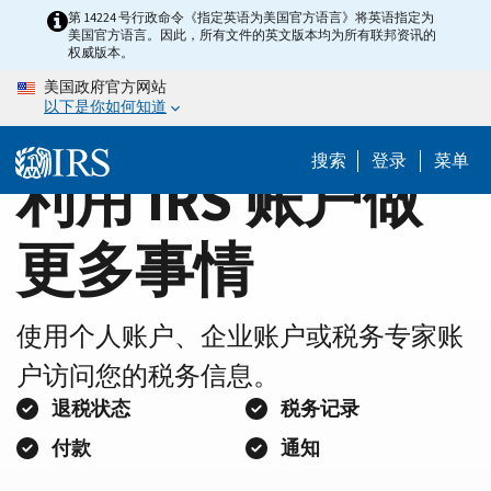
Home
Skip
第 14224 号行政命令《指定英语为美国官方语言》将英语指定为
美国官方语言。因此，所有文件的英文版本均为所有联邦资讯的
to
Page
权威版本。
main
美国政府官方网站
content
以下是你如何知道
搜索
登录
菜单
利用 IRS 账户做
更多事情
使用个人账户、企业账户或税务专家账
户访问您的税务信息。
退税状态
税务记录
付款
通知