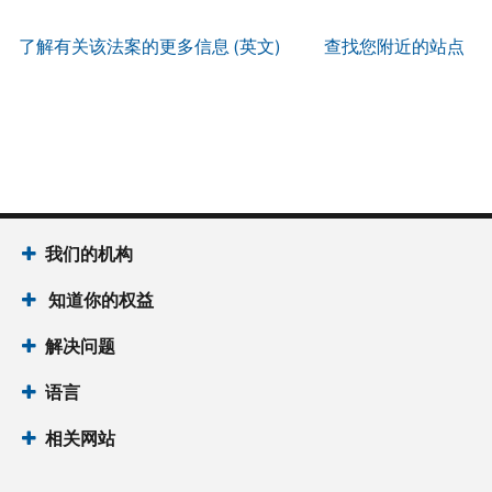
服
PIN
。
寄
何
以
务
方
找
了解有关该法案的更多信息 (英文)
查找您附近的站点
辨
使
式
回
我
别
用
索
或
们
是
账
取
重
的
否
户
誊
新
服
为
做
本
签
务
国
什
(英
发 IP
时
税
么
文)
。
PIN
间
局
为
我们的机构
关
IP
当
于
PIN
知道你的权益
地
誊
是
时
本
一
解决问题
间
组
上
语言
六
午
位
7
相关网站
数
点
的
至