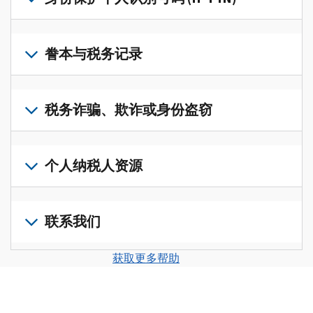
账
修
户
改
若
(英
过
要
誊本与税务记录
文)
，
的
获
即
税
取
可
若
表
，
IP
在
要
税务诈骗、欺诈或身份盗窃
以
PIN，
一
查
修
请
个
阅
改
如
登
统
您
您
果
个人纳税人资源
录
一
的
纳
您
或
的
税
税
怀
创
前
平
务
申
疑
建
往
联系我们
台
记
报
存
一
个
集
录
表
在
个
人
您
中
与
获取更多帮助
中
税
账
纳
可
访
誊
的
务
户
税
以
问
本，
错
诈
(英
申
通
并
请