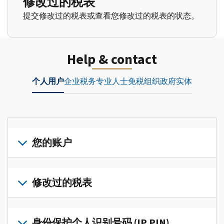
修改过的税表
提交修改过的税表或查看您修改过的税表的状态。
Help & contact
个人用户
企业
税务专业人士
免税组织
政府实体
您的账户
登
录
修改过的税表
或
创
提
建
交
身份保护个人识别号码 (IP PIN)