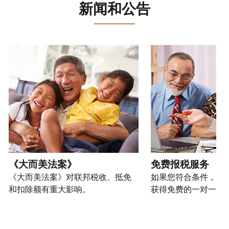
误。
骗、
文)
报
。
新闻和公告
过
管
登
欺
查
电
理
录
您
诈
看
话
您
或
也
或
修
或
的
创
可
请使用 "上一个 "和 "下一个"按钮来浏览互动式转盘。
身
改
亲
个
建
以
份
过
自
人
一
通
盗
的
前
税
个
过
窃
税
往
务
账
提
行
表
的
信
户
交
为，
的
方
息。
(英
申
请
处
式
文)
。
请
向
如
理
联
表
我
何
您
状
系
或
们
创
也
《大而美法案》
免费报税服务
态
我
亲
举
建
可
《大而美法案》对联邦税收、抵免
如果您符合条件，可
们。
自
报
账
以
和扣除额有重大影响。
获得免费的一对一报
来
(英
户
通
电
获
文)
。
过
您
话
取 IP
邮
如
可