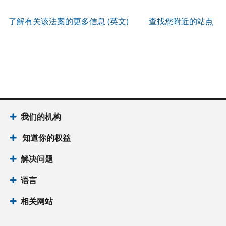
服
PIN
。
寄
何
以
务
方
找
了解有关该法案的更多信息 (英文)
查找您附近的站点
辨
使
式
回
我
别
用
索
或
们
是
账
取
重
的
否
户
誊
新
服
为
做
本
签
务
国
什
(英
发 IP
时
税
么
文)
。
PIN
间
局
为
我们的机构
关
IP
当
于
PIN
知道你的权益
地
誊
是
时
本
一
解决问题
间
组
上
语言
六
午
位
7
相关网站
数
点
的
至