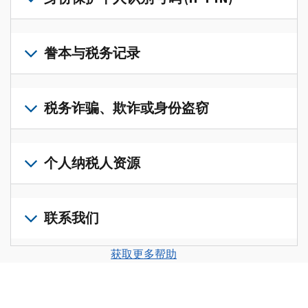
账
修
户
改
若
(英
过
要
誊本与税务记录
文)
，
的
获
即
税
取
可
若
表
，
IP
在
要
税务诈骗、欺诈或身份盗窃
以
PIN，
一
查
修
请
个
阅
改
如
登
统
您
您
果
个人纳税人资源
录
一
的
纳
您
或
的
税
税
怀
创
前
平
务
申
疑
建
往
联系我们
台
记
报
存
一
个
集
录
表
在
个
人
您
中
与
获取更多帮助
中
税
账
纳
可
访
誊
的
务
户
税
以
问
本，
错
诈
(英
申
通
并
请