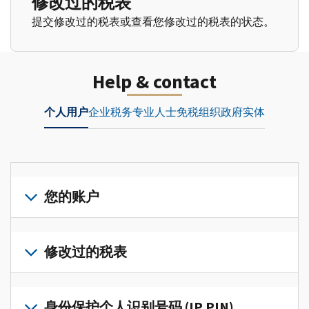
修改过的税表
提交修改过的税表或查看您修改过的税表的状态。
Help & contact
个人用户
企业
税务专业人士
免税组织
政府实体
您的账户
登
录
修改过的税表
或
创
提
建
交
身份保护个人识别号码 (IP PIN)