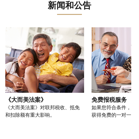
误。
骗、
文)
报
。
新闻和公告
过
管
登
欺
查
电
理
录
您
诈
看
话
您
或
也
或
修
或
的
创
可
请使用 "上一个 "和 "下一个"按钮来浏览互动式转盘。
身
改
亲
个
建
以
份
过
自
人
一
通
盗
的
前
税
个
过
窃
税
往
务
账
提
行
表
的
信
户
交
为，
的
方
息。
(英
申
请
处
式
文)
。
请
向
如
理
联
表
我
何
您
状
系
或
们
创
也
《大而美法案》
免费报税服务
态
我
亲
举
建
可
《大而美法案》对联邦税收、抵免
如果您符合条件，可
们。
自
报
账
以
和扣除额有重大影响。
获得免费的一对一报
来
(英
户
通
电
获
文)
。
过
您
话
取 IP
邮
如
可