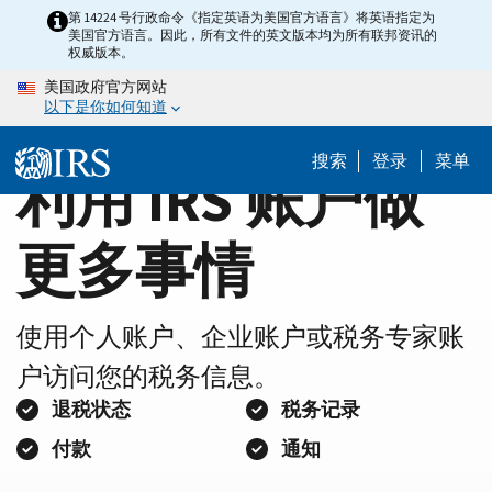
Home
Skip
第 14224 号行政命令《指定英语为美国官方语言》将英语指定为
美国官方语言。因此，所有文件的英文版本均为所有联邦资讯的
to
Page
权威版本。
main
美国政府官方网站
content
以下是你如何知道
搜索
登录
菜单
利用 IRS 账户做
更多事情
使用个人账户、企业账户或税务专家账
户访问您的税务信息。
退税状态
税务记录
付款
通知