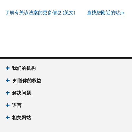
服
PIN
。
寄
何
以
务
方
找
了解有关该法案的更多信息 (英文)
查找您附近的站点
辨
使
式
回
我
别
用
索
或
们
是
账
取
重
的
否
户
誊
新
服
为
做
本
签
务
国
什
(英
发 IP
时
税
么
文)
。
PIN
间
局
为
我们的机构
关
IP
当
于
PIN
知道你的权益
地
誊
是
时
本
一
解决问题
间
组
上
语言
六
午
位
7
相关网站
数
点
的
至