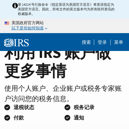
Home
Skip
第 14224 号行政命令《指定英语为美国官方语言》将英语指定为
美国官方语言。因此，所有文件的英文版本均为所有联邦资讯的
to
Page
权威版本。
main
美国政府官方网站
content
以下是你如何知道
搜索
登录
菜单
利用 IRS 账户做
更多事情
使用个人账户、企业账户或税务专家账
户访问您的税务信息。
退税状态
税务记录
付款
通知