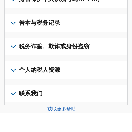
账
修
户
改
若
(英
过
要
誊本与税务记录
文)
，
的
获
即
税
取
可
若
表
，
IP
在
要
税务诈骗、欺诈或身份盗窃
以
PIN，
一
查
修
请
个
阅
改
如
登
统
您
您
果
个人纳税人资源
录
一
的
纳
您
或
的
税
税
怀
创
前
平
务
申
疑
建
往
联系我们
台
记
报
存
一
个
集
录
表
在
个
人
您
中
与
获取更多帮助
中
税
账
纳
可
访
誊
的
务
户
税
以
问
本，
错
诈
(英
申
通
并
请