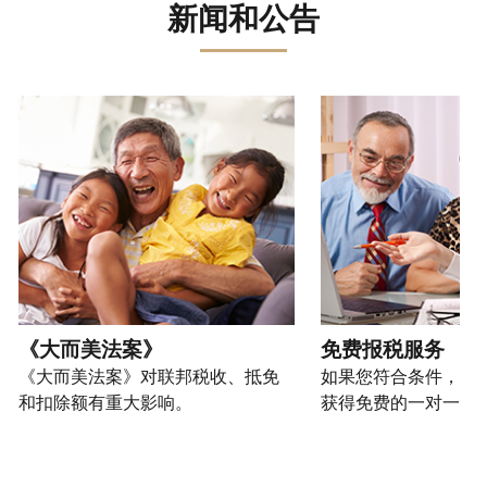
误。
骗、
文)
报
。
新闻和公告
过
管
登
欺
查
电
理
录
您
诈
看
话
您
或
也
或
修
或
的
创
可
请使用 "上一个 "和 "下一个"按钮来浏览互动式转盘。
身
改
亲
个
建
以
份
过
自
人
一
通
盗
的
前
税
个
过
窃
税
往
务
账
提
行
表
的
信
户
交
为，
的
方
息。
(英
申
请
处
式
文)
。
请
向
如
理
联
表
我
何
您
状
系
或
们
创
也
《大而美法案》
免费报税服务
态
我
亲
举
建
可
《大而美法案》对联邦税收、抵免
如果您符合条件，可
们。
自
报
账
以
和扣除额有重大影响。
获得免费的一对一报
来
(英
户
通
电
获
文)
。
过
您
话
取 IP
邮
如
可