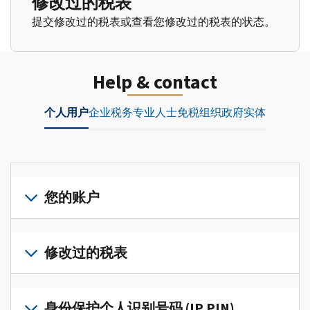
修改过的税表
提交修改过的税表或查看您修改过的税表的状态。
Help & contact
个人用户
企业
税务专业人士
免税组织
政府实体
您的账户
登
录
修改过的税表
或
创
提
建
交
身份保护个人识别号码 (IP PIN)