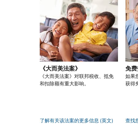
以
份
过
自
人
一
通
盗
的
前
税
个
过
窃
税
往
务
账
提
行
表
的
信
户
交
为，
的
方
息。
(英
申
请
处
式
文)
。
请
向
如
理
联
表
我
何
您
状
系
或
们
创
也
态
我
亲
《大而美法案》
免费
举
建
可
们。
自
报
《大而美法案》对联邦税收、抵免
如果
账
以
来
(英
和扣除额有重大影响。
获得
户
通
电
获
文)
。
过
您
话
取 IP
邮
如
可
服
PIN
。
寄
何
以
务
方
找
辨
使
了解有关该法案的更多信息 (英文)
查找
式
回
我
别
用
索
或
们
是
账
取
重
的