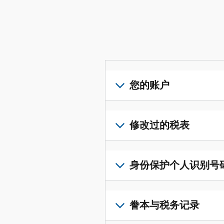
您的账户
登
录
修改过的税表
或
创
提
建
交
身份保护个人识别号码 (I
账
修
户
改
若
(英
过
要
誊本与税务记录
文)
，
的
获
即
税