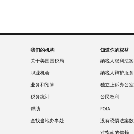
否
户
誊
新
服
为
做
本
签
务
国
什
(英
发 IP
时
税
么
文)
。
PIN
间
局
为
关
IP
当
于
PIN
地
我们的机构
知道你的权益
誊
是
时
本
一
关于美国国税局
纳税人权利法案
间
组
上
职业机会
纳税人辩护服务
六
午
位
业务和预算
7
独立上诉办公室
数
点
的
税务统计
公民权利
至
数
下
帮助
FOIA
字，
午
旨
查找当地办事处
7
没有恐惧法案数
在
点。
防
对指南的信赖