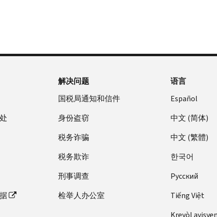
解决问题
语言
国税局通知和信件
Español
处
身份盗窃
中文 (简体)
税务诈骗
中文 (繁體)
税务欺诈
한국어
刑事调查
Pусский
据
检举人办公室
Tiếng Việt
Kreyòl ayisye