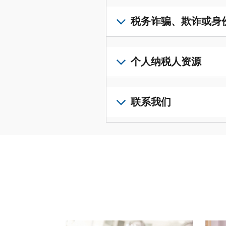
取
可
若
表
，
IP
在
要
税务诈骗、欺诈或身
以
PIN，
一
查
修
请
个
阅
改
如
登
统
您
您
果
个人纳税人资源
录
一
的
纳
您
或
的
税
税
怀
创
前
平
务
申
疑
建
往
联系我们
台
记
报
存
一
个
集
录
表
在
个
人
您
中
与
中
税
账
纳
可
访
誊
的
务
户
税
以
问
本，
错
诈
(英
申
通
并
请
误。
骗、
文)
报
。
过
管
登
欺
查
电
理
录
您
诈
看
话
您
或
也
或
修
或
的
创
可
身
改
请使用 "上一个 "和 "下一个"按钮来浏览互动式转
亲
个
建