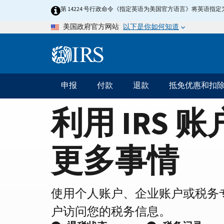
Home
Skip
第 14224 号行政命令《指定英语为美国官方语言》将英语
to
Page
以下是你如何知道
美国政府官方网站
main
content
Information
Menu
申报
付款
退款
抵免优惠和扣
主
要
利用 IRS 
导
航
更多事情
使用个人账户、企业账户或税务
户访问您的税务信息。