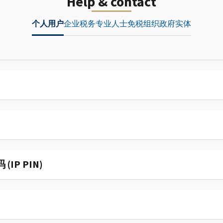
Help & contact
个人用户
企业
税务专业人士
免税组织
政府实体
P PIN)