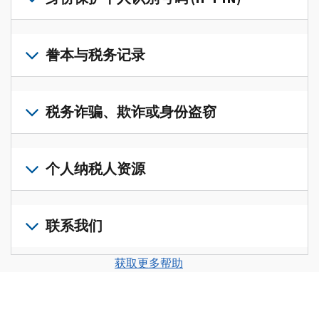
账
修
户
改
若
(英
过
要
誊本与税务记录
文)
，
的
获
即
税
取
可
若
表
，
IP
在
要
税务诈骗、欺诈或身份盗窃
以
PIN，
一
查
修
请
个
阅
改
如
登
统
您
您
果
个人纳税人资源
录
一
的
纳
您
或
的
税
税
怀
创
前
平
务
申
疑
建
往
联系我们
台
记
报
存
一
个
集
录
表
在
个
人
您
中
与
获取更多帮助
中
税
账
纳
可
访
誊
的
务
户
税
以
问
本，
错
诈
(英
申
通
并
请