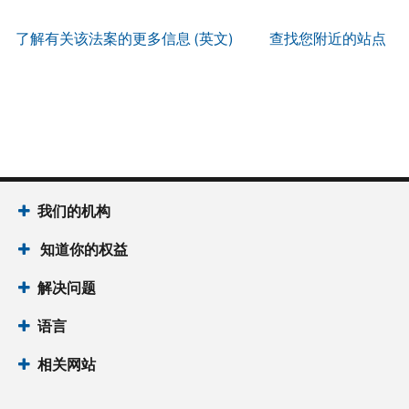
服
PIN
。
寄
何
以
务
方
找
了解有关该法案的更多信息 (英文)
查找您附近的站点
辨
使
式
回
我
别
用
索
或
们
是
账
取
重
的
否
户
誊
新
服
为
做
本
签
务
国
什
(英
发 IP
时
税
么
文)
。
PIN
间
局
为
我们的机构
关
IP
当
于
PIN
知道你的权益
地
誊
是
时
本
一
解决问题
间
组
上
语言
六
午
位
7
相关网站
数
点
的
至