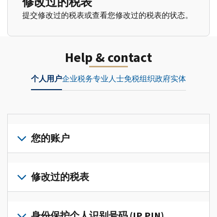
修改过的税表
提交修改过的税表或查看您修改过的税表的状态。
Help & contact
个人用户
企业
税务专业人士
免税组织
政府实体
您的账户
登
录
修改过的税表
或
创
提
建
交
身份保护个人识别号码 (IP PIN)