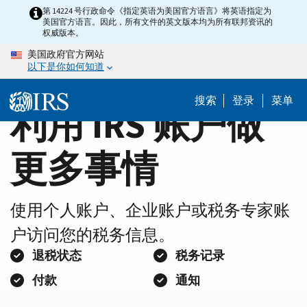
Home
Skip
第 14224 号行政命令《指定英语为美国官方语言》将英语指定为
美国官方语言。因此，所有文件的英文版本均为所有联邦资讯的
to
Page
权威版本。
main
美国政府官方网站
content
以下是你如何知道
搜索
登录
菜单
利用 IRS 账户做
更多事情
使用个人账户、企业账户或税务专家账
户访问您的税务信息。
退税状态
税务记录
付款
通知