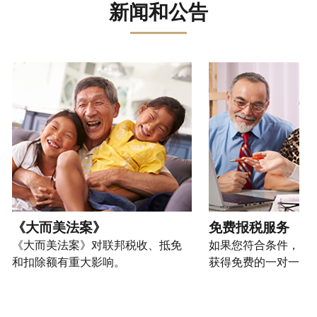
误。
骗、
文)
报
。
新闻和公告
过
管
登
欺
查
电
理
录
您
诈
看
话
您
或
也
或
修
或
的
创
可
请使用 "上一个 "和 "下一个"按钮来浏览互动式转盘。
身
改
亲
个
建
以
份
过
自
人
一
通
盗
的
前
税
个
过
窃
税
往
务
账
提
行
表
的
信
户
交
为，
的
方
息。
(英
申
请
处
式
文)
。
请
向
如
理
联
表
我
何
您
状
系
或
们
创
也
《大而美法案》
免费报税服务
态
我
亲
举
建
可
《大而美法案》对联邦税收、抵免
如果您符合条件，可
们。
自
报
账
以
和扣除额有重大影响。
获得免费的一对一报
来
(英
户
通
电
获
文)
。
过
您
话
取 IP
邮
如
可