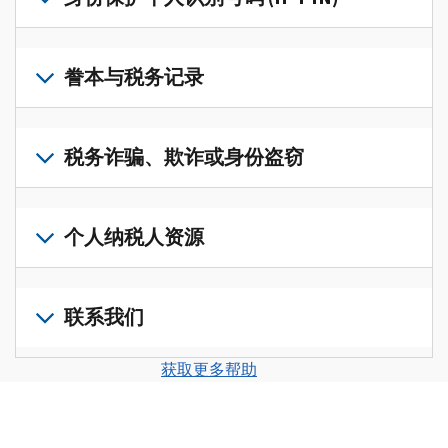
账
修
户
改
若
(英
过
要
誊本与税务记录
文)
，
的
获
即
税
取
可
若
表
，
IP
在
要
税务诈骗、欺诈或身份盗窃
以
PIN，
一
查
修
请
个
阅
改
如
登
统
您
您
果
个人纳税人资源
录
一
的
纳
您
或
的
税
税
怀
创
前
平
务
申
疑
建
往
联系我们
台
记
报
存
一
个
集
录
表
在
个
人
您
中
与
获取更多帮助
中
税
账
纳
可
访
誊
的
务
户
税
以
问
本，
错
诈
(英
申
通
并
请