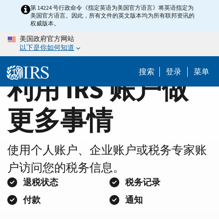
Home
Skip
第 14224 号行政命令《指定英语为美国官方语言》将英语指定为
美国官方语言。因此，所有文件的英文版本均为所有联邦资讯的
to
Page
权威版本。
main
美国政府官方网站
content
以下是你如何知道
搜索
登录
菜单
利用 IRS 账户做
更多事情
使用个人账户、企业账户或税务专家账
户访问您的税务信息。
退税状态
税务记录
付款
通知