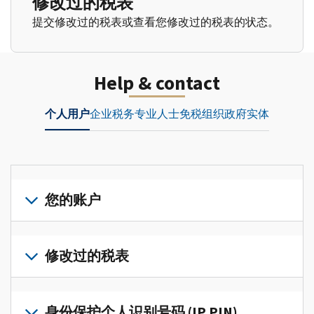
修改过的税表
提交修改过的税表或查看您修改过的税表的状态。
Help & contact
个人用户
企业
税务专业人士
免税组织
政府实体
您的账户
登
录
修改过的税表
或
创
提
建
交
身份保护个人识别号码 (IP PIN)