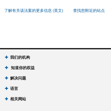
服
PIN
。
寄
何
以
务
方
找
了解有关该法案的更多信息 (英文)
查找您附近的站点
辨
使
式
回
我
别
用
索
或
们
是
账
取
重
的
否
户
誊
新
服
为
做
本
签
务
国
什
(英
发 IP
时
税
么
文)
。
PIN
间
局
为
我们的机构
关
IP
当
于
PIN
知道你的权益
地
誊
是
时
本
一
解决问题
间
组
上
语言
六
午
位
7
相关网站
数
点
的
至