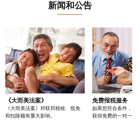
误。
骗、
文)
报
。
新闻和公告
过
管
登
欺
查
电
理
录
您
诈
看
话
您
或
也
或
修
或
的
创
可
请使用 "上一个 "和 "下一个"按钮来浏览互动式转盘。
身
改
亲
个
建
以
份
过
自
人
一
通
盗
的
前
税
个
过
窃
税
往
务
账
提
行
表
的
信
户
交
为，
的
方
息。
(英
申
请
处
式
文)
。
请
向
如
理
联
表
我
何
您
状
系
或
们
创
也
《大而美法案》
免费报税服务
态
我
亲
举
建
可
《大而美法案》对联邦税收、抵免
如果您符合条件，可
们。
自
报
账
以
和扣除额有重大影响。
获得免费的一对一报
来
(英
户
通
电
获
文)
。
过
您
话
取 IP
邮
如
可