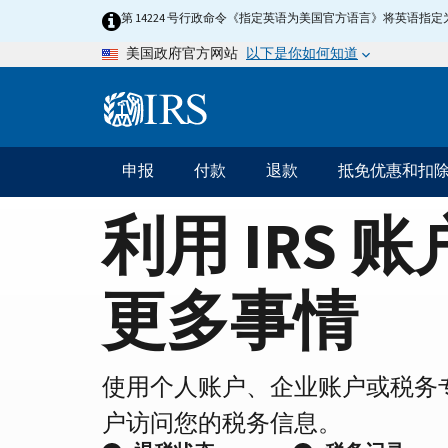
Home
Skip
第 14224 号行政命令《指定英语为美国官方语言》将英语
to
Page
以下是你如何知道
美国政府官方网站
main
content
Information
Menu
申报
付款
退款
抵免优惠和扣
主
要
利用 IRS 
导
航
更多事情
使用个人账户、企业账户或税务
户访问您的税务信息。