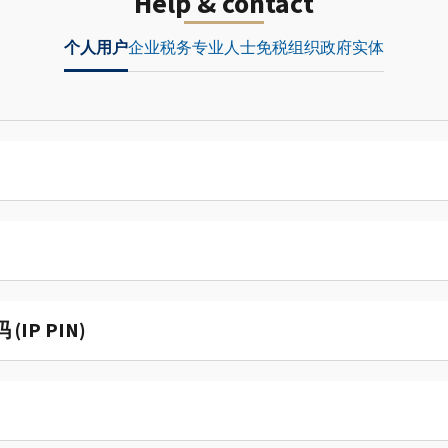
Help & contact
个人用户
企业
税务专业人士
免税组织
政府实体
P PIN)