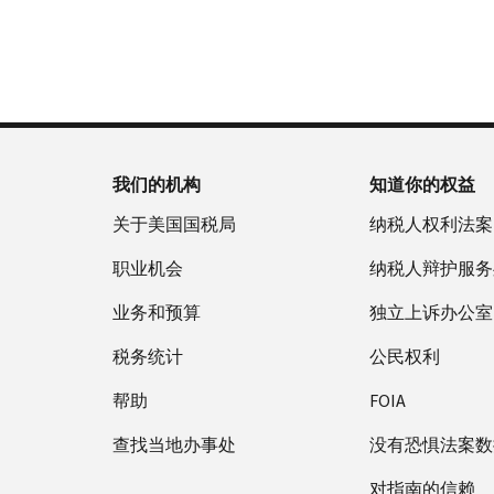
否
户
誊
新
服
为
做
本
签
务
国
什
(英
发 IP
时
税
么
文)
。
PIN
间
局
为
关
IP
当
于
PIN
地
我们的机构
知道你的权益
誊
是
时
本
一
关于美国国税局
纳税人权利法案
间
组
上
职业机会
纳税人辩护服务
六
午
位
业务和预算
7
独立上诉办公室
数
点
的
税务统计
公民权利
至
数
下
帮助
FOIA
字，
午
旨
查找当地办事处
7
没有恐惧法案数
在
点。
防
对指南的信赖