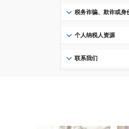
取
可
若
表
，
IP
在
要
税务诈骗、欺诈或身
以
PIN，
一
查
修
请
个
阅
改
如
登
统
您
您
果
个人纳税人资源
录
一
的
纳
您
或
的
税
税
怀
创
前
平
务
申
疑
建
往
联系我们
台
记
报
存
一
个
集
录
表
在
个
人
您
中
与
中
税
账
纳
可
访
誊
的
务
户
税
以
问
本，
错
诈
(英
申
通
并
请
误。
骗、
文)
报
。
过
管
登
欺
查
电
理
录
您
诈
看
话
您
或
也
或
修
或
的
创
可
身
改
请使用 "上一个 "和 "下一个"按钮来浏览互动式转
亲
个
建