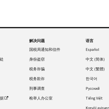
解决问题
语言
国税局通知和信件
Español
处
身份盗窃
中文 (简体)
税务诈骗
中文 (繁體)
税务欺诈
한국어
刑事调查
Pусский
据
检举人办公室
Tiếng Việt
Kreyòl ayisye