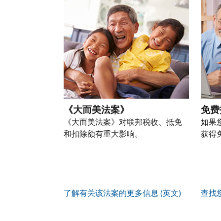
以
份
过
自
人
一
通
盗
的
前
税
个
过
窃
税
往
务
账
提
行
表
的
信
户
交
为，
的
方
息。
(英
申
请
处
式
文)
。
请
向
如
理
联
表
我
何
您
状
系
或
们
创
也
态
我
亲
《大而美法案》
免费
举
建
可
们。
自
报
《大而美法案》对联邦税收、抵免
如果
账
以
来
(英
和扣除额有重大影响。
获得
户
通
电
获
文)
。
过
您
话
取 IP
邮
如
可
服
PIN
。
寄
何
以
务
方
找
辨
使
了解有关该法案的更多信息 (英文)
查找
式
回
我
别
用
索
或
们
是
账
取
重
的