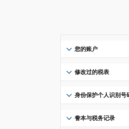
您的账户
登
录
修改过的税表
或
创
提
建
交
身份保护个人识别号码 (I
账
修
户
改
若
(英
过
要
誊本与税务记录
文)
，
的
获
即
税