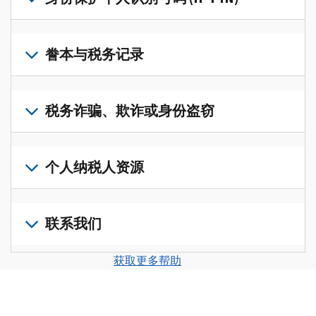
账
修
户
改
若
(英
过
要
誊本与税务记录
文)
，
的
获
即
税
取
可
若
表
，
IP
在
要
税务诈骗、欺诈或身份盗窃
以
PIN，
一
查
修
请
个
阅
改
如
登
统
您
您
果
个人纳税人资源
录
一
的
纳
您
或
的
税
税
怀
创
前
平
务
申
疑
建
往
联系我们
台
记
报
存
一
个
集
录
表
在
个
人
您
中
与
获取更多帮助
中
税
账
纳
可
访
誊
的
务
户
税
以
问
本，
错
诈
(英
申
通
并
请