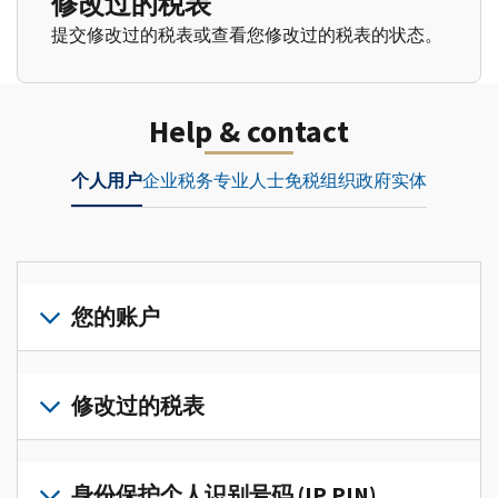
修改过的税表
提交修改过的税表或查看您修改过的税表的状态。
Help & contact
个人用户
企业
税务专业人士
免税组织
政府实体
您的账户
登
录
修改过的税表
或
创
提
建
交
身份保护个人识别号码 (IP PIN)