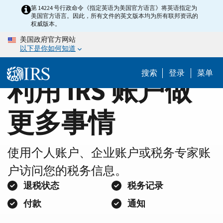
Home
Skip
第 14224 号行政命令《指定英语为美国官方语言》将英语指定为
美国官方语言。因此，所有文件的英文版本均为所有联邦资讯的
to
Page
权威版本。
main
美国政府官方网站
content
以下是你如何知道
搜索
登录
菜单
利用 IRS 账户做
更多事情
使用个人账户、企业账户或税务专家账
户访问您的税务信息。
退税状态
税务记录
付款
通知