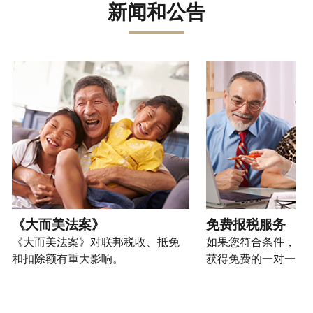
误。
骗、
文)
报
。
新闻和公告
过
管
登
欺
查
电
理
录
您
诈
看
话
您
或
也
或
修
或
的
创
可
请使用 "上一个 "和 "下一个"按钮来浏览互动式转盘。
身
改
亲
个
建
以
份
过
自
人
一
通
盗
的
前
税
个
过
窃
税
往
务
账
提
行
表
的
信
户
交
为，
的
方
息。
(英
申
请
处
式
文)
。
请
向
如
理
联
表
我
何
您
状
系
或
们
创
也
《大而美法案》
免费报税服务
态
我
亲
举
建
可
《大而美法案》对联邦税收、抵免
如果您符合条件，可
们。
自
报
账
以
和扣除额有重大影响。
获得免费的一对一报
来
(英
户
通
电
获
文)
。
过
您
话
取 IP
邮
如
可