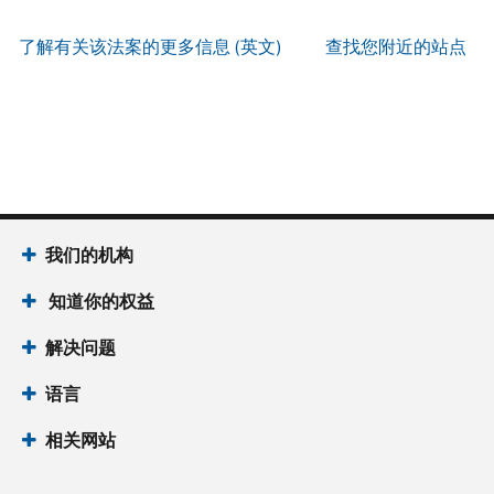
服
PIN
。
寄
何
以
务
方
找
了解有关该法案的更多信息 (英文)
查找您附近的站点
辨
使
式
回
我
别
用
索
或
们
是
账
取
重
的
否
户
誊
新
服
为
做
本
签
务
国
什
(英
发 IP
时
税
么
文)
。
PIN
间
局
为
我们的机构
关
IP
当
于
PIN
知道你的权益
地
誊
是
时
本
一
解决问题
间
组
上
语言
六
午
位
7
相关网站
数
点
的
至