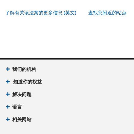
服
PIN
。
寄
何
以
务
方
找
了解有关该法案的更多信息 (英文)
查找您附近的站点
辨
使
式
回
我
别
用
索
或
们
是
账
取
重
的
否
户
誊
新
服
为
做
本
签
务
国
什
(英
发 IP
时
税
么
文)
。
PIN
间
局
为
我们的机构
关
IP
当
于
PIN
知道你的权益
地
誊
是
时
本
一
解决问题
间
组
上
语言
六
午
位
7
相关网站
数
点
的
至