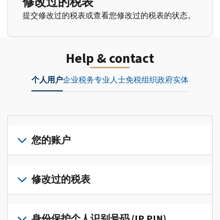
修改过的税表
提交修改过的税表或查看您修改过的税表的状态。
Help & contact
个人用户
企业
税务专业人士
免税组织
政府实体
您的账户
登
录
修改过的税表
或
创
提
建
交
身份保护个人识别号码 (IP PIN)