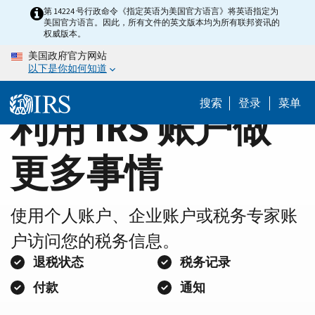
Home
Skip
第 14224 号行政命令《指定英语为美国官方语言》将英语指定为
美国官方语言。因此，所有文件的英文版本均为所有联邦资讯的
to
Page
权威版本。
main
美国政府官方网站
content
以下是你如何知道
搜索
登录
菜单
利用 IRS 账户做
更多事情
使用个人账户、企业账户或税务专家账
户访问您的税务信息。
退税状态
税务记录
付款
通知