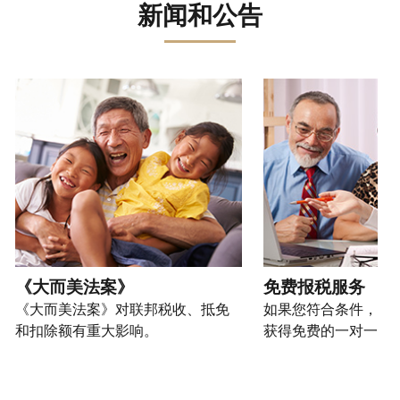
误。
骗、
文)
报
。
新闻和公告
过
管
登
欺
查
电
理
录
您
诈
看
话
您
或
也
或
修
或
的
创
可
请使用 "上一个 "和 "下一个"按钮来浏览互动式转盘。
身
改
亲
个
建
以
份
过
自
人
一
通
盗
的
前
税
个
过
窃
税
往
务
账
提
行
表
的
信
户
交
为，
的
方
息。
(英
申
请
处
式
文)
。
请
向
如
理
联
表
我
何
您
状
系
或
们
创
也
《大而美法案》
免费报税服务
态
我
亲
举
建
可
《大而美法案》对联邦税收、抵免
如果您符合条件，可
们。
自
报
账
以
和扣除额有重大影响。
获得免费的一对一报
来
(英
户
通
电
获
文)
。
过
您
话
取 IP
邮
如
可