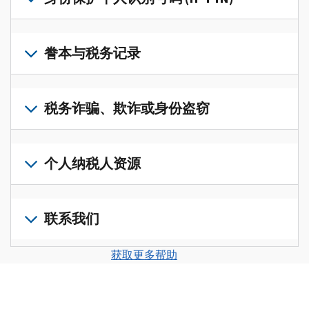
账
修
户
改
若
(英
过
要
誊本与税务记录
文)
，
的
获
即
税
取
可
若
表
，
IP
在
要
税务诈骗、欺诈或身份盗窃
以
PIN，
一
查
修
请
个
阅
改
如
登
统
您
您
果
个人纳税人资源
录
一
的
纳
您
或
的
税
税
怀
创
前
平
务
申
疑
建
往
联系我们
台
记
报
存
一
个
集
录
表
在
个
人
您
中
与
获取更多帮助
中
税
账
纳
可
访
誊
的
务
户
税
以
问
本，
错
诈
(英
申
通
并
请