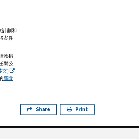
收計劃和
將案件
補救措
任辦公
英文)
的
新聞
Share
Print