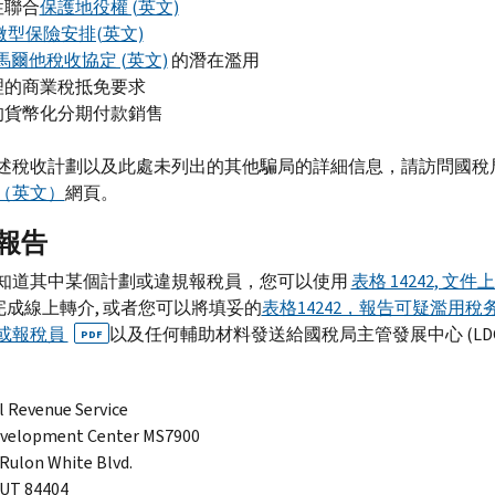
性聯合
保護地役權 (英文)
微型保險安排(英文)
馬爾他稅收協定 (英文)
的潛在濫用
合理的商業稅抵免要求
當的貨幣化分期付款銷售
述稅收計劃以及此處未列出的其他騙局的詳細信息，請訪問國稅
（英文）
網頁。
報告
知道其中某個計劃或違規報稅員，您可以使用
表格 14242, 文
完成線上轉介, 或者您可以將填妥的
表格14242，報告可疑濫用稅
或報稅員
以及任何輔助材料發送給國稅局主管發展中心 (
LD
PDF
l Revenue Service
evelopment Center MS
7900
 Rulon White Blvd.
 UT
84404