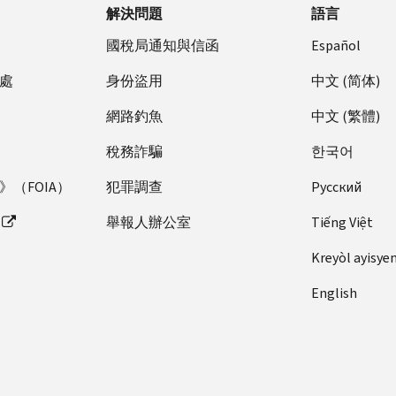
解決問題
語言
國稅局通知與信函
Español
處
身份盜用
中文 (简体)
網路釣魚
中文 (繁體)
稅務詐騙
한국어
（FOIA）
犯罪調查
Pусский
舉報人辦公室
Tiếng Việt
Kreyòl ayisye
English