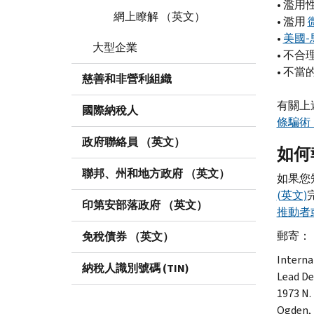
• 濫用
網上瞭解 （英文）
• 濫用
•
美國-
大型企業
• 不
• 不
慈善和非營利組織
有關上
國際納稅人
條騙術
政府聯絡員 （英文）
如何
聯邦、州和地方政府 （英文）
如果您
(英文)
印第安部落政府 （英文）
推動者
郵寄：
免稅債券 （英文）
Interna
納稅人識別號碼 (TIN)
Lead D
1973
N.
Ogden,