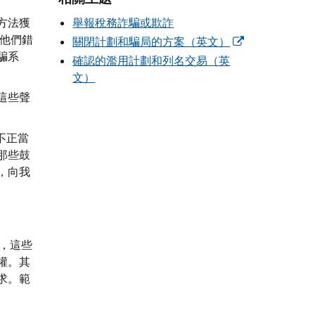
方法獲
舉報稅務詐騙或欺詐
，他們錯
關閉計劃和騙局的方案（英文）
騙系
確認的濫用計劃和列名交易（英
文）
這些聲
不正當
那些鼓
，向我
，這些
權。其
求。範