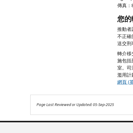
傳真：87
您的
推動者
不正確
送交刑
轉介移
施包括
室。司
濫用計
網頁 (
Page Last Reviewed or Updated: 05-Sep-2025