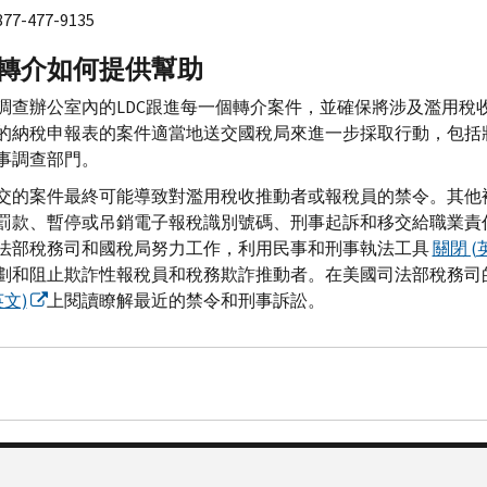
7-477-9135
轉介如何提供幫助
調查辦公室內的
LDC
跟進每一個轉介案件，並確保將涉及濫用稅
的納稅申報表的案件適當地送交國稅局來進一步採取行動，包括
事調查部門。
交的案件最終可能導致對濫用稅收推動者或報稅員的禁令。其他
罰款、暫停或吊銷電子報稅識別號碼、刑事起訴和移交給職業責
法部稅務司和國稅局努力工作，利用民事和刑事執法工具
關閉 (
劃和阻止欺詐性報稅員和稅務欺詐推動者。在美國司法部稅務司
英文)
上閱讀瞭解最近的禁令和刑事訴訟。