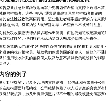
警告您要注意那些錯誤地向客戶兜售虛假希望而實際上通過不當
減稅的推動者。這些 "交易 "通常是由肆無忌憚的推動者推銷的
佈其合法性並收取高額費用。這些推動者經常設計新的方法來欺
積極地推銷。有些納稅人玩審計彩票，希望自己不被審計注意。
對關於稅收優惠或總估價多報作出聲明，而他們知道或應該知道
假或欺詐性的。他們往往承諾消除或大幅減少您的稅務責任。
靠您來幫助我們識別"好得難以置信"的稅收計劃的推動者和使用
來避免納稅的報稅員。幫助我們保護美國的納稅人，使他們不受
當和濫用稅收計劃的無良個人以及故意不當報稅的報稅員的影響
這些人。
內容的例子
動活動很複雜，涉及不合理的實體結構， 如信託和有限責任公司
的在結構層面無需納稅。公司結構掩蓋了收入或資產的真實所有
沒有那麼複雜，涉及出售廉價照片或不合理的退稅或抵免優惠要
：