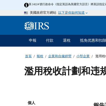
Skip
第 14224 號行政命令《指定英語為美國官方語言》將英語
to
以下是你如何知道
美國政府官方網站
main
content
Information
Menu
申報
付款
退稅
抵免优惠和扣
主
要
導
首頁
報稅
企業和自僱經營
小型企業
濫用稅
航
濫用稅收計劃和违规
個人
報告