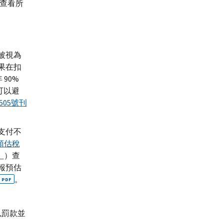
查看所
被視為
果在扣
90%
可以避
505號刊
支付不
預估稅
）
）查
報預估
。
PDF
以罰款並