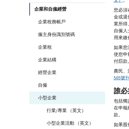
文）
。
企業和自僱經營
您必須
金或退
企業稅務帳戶
業所得
自僱人
僱主身份識別號碼
用來繳
企業稅
如果您
使您申
企業結構
付罰款
農民、
經營企業
505
自僱
誰必
小型企業
包括獨
在申報
行業/專業 （英文）
款。
小型企業活動 （英文）
如果股