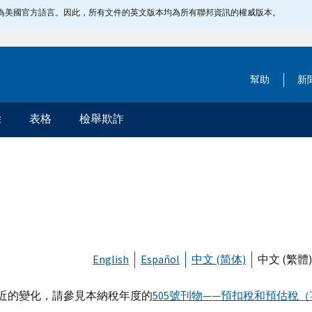
指定為美國官方語言。因此，所有文件的英文版本均為所有聯邦資訊的權威版本。
幫助
新
除
表格
檢舉欺詐
English
Español
中文 (简体)
中文 (繁體)
近的變化，請參見本納稅年度的
505號刊物——預扣稅和預估稅（