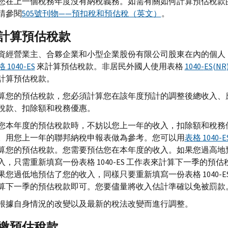
您在上一個稅務年度沒有納稅義務。如需有關如何計算預估稅款
請參閱
505號刊物——預扣稅和預估稅（英文）
。
計算預估稅款
資經營業主、合夥企業和小型企業股份有限公司股東在內的個人
 1040-
ES
來計算預估稅款。非居民外國人使用表格
1040-
ES
(
NR
計算預估稅款。
算您的預估稅款，您必須計算您在該年度預計的調整後總收入、
稅款、扣除額和稅務優惠。
您本年度的預估稅款時，不妨以您上一年的收入，扣除額和稅務
。用您上一年的聯邦納稅申報表做為參考。您可以用
表格 1040-E
算您的預估稅款。您需要預估您在本年度的收入。如果您過高地
入，只需重新填寫一份表格 1040-ES 工作表來計算下一季的預估
果您過低地預估了您的收入，同樣只要重新填寫一份表格 1040-ES
算下一季的預估稅款即可。您要儘量將收入估計準確以免被罰款
根據自身情況的改變以及最新的稅法改變而進行調整。
繳預估稅款