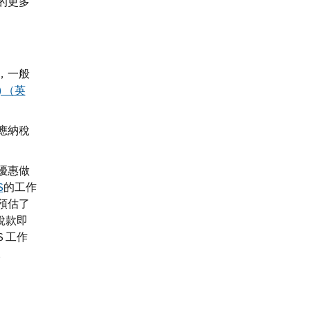
的更多
，一般
) （英
應納稅
優惠做
S
的工作
預估了
稅款即
 工作
。