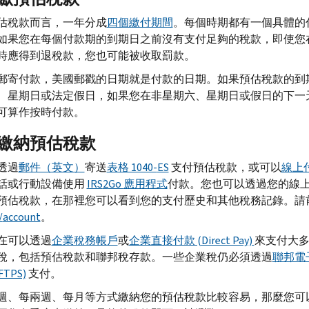
估稅款而言，一年分成
四個繳付期間
。每個時期都有一個具體的
如果您在每個付款期的到期日之前沒有支付足夠的稅款，即使您
時應得到退稅款，您也可能被收取罰款。
郵寄付款，美國郵戳的日期就是付款的日期。如果預估稅款的到
、星期日或法定假日，如果您在非星期六、星期日或假日的下一
可算作按時付款。
繳納預估稅款
透過
郵件（英文）
寄送
表格 1040-
ES
支付預估稅款，或可以
線上
話或行動設備使用
IRS
2
Go
應用程式
付款。您也可以透過您的線
預估稅款，在那裡您可以看到您的支付歷史和其他稅務記錄。請
/
account
。
在可以透過
企業稅務帳戶
或
企業直接付款 (Direct Pay)
來支付大
稅，包括預估稅款和聯邦稅存款。一些企業稅仍必須透過
聯邦電
FTPS)
支付。
週、每兩週、每月等方式繳納您的預估稅款比較容易，那麼您可