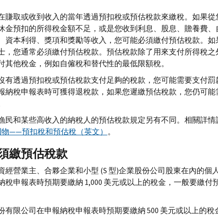
在賺取或收到收入的當年透過預扣稅或預估稅款來繳稅。如果從
休金預扣的所得稅金額不足，或是您收到利息、股息、贍養費、
、資本利得、獎項和獎勵等收入，您可能必須繳付預估稅款。如
士，您通常必須繳付預估稅款。預估稅款除了用來支付所得稅之
付其他稅金，例如自僱稅和替代性的最低限額稅。
沒有透過預扣稅或預估稅款支付足夠的稅款，您可能需要支付罰
報納稅申報表時可獲得退稅款，如果您遲繳預估稅款，您仍可能
。
漁民和某些高收入的納稅人的預估稅款規定另有不同。相關詳情
號刊物——預扣稅和預估稅（英文）
。
須繳預估稅款
資經營業主、合夥企業和小型 (S 型)企業股份公司股東在內的個
納稅申報表時預期要繳納 1,000 美元或以上的稅金，一般要繳付
份有限公司在申報納稅申報表時預期要繳納 500 美元或以上的稅