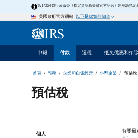
Skip
第 14224 號行政命令《指定英語為美國官方語言》將英語
to
以下是你如何知道
美國政府官方網站
main
content
Information
Menu
申報
付款
退稅
抵免优惠和扣
主
要
導
首頁
報稅
企業和自僱經營
小型企業
預估稅
航
預估稅
有關最
個人