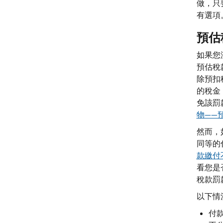
做，只
有選項
預估
如果您
預估稅
除預扣
的稅金
免該罰
物——
然而，
同等的
款繳付
看您是
稅款罰
以下情
付