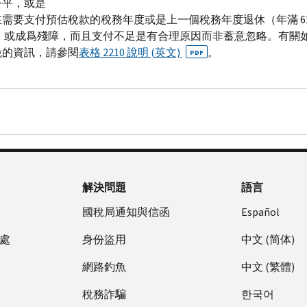
公平，或是
在需要支付預估稅款的稅務年度或是上一個稅務年度退休（年滿 62
） 或成爲殘障，而且支付不足是有合理原因而非蓄意忽略。有關
免的資訊，請參閱
表格 2210 說明 (英文)
。
PDF
解決問題
語言
國稅局通知與信函
Español
處
身份盜用
中文 (简体)
網路釣魚
中文 (繁體)
稅務詐騙
한국어