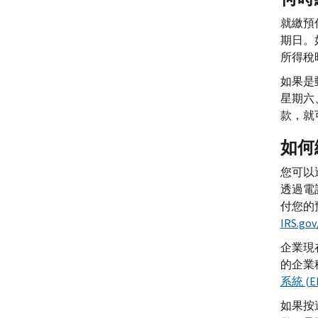
就繳預
期日。
所得稅
如果是
星期六
款，就
如何
您可以
透過電
付您的
IRS.gov
企業現
的企業
系統 (E
如果按