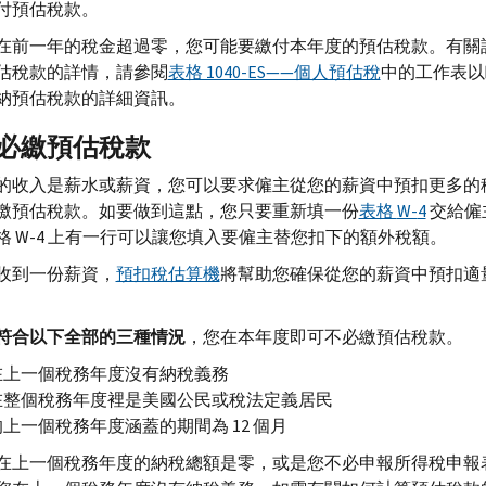
付預估稅款。
在前一年的稅金超過零，您可能要繳付本年度的預估稅款。有關
估稅款的詳情，請參閱
表格 1040-ES——個人預估稅
中的工作表以
納預估稅款的詳細資訊。
必繳預估稅款
的收入是薪水或薪資，您可以要求僱主從您的薪資中預扣更多的
繳預估稅款。如要做到這點，您只要重新填一份
表格
W-
4
交給僱
格
W-
4 上有一行可以讓您填入要僱主替您扣下的額外稅額。
收到一份薪資，
預扣稅估算機
將幫助您確保從您的薪資中預扣適
符合以下全部的三種情況
，您在本年度即可不必繳預估稅款。
在上一個稅務年度沒有納稅義務
在整個稅務年度裡是美國公民或稅法定義居民
上一個稅務年度涵蓋的期間為 12 個月
在上一個稅務年度的納稅總額是零，或是您不必申報所得稅申報