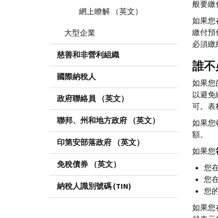
般要繳
網上瞭解 （英文）
如果您
繳付預
大型企業
必須繳
慈善和非營利組織
誰不
國際納稅人
如果您
以避免
政府聯絡員 （英文）
可。表
聯邦、州和地方政府 （英文）
如果您
額。
印第安部落政府 （英文）
如果您
免稅債券 （英文）
您
您
納稅人識別號碼 (TIN)
您的
如果您