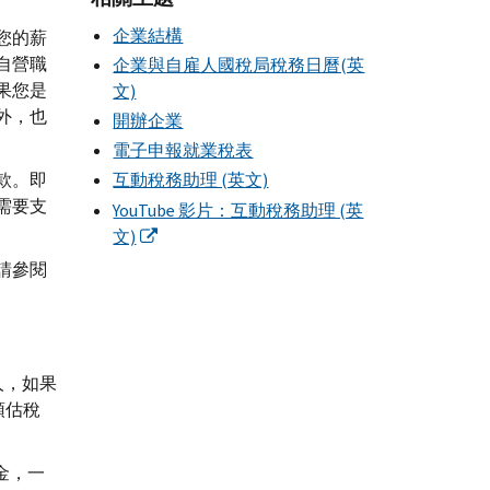
企業結構
您的薪
自營職
企業與自雇人國稅局稅務日曆(英
果您是
文)
外，也
開辦企業
電子申報就業稅表
款。即
互動稅務助理 (英文)
需要支
YouTube 影片：互動稅務助理 (英
文)
請參閱
人，如果
預估稅
金，一