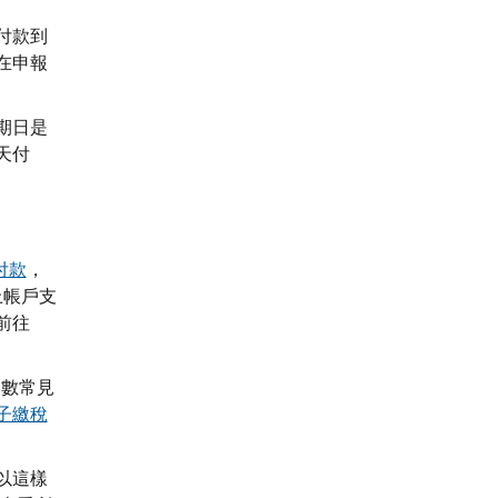
付款到
在申報
期日是
天付
付款
，
上帳戶支
前往
多數常見
子繳稅
以這樣