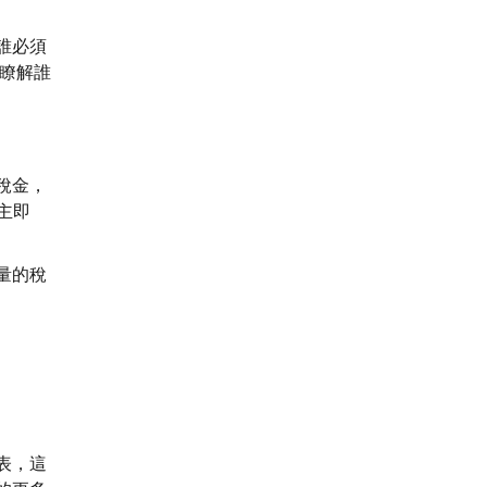
誰必須
瞭解誰
稅金，
主即
量的稅
表，這