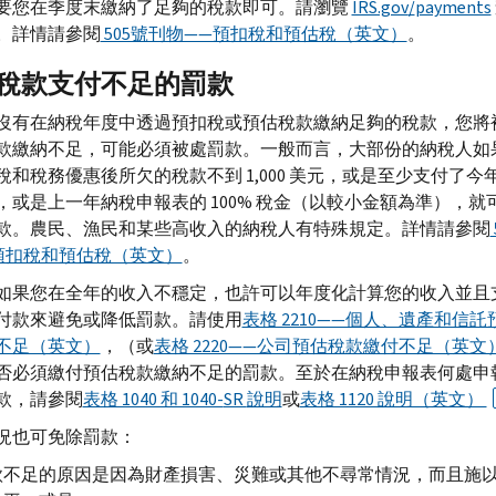
要您在季度末繳納了足夠的稅款即可。請瀏覽
IRS.gov
/
payments
。詳情請參閱
505號刊物——預扣稅和預估稅（英文）
。
稅款支付不足的罰款
沒有在納稅年度中透過預扣稅或預估稅款繳納足夠的稅款，您將
款繳納不足，可能必須被處罰款。一般而言，大部份的納稅人如
稅和稅務優惠後所欠的稅款不到 1,000 美元，或是至少支付了今年 
，或是上一年納稅申報表的 100% 稅金（以較小金額為準），就
款。農民、漁民和某些高收入的納稅人有特殊規定。詳情請參閱
預扣稅和預估稅（英文）
。
如果您在全年的收入不穩定，也許可以年度化計算您的收入並且
付款來避免或降低罰款。請使用
表格 2210——個人、遺產和信託
不足（英文）
，（或
表格 2220——公司預估稅款繳付不足（英文
否必須繳付預估稅款繳納不足的罰款。至於在納稅申報表何處申
款，請參閱
表格 1040 和 1040-
SR
說明
或
表格 1120 說明（英文）
況也可免除罰款：
款不足的原因是因為財產損害、災難或其他不尋常情況，而且施