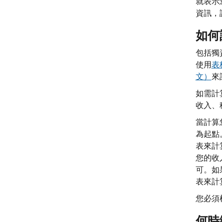
就表示
資訊，
如何
包括獨
使用
表格
文）
來
如需計
收入、
當計算
為起點
表來計
您的收
可。如
表來計
您必須
何時