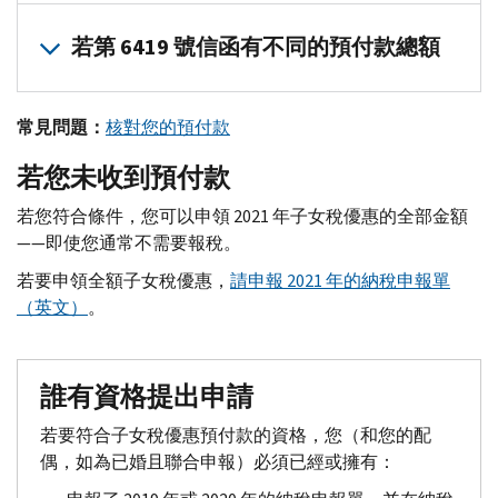
若您根據聯合納稅申報單收到了預付款，除非您們中的一方取
若第 6419 號信函有不同的預付款總額
若要在 2021 年的納稅申報單上核對您的預付款，請將您的
您們可以分別在
對於大多數納稅人來說，第 6419 號信函中的預付款總額將
您的線上帳戶（英文）
中找到您的預付款總額
常見問題：
核對您的預付款
若您的第 6419 號信函和您的線上帳戶之間的預付款總額不同
若您未收到預付款
您的線上帳戶有最新的預付款資訊。請勿依靠稅務謄本來確定
請保留第 6419 號信函，作為您的稅務記錄。
若您符合條件，您可以申領 2021 年子女稅優惠的全部金額
——即使您通常不需要報稅。
若要申領全額子女稅優惠，
請申報 2021 年的納稅申報單
（英文）
。
誰有資格提出申請
若要符合子女稅優惠預付款的資格，您（和您的配
偶，如為已婚且聯合申報）必須已經或擁有：