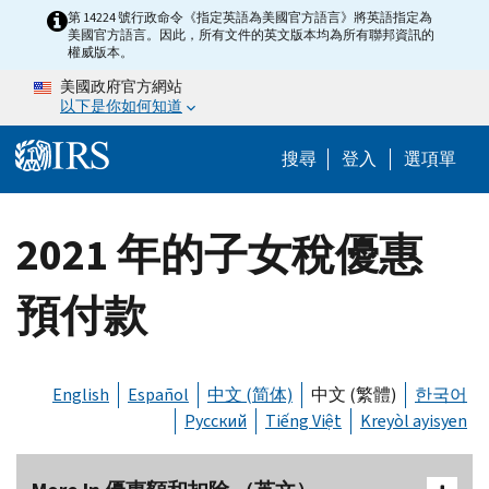
Skip to main content
第 14224 號行政命令《指定英語為美國官方語言》將英語指定為
美國官方語言。因此，所有文件的英文版本均為所有聯邦資訊的
權威版本。
美國政府官方網站
以下是你如何知道
Help Menu M
搜尋
登入
選項單
2021 年的子女稅優惠
預付款
English
Español
中文 (简体)
中文 (繁體)
한국어
Русский
Tiếng Việt
Kreyòl ayisyen