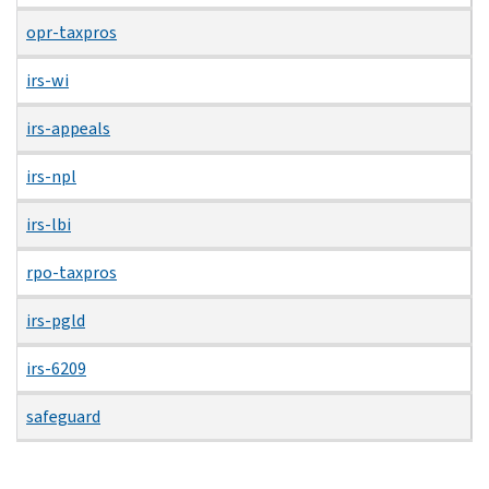
opr-taxpros
irs-wi
irs-appeals
irs-npl
irs-lbi
rpo-taxpros
irs-pgld
irs-6209
safeguard