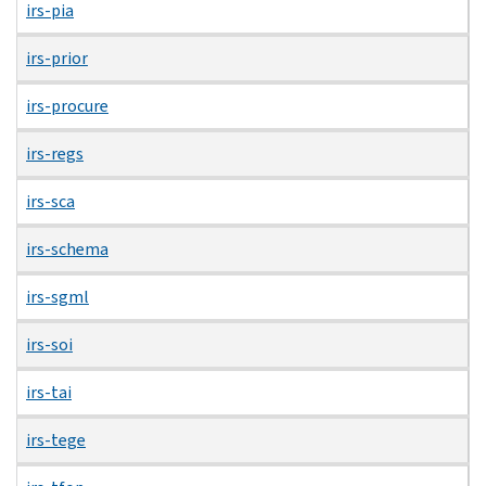
irs-pia
irs-prior
irs-procure
irs-regs
irs-sca
irs-schema
irs-sgml
irs-soi
irs-tai
irs-tege