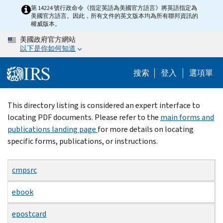
Skip
第 14224 號行政命令《指定英語為美國官方語言》將英語指定為
美國官方語言。因此，所有文件的英文版本均為所有聯邦資訊的
to
權威版本。
main
美國政府官方網站
content
以下是你如何知道
搜索
登入
選項單
Beginning
This directory listing is considered an expert interface to
of
locating PDF documents. Please refer to the
main forms and
main
publications landing page
for more details on locating
content
specific forms, publications, or instructions.
cmpsrc
ebook
epostcard