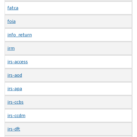
fatca
foia
info_return
irm
irs-access
irs-aod
irs-apa
irs-ccbs
irs-ccdm
irs-dft