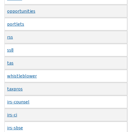
opportunities
portlets
rss
ss8
tas
whistleblower
taxpros
irs-counsel
irs-ci
irs-sbse