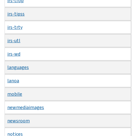
irs-tfop
irs-tipss
irs-trty
irs-utl
irs-wd
languages
lanoa
mobile
newmediaimages
newsroom
notices