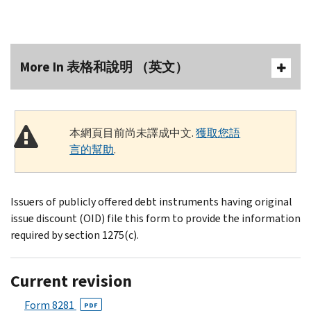
More In 表格和說明 （英文）
本網頁目前尚未譯成中文.
獲取您語
言的幫助
.
Issuers of publicly offered debt instruments having original
issue discount (OID) file this form to provide the information
required by section 1275(c).
Current revision
Form 8281
PDF