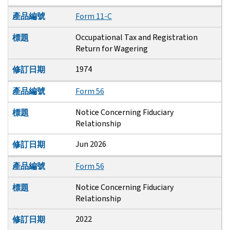
產品編號
Form 11-C
Occupational Tax and Registration
標題
Return for Wagering
1974
修訂日期
產品編號
Form 56
Notice Concerning Fiduciary
標題
Relationship
Jun 2026
修訂日期
產品編號
Form 56
Notice Concerning Fiduciary
標題
Relationship
2022
修訂日期