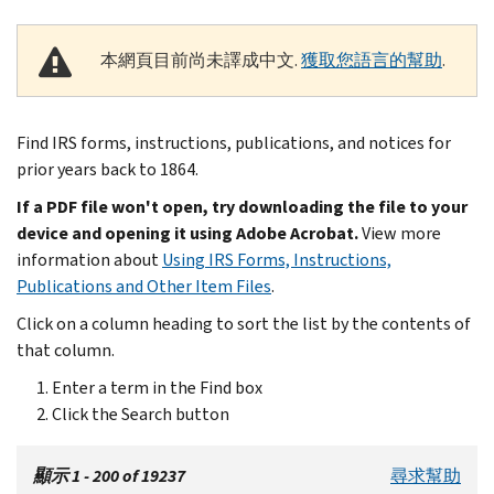
本網頁目前尚未譯成中文.
獲取您語言的幫助
.
Find IRS forms, instructions, publications, and notices for
prior years back to 1864.
If a PDF file won't open, try downloading the file to your
device and opening it using Adobe Acrobat.
View more
information about
Using IRS Forms, Instructions,
Publications and Other Item Files
.
Click on a column heading to sort the list by the contents of
that column.
Enter a term in the Find box
Click the Search button
顯示 1 - 200 of 19237
尋求幫助