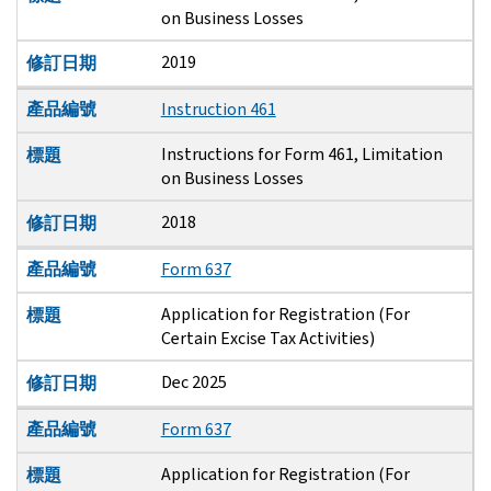
on Business Losses
2019
修訂日期
產品編號
Instruction 461
Instructions for Form 461, Limitation
標題
on Business Losses
2018
修訂日期
產品編號
Form 637
Application for Registration (For
標題
Certain Excise Tax Activities)
Dec 2025
修訂日期
產品編號
Form 637
Application for Registration (For
標題