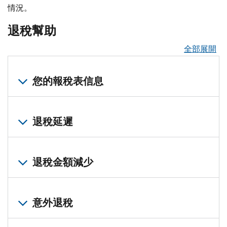
情況。
退稅幫助
全部展開
您的報稅表信息
您確切的退稅金額、社會安全號碼或ITIN、報稅身份以及稅
退稅延遲
如果您沒有報稅表，您可以
在您的帳戶中查看謄本 (英文)
。您
您的退稅可能會因任何以下原因而延遲：
退稅金額減少
常見錯誤
——這包括忘記在報稅表上簽名或計算錯誤。
申報低收入家庭福利優惠 (EITC)
——根據法律規定，包含
您的退稅可能會減少，以用於償還先前拖欠的稅款。
申報附加子女減稅優惠 (ACTC)
——該抵免比較複雜，需要
修改過的稅表
意外退稅
——我們必須對兩份報稅表進行比較和審查
您的退稅也可能減少，以用於償還逾期債務，例如子女扶養費
受連累的配偶寬免申請
——我們需要人工處理您的案件。
了解更多關於退稅金額減少的資訊