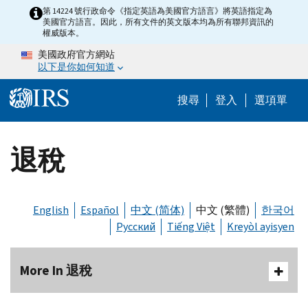
Skip to main content
第 14224 號行政命令《指定英語為美國官方語言》將英語指定為
美國官方語言。因此，所有文件的英文版本均為所有聯邦資訊的
權威版本。
美國政府官方網站
以下是你如何知道
Help Menu M
搜尋
登入
選項單
退稅
English
Español
中文 (简体)
中文 (繁體)
한국어
Русский
Tiếng Việt
Kreyòl ayisyen
More In 退稅