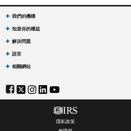
在您申請追蹤退稅後
Footer Navigation
我們將根據退稅支票的狀態來處理您的申請：
我們的機構
如果支票尚未兌現
知道你的權益
若支票簽發未滿一年
——我們將作廢支票，並郵寄一張新的
若支票簽發已滿一年
——我們將隨附一份 CP32 通知，
解決問題
如果支票已兌現
語言
財政服務局（英文）(BFS）
將郵寄一份申請資料包以及該
相關網站
請依指示填寫並寄回該申請資料包。
BFS 將審查您的申請以及已作廢支票上的簽名，以確定國稅
Subfooter
隱私政策
無障礙