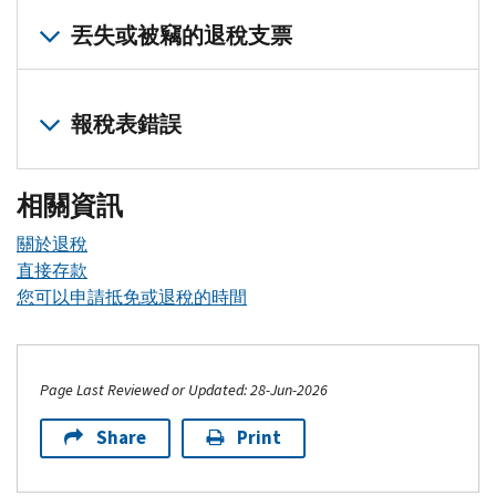
有時我們會對您的報稅表進行更改或更正，這可能會增加您的
丟失或被竊的退稅支票
如果您認為您的退稅金額被意外增加，或者您收到了一筆您不
如果您的退稅支票遺失或被盜，您可以申請追蹤退稅。
報稅表錯誤
開始之前
請確認整個處理週期已過。
通常情況下，您應在退稅支票簽發
錯誤在所難免。如需更正任何錯誤，請
提交修改過的稅表
。您
相關資訊
您可以透過
退稅追蹤工具 （英文）
或登入您的
線上帳戶 （英
如何申請追蹤退稅
關於退稅
直接存款
具體操作取決於您的報稅身份：
您可以申請抵免或退稅的時間
單身、已婚單獨報稅或戶主
請透過
退稅追蹤工具 （英文）
或
IRS應用程式
發起退稅追蹤。
您也可以致電自動語音熱線
800-829-1954
。致電前請備好您的
Page Last Reviewed or Updated: 28-Jun-2026
已婚聯合報稅
Share
Print
請致電
800-829-1040
與我們聯絡。請備好您的報稅表。
或者，請填寫並郵寄
3911 表格，納稅人關於退稅的聲明 （英