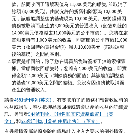
款。船商收回了這艘現值為 11,000美元的船隻, 並取消了
餘額 (3,000美元)。由於允許的折舊扣除額為 10,000 美
元，該艘船調整後的基礎現為 10,000 美元。您將獲得因
債務被取消而產生的3,000美元的普通收入（船隻剩餘的
14,000美元債務減去11,000美元的公平市價）。您將在處
置船隻時有 1,000 美元的收益，即該船的公平市價11,000
美元（收回時的實得金額）減去10,000美元（該船調整
後的基礎）之間的區別。
事實是相同的，除了您在購買船隻時簽署了無追索權票
據。當船商收回船隻時，您將有4,000美元的收益，即實
得金額14,000美元（剩餘債務的面值）與該艘船調整後
的基礎10,000美元之間的差額。您沒有因債務被取消而
產生的普通收入。
請看
4681號刊物 (英文)
， 有關取消了的債務和報告收回時的
收益或損失，喪失抵押品贖回權或遺棄財產的收益的詳細資
訊。另請看
544號刊物, 【銷售和其它資產處置】（英
文）
, 和
523號刊物,【您的住房出售】（英文）
。
有幾種情況屬於將免除的債務計入收入之要求的例外情況。