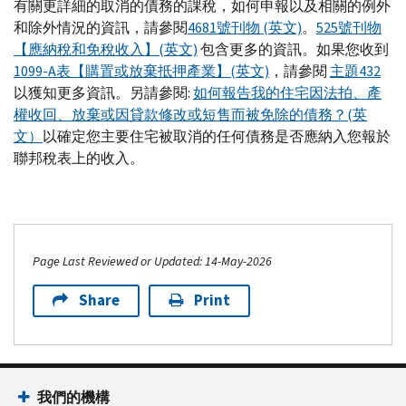
有關更詳細的取消的債務的課稅，如何申報以及相關的例外
和除外情況的資訊，請參閱
4681號刊物 (英文)
。
525號刊物
【應納稅和免稅收入】(英文)
包含更多的資訊。如果您收到
1099-A表【購置或放棄抵押產業】(英文)
，請參閱
主題432
以獲知更多資訊。另請參閱:
如何報告我的住宅因法拍、產
權收回、放棄或因貸款修改或短售而被免除的債務？(英
文）
以確定您主要住宅被取消的任何債務是否應納入您報於
聯邦稅表上的收入。
Page Last Reviewed or Updated: 14-May-2026
Share
Print
我們的機構