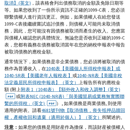
取消】(英文)
，該表格會列出債務取消的金額及免除日期等
等。如果您收到了一份所示資訊不正確的1099-C表，您必須
聯繫債權人進行資訊更正。例如，如果債權人在給您發送
1099-C表後繼續嘗試追討債務，則債權人可能尚未取消債
務，因此，您可能沒有因債務被取消而產生的收入。您應當
與債權人確認您的具體情況。無論您是否收到正確的1099-C
表，您都有義務在債務被取消當年在您的納稅申報表中報告
被取消債務的應稅金額。
通常情況下，如果債務是非企業債務，您必須將被取消的債
務作為普通收入，在
1040表【美國個人所得稅申報表】或
1040-SR表【美國老年人報稅表 】
或
1040-NR表【美國非稅
法定義居民所得稅申報表】（英文）
上報告所有的應稅金
額 (附上
附表 1（1040表）【額外收入和收入調整】(英文)
或
附表NEC (1040-NR表)「與美國貿易或業務無實際聯
PDF
繫的所得稅」(英文)
） , 如果債務是商業債務, 則使用
PDF
適用的附表。請看
4681號刊物【取消債務，喪失抵押品贖回
權，產權收回和遺棄（適用於個人）】（英文）
所闡述的。
注意：
如果您的債務是用財産作為擔保，而該財産被債權人