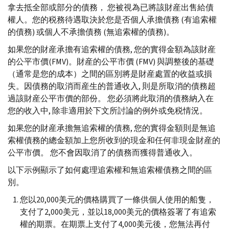
拿去抵全部或部分的債務， 您被視為已將該財産出售給債
權人。您的税務待遇取決於您是否個人承擔債務 (有追索權
的債務) 或個人不承擔債務 (無追索權的債務)。
如果您的財産承擔有追索權的債務, 您的實得金額為該財産
的公平市價(
FMV
)。財産的公平市價 (
FMV
) 與調整後的基礎
（通常是您的成本）之間的區別將是財産處置的收益或損
失。因債務的取消而産生的普通收入, 則是所取消的債務超
過該財産公平市價的部份。 您必須將此取消的債務納入在
您的收入中, 除非適用於下文所討論的例外或免税情況。
如果您的財産承擔無追索權的債務, 您的實得金額則是無追
索權債務的總金額加上您所收到的現金和任何非現金財産的
公平市價。 您不會因取消了的債務而獲得普通收入。
以下示例顯示了如何處理追索權和無追索權債務之間的區
別。
您以20,000美元的價格購買了一條供個人使用的船隻，
支付了2,000美元，並以18,000美元的價格簽署了有追索
權的期票。在期票上支付了4,000美元後，您無法再付