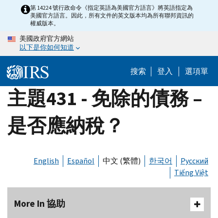
Skip
第 14224 號行政命令《指定英語為美國官方語言》將英語指定為
美國官方語言。因此，所有文件的英文版本均為所有聯邦資訊的
to
權威版本。
main
美國政府官方網站
content
以下是你如何知道
搜索
登入
選項單
主題431 - 免除的債務 –
是否應納稅？
English
Español
中文 (繁體)
한국어
Русский
Tiếng Việt
More In 協助