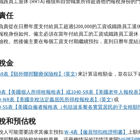
鐵路員工退休 (RRTA) 補償和自營職業所得超過他們報稅身份
責任
負責從在日曆年度支付給員工超過$200,000的工資或鐵路員工退休
報稅身份如何。僱主必須在當年付給員工的工資或鐵路員工退休 (RRT
險稅。然後僱主要在每個工資支付期繼續預扣，直到日曆年度結
。
稅金
959表【額外聯邦醫療保險稅】(英文)
來計算這稅額金，並在以下
40表【美國個人所得稅報稅表】或1040-SR表【美國老年人報稅表
40-NR表【美國非稅法定義居民所得稅報稅表】(英文)
或
40-SS表【美國自僱者報稅表（包括波多黎各實質居民的子女稅額
稅和預估稅
稅人可能需要請求其僱主預扣
W-4表【僱員預扣稅證明書】
上額
聯邦醫療保險稅的納稅義務。這兩種情況的詳情請參閱
505號