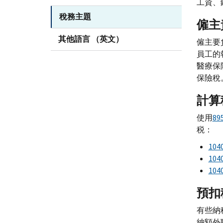
工資、
稅務主題
僱主
其他語言 （英文）
僱主要
員工的
醫療保
保險稅
計算
使用
8
税：
10
10
10
預扣
有些納
納額外