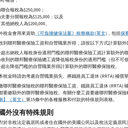
TA) 補償：
聯合報稅為$250,000；
夫妻分開報稅為$125,000；以及
其他納稅人為$200,000。
外稅金會用來資助
《可負擔健保法案》稅務條款(英文)
，包括
保
收到聯邦醫療保險工資和自營職業所得，請按以下方式計算額外
於超出納稅人報稅身份適用門檻的聯邦醫療保險工資計算額外的
過收到的聯邦醫療保險總工資降低報稅身份的適用門檻（但不可
於超出降低門檻的自營職業所得計算額外的聯邦醫療保險稅。
本稅金時請勿考慮自營職業損失。將鐵路員工退休 (RRTA) 補償
繳聯邦醫療保險稅的聯邦醫療保險工資、鐵路員工退休 (RRTA)
都要繳額外的聯邦醫療保險稅。有關什麼工資要繳聯邦醫療保險
南】（英文）
第15條中的各種服務和付款的特殊規則表格。
國外沒有特殊規則
對於非稅法定義居民或者住在國外的美國公民以及稅法定義居民