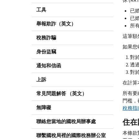
休 (RR
工具
已婚
已婚
舉報欺詐（英文）
所有
這筆額
稅務詐騙
如果您
身份盜竊
對
透
通知和信函
對
上訴
在計算
所有要
常見問題解答 （英文）
門檻，
無障礙
稅務指
住在
聯絡您當地的國稅局辦事處
本條款
聯繫國稅局裡的國際稅務辦公室