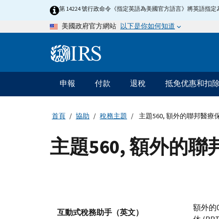
Skip
第 14224 號行政命令《指定英語為美國官方語言》將英語
to
以下是你如何知道
美國政府官方網站
main
content
Information
Menu
申報
付款
退稅
抵免优惠和扣
主
要
導
首頁
協助
稅務主題
主題560, 額外的聯邦醫療
航
主題560, 額外的
額外的
互動式稅務助手（英文）