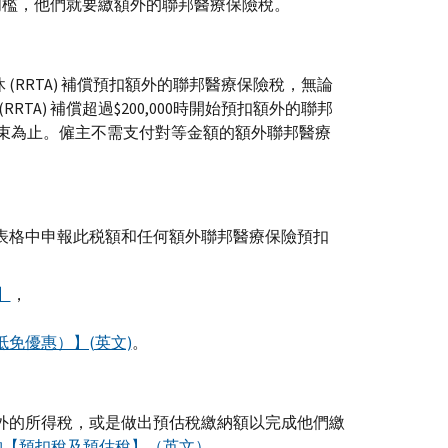
的門檻，他們就要繳額外的聯邦醫療保險稅。
 (RRTA) 補償預扣額外的聯邦醫療保險稅，無論
A) 補償超過$200,000時開始預扣額外的聯邦
束為止。僱主不需支付對等金額的額外聯邦醫療
表格中申報此税額和任何額外聯邦醫療保險預扣
】
，
抵免優惠）】(英文)
。
外的所得稅，或是做出預估稅繳納額以完成他們繳
刊物【預扣稅及預估稅】（英文）
。