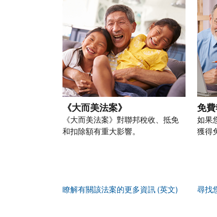
以
盜
過
自
人
帳
透
竊
的
前
稅
戶
過
行
稅
往
務
(英
提
為，
表
的
資
文)
。
交
請
的
方
訊。
申
向
您
處
式
請
我
如
也
理
聯
表
們
何
可
狀
絡
或
舉
建
以
態
我
親
《大而美法案》
免費
報
立
透
們。
自
(英
《大而美法案》對聯邦稅收、抵免
如果
帳
過
來
文)
。
和扣除額有重大影響。
獲得
戶
郵
電
取
寄
如
您
話
得
方
何
可
服
IP
式
辨
以
務
PIN
。
索
別
使
瞭解有關該法案的更多資訊 (英文)
尋找
取
找
我
是
用
謄
回
們
否
帳
本
或
的