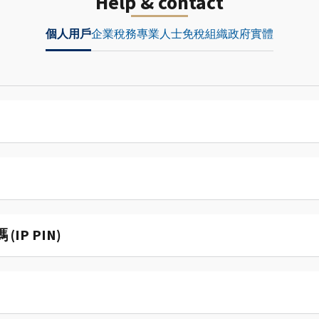
Help & contact
個人用戶
企業
稅務專業人士
免稅組織
政府實體
P PIN)