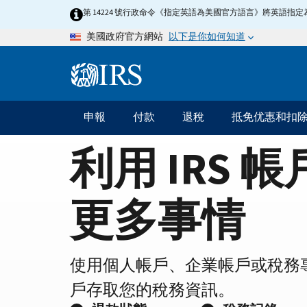
Home
Skip
第 14224 號行政命令《指定英語為美國官方語言》將英語
to
Page
以下是你如何知道
美國政府官方網站
main
content
Information
Menu
申報
付款
退稅
抵免优惠和扣
主
要
利用 IRS 
導
航
更多事情
使用個人帳戶、企業帳戶或稅務
戶存取您的稅務資訊。