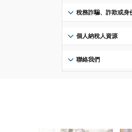
得
可
若
表
，
IP
在
要
稅務詐騙、詐欺或身
以
PIN，
一
查
修
請
個
閱
改
如
登
統
您
您
果
個人納稅人資源
入
一
的
納
您
或
的
稅
稅
懷
建
前
平
務
申
疑
立
往
聯絡我們
台
記
報
有
一
個
集
錄
表
稅
個
人
您
中
與
中
務
帳
稅
可
訪
謄
的
詐
戶
務
以
問
本，
錯
騙、
(英
申
透
並
請
誤。
詐
文)
報
。
過
管
登
欺
查
電
理
入
您
或
看
話
您
或
也
身
修
或
的
建
可
份
改
請使用 "上一個 "和 "下一個 "按鈕來瀏覽互動式
親
個
立