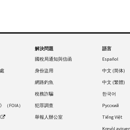
解決問題
語言
國稅局通知與信函
Español
處
身份盜用
中文 (简体)
網路釣魚
中文 (繁體)
稅務詐騙
한국어
（FOIA）
犯罪調查
Pусский
舉報人辦公室
Tiếng Việt
Kreyòl ayisye