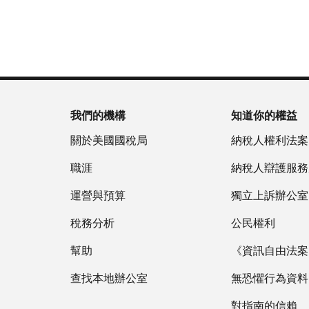
為
戶
(英
重
服
國
做
文)
。
新
務
稅
什
簽
時
局
麼
關
發
間
(英
於
IP
為
文)
謄
PIN
當
本
地
我們的機構
知道你的權益
IP
時
PIN
是
關於美國國稅局
納稅人權利法案
間
一
上
職涯
納稅人辯護服務
組
午
六
運營與預算
7
獨立上訴辦公室
位
點
數
稅務分析
公民權利
至
的
下
幫助
《資訊自由法案》
數
午
字，
查找本地辦公室
7
無恐懼行為資料
旨
點。
在
對指南的信賴