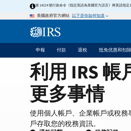
Home
Skip
第 14224 號行政命令《指定英語為美國官方語言》將英語
to
Page
以下是你如何知道
美國政府官方網站
main
content
Information
Menu
申報
付款
退稅
抵免优惠和扣
主
要
利用 IRS 
導
航
更多事情
使用個人帳戶、企業帳戶或稅務
戶存取您的稅務資訊。