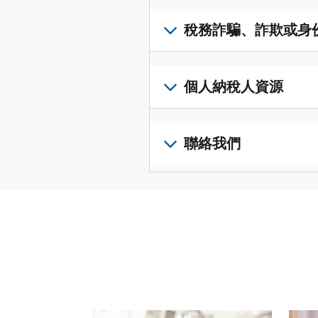
得
可
若
表
，
IP
在
要
稅務詐騙、詐欺或身
以
PIN，
一
查
修
請
個
閱
改
如
登
統
您
您
果
個人納稅人資源
入
一
的
納
您
或
的
稅
稅
懷
建
前
平
務
申
疑
立
往
聯絡我們
台
記
報
有
一
個
集
錄
表
稅
個
人
您
中
與
中
務
帳
稅
可
訪
謄
的
詐
戶
務
以
問
本，
錯
騙、
(英
申
透
並
請
誤。
詐
文)
報
。
過
管
登
欺
查
電
理
入
您
或
看
話
您
或
也
身
修
或
的
建
可
份
改
請使用 "上一個 "和 "下一個 "按鈕來瀏覽互動式
親
個
立