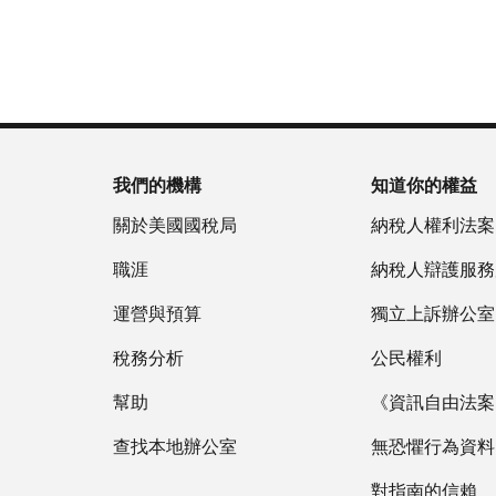
為
戶
(英
重
服
國
做
文)
。
新
務
稅
什
簽
時
局
麼
關
發
間
(英
於
IP
為
文)
謄
PIN
當
本
地
我們的機構
知道你的權益
IP
時
PIN
是
關於美國國稅局
納稅人權利法案
間
一
上
職涯
納稅人辯護服務
組
午
六
運營與預算
7
獨立上訴辦公室
位
點
數
稅務分析
公民權利
至
的
下
幫助
《資訊自由法案》
數
午
字，
查找本地辦公室
7
無恐懼行為資料
旨
點。
在
對指南的信賴