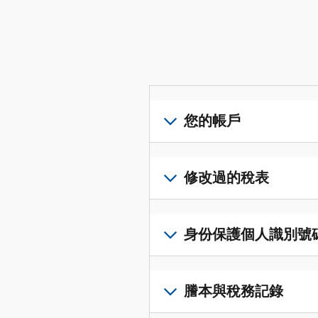
您的帳戶
登
入
修改過的稅表
或
建
提
立
交
身份保護個人識別號碼 (I
帳
修
戶
改
若
(英
過
要
謄本與稅務記錄
文)
，
的
取
即
稅