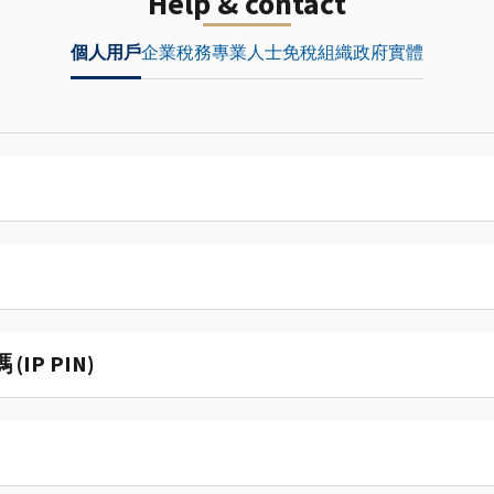
Help & contact
個人用戶
企業
稅務專業人士
免稅組織
政府實體
P PIN)