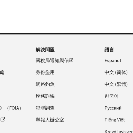
解決問題
語言
國稅局通知與信函
Español
處
身份盜用
中文 (简体)
網路釣魚
中文 (繁體)
稅務詐騙
한국어
（FOIA）
犯罪調查
Pусский
舉報人辦公室
Tiếng Việt
Kreyòl ayisye