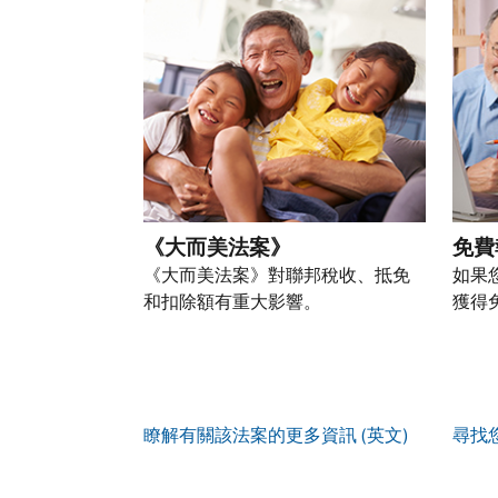
以
盜
過
自
人
帳
透
竊
的
前
稅
戶
過
行
稅
往
務
(英
提
為，
表
的
資
文)
。
交
請
的
方
訊。
申
向
您
處
式
請
我
如
也
理
聯
表
們
何
可
狀
絡
或
舉
建
以
態
我
親
《大而美法案》
免費
報
立
透
們。
自
(英
《大而美法案》對聯邦稅收、抵免
如果
帳
過
來
文)
。
和扣除額有重大影響。
獲得
戶
郵
電
取
寄
如
您
話
得
方
何
可
服
IP
式
辨
以
務
PIN
。
索
別
使
瞭解有關該法案的更多資訊 (英文)
尋找
取
找
我
是
用
謄
回
們
否
帳
本
或
的