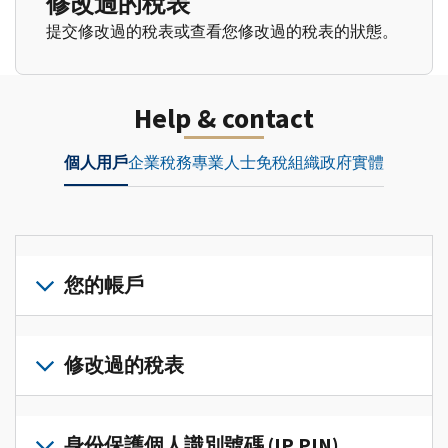
修改過的稅表
提交修改過的稅表或查看您修改過的稅表的狀態。
Help & contact
個人用戶
企業
稅務專業人士
免稅組織
政府實體
您的帳戶
登
入
修改過的稅表
或
建
提
立
交
身份保護個人識別號碼 (IP PIN)