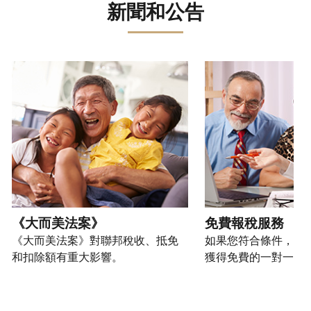
誤。
詐
文)
報
。
新聞和公告
過
管
登
欺
查
電
理
入
您
或
看
話
您
或
也
身
修
或
的
建
可
請使用 "上一個 "和 "下一個 "按鈕來瀏覽互動式轉盤。
份
改
親
個
立
以
盜
過
自
人
帳
透
竊
的
前
稅
戶
過
行
稅
往
務
(英
提
為，
表
的
資
文)
。
交
請
的
方
訊。
申
向
您
處
式
請
我
如
也
理
聯
表
們
何
可
狀
絡
或
舉
建
以
《大而美法案》
免費報稅服務
態
我
親
報
立
透
《大而美法案》對聯邦稅收、抵免
如果您符合條件，可
們。
自
(英
帳
過
和扣除額有重大影響。
獲得免費的一對一報
來
文)
。
戶
郵
電
取
寄
如
您
話
得
方
何
可