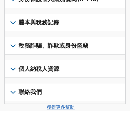
帳
修
戶
改
若
(英
過
要
謄本與稅務記錄
文)
，
的
取
即
稅
得
可
若
表
，
IP
在
要
稅務詐騙、詐欺或身份盜竊
以
PIN，
一
查
修
請
個
閱
改
如
登
統
您
您
果
個人納稅人資源
入
一
的
納
您
或
的
稅
稅
懷
建
前
平
務
申
疑
立
往
聯絡我們
台
記
報
有
一
個
集
錄
表
稅
個
人
您
中
與
獲得更多幫助
中
務
帳
稅
可
訪
謄
的
詐
戶
務
以
問
本，
錯
騙、
(英
申
透
並
請