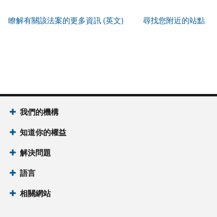
服
IP
式
辨
以
務
PIN
。
索
瞭解有關該法案的更多資訊 (英文)
尋找您附近的站點
別
使
取
找
我
是
用
謄
回
們
否
帳
本
或
的
為
戶
(英
重
服
國
做
文)
。
新
務
稅
什
簽
時
局
麼
關
發
間
(英
於
IP
為
我們的機構
文)
謄
PIN
當
本
知道你的權益
地
IP
時
PIN
是
解決問題
間
一
上
語言
組
午
六
7
相關網站
位
點
數
至