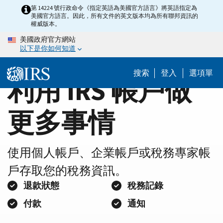
Home
Skip
第 14224 號行政命令《指定英語為美國官方語言》將英語指定為
美國官方語言。因此，所有文件的英文版本均為所有聯邦資訊的
to
Page
權威版本。
main
美國政府官方網站
content
以下是你如何知道
搜索
登入
選項單
利用 IRS 帳戶做
更多事情
使用個人帳戶、企業帳戶或稅務專家帳
戶存取您的稅務資訊。
退款狀態
稅務記錄
付款
通知