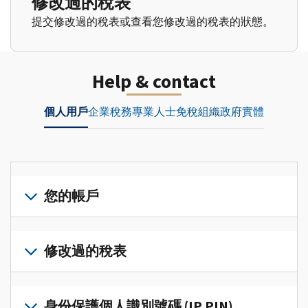
修改過的稅表
提交修改過的稅表或查看您修改過的稅表的狀態。
Help & contact
個人用戶
企業
稅務專業人士
免稅組織
政府實體
您的帳戶
登
入
修改過的稅表
或
建
提
立
交
身份保護個人識別號碼 (IP PIN)