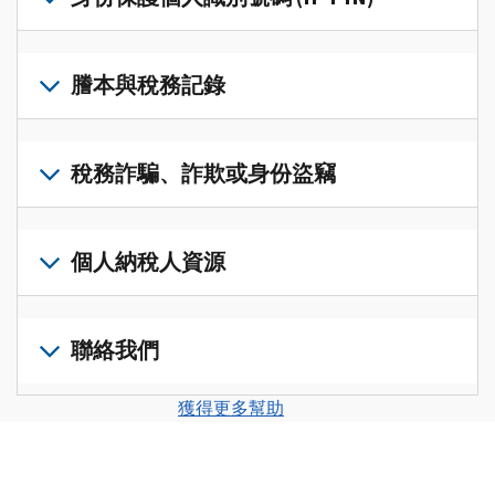
帳
修
戶
改
若
(英
過
要
謄本與稅務記錄
文)
，
的
取
即
稅
得
可
若
表
，
IP
在
要
稅務詐騙、詐欺或身份盜竊
以
PIN，
一
查
修
請
個
閱
改
如
登
統
您
您
果
個人納稅人資源
入
一
的
納
您
或
的
稅
稅
懷
建
前
平
務
申
疑
立
往
聯絡我們
台
記
報
有
一
個
集
錄
表
稅
個
人
您
中
與
獲得更多幫助
中
務
帳
稅
可
訪
謄
的
詐
戶
務
以
問
本，
錯
騙、
(英
申
透
並
請