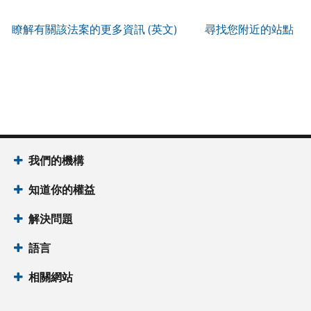
服
IP
式
辨
以
務
PIN
。
索
瞭解有關該法案的更多資訊 (英文)
尋找您附近的站點
別
使
取
找
我
是
用
謄
回
們
否
帳
本
或
的
為
戶
(英
重
服
國
做
文)
。
新
務
稅
什
簽
時
局
麼
關
發
間
(英
於
IP
為
我們的機構
文)
謄
PIN
當
本
知道你的權益
地
IP
時
PIN
是
解決問題
間
一
上
語言
組
午
六
7
相關網站
位
點
數
至