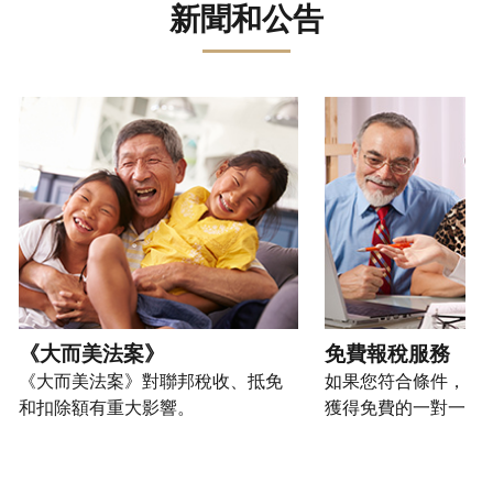
誤。
詐
文)
報
。
新聞和公告
過
管
登
欺
查
電
理
入
您
或
看
話
您
或
也
身
修
或
的
建
可
請使用 "上一個 "和 "下一個 "按鈕來瀏覽互動式轉盤。
份
改
親
個
立
以
盜
過
自
人
帳
透
竊
的
前
稅
戶
過
行
稅
往
務
(英
提
為，
表
的
資
文)
。
交
請
的
方
訊。
申
向
您
處
式
請
我
如
也
理
聯
表
們
何
可
狀
絡
或
舉
建
以
《大而美法案》
免費報稅服務
態
我
親
報
立
透
《大而美法案》對聯邦稅收、抵免
如果您符合條件，可
們。
自
(英
帳
過
和扣除額有重大影響。
獲得免費的一對一報
來
文)
。
戶
郵
電
取
寄
如
您
話
得
方
何
可