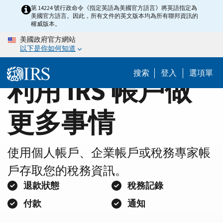
Home
Skip
第 14224 號行政命令《指定英語為美國官方語言》將英語指定為
美國官方語言。因此，所有文件的英文版本均為所有聯邦資訊的
to
Page
權威版本。
main
美國政府官方網站
content
以下是你如何知道
搜索
登入
選項單
利用 IRS 帳戶做
更多事情
使用個人帳戶、企業帳戶或稅務專家帳
戶存取您的稅務資訊。
退款狀態
稅務記錄
付款
通知