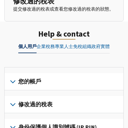
修改過的稅表
提交修改過的稅表或查看您修改過的稅表的狀態。
Help & contact
個人用戶
企業
稅務專業人士
免稅組織
政府實體
您的帳戶
登
入
修改過的稅表
或
建
提
立
交
身份保護個人識別號碼 (IP PIN)