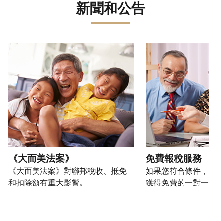
誤。
詐
文)
報
。
新聞和公告
過
管
登
欺
查
電
理
入
您
或
看
話
您
或
也
身
修
或
的
建
可
請使用 "上一個 "和 "下一個 "按鈕來瀏覽互動式轉盤。
份
改
親
個
立
以
盜
過
自
人
帳
透
竊
的
前
稅
戶
過
行
稅
往
務
(英
提
為，
表
的
資
文)
。
交
請
的
方
訊。
申
向
您
處
式
請
我
如
也
理
聯
表
們
何
可
狀
絡
或
舉
建
以
《大而美法案》
免費報稅服務
態
我
親
報
立
透
《大而美法案》對聯邦稅收、抵免
如果您符合條件，可
們。
自
(英
帳
過
和扣除額有重大影響。
獲得免費的一對一報
來
文)
。
戶
郵
電
取
寄
如
您
話
得
方
何
可