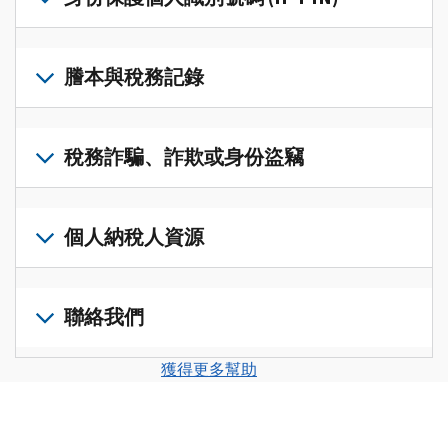
帳
修
戶
改
若
(英
過
要
謄本與稅務記錄
文)
，
的
取
即
稅
得
可
若
表
，
IP
在
要
稅務詐騙、詐欺或身份盜竊
以
PIN，
一
查
修
請
個
閱
改
如
登
統
您
您
果
個人納稅人資源
入
一
的
納
您
或
的
稅
稅
懷
建
前
平
務
申
疑
立
往
聯絡我們
台
記
報
有
一
個
集
錄
表
稅
個
人
您
中
與
獲得更多幫助
中
務
帳
稅
可
訪
謄
的
詐
戶
務
以
問
本，
錯
騙、
(英
申
透
並
請