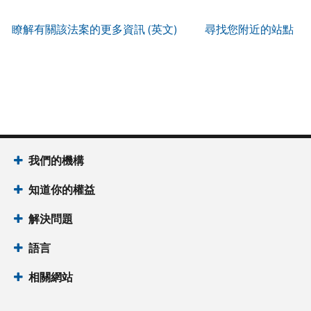
服
IP
式
辨
以
務
PIN
。
索
瞭解有關該法案的更多資訊 (英文)
尋找您附近的站點
別
使
取
找
我
是
用
謄
回
們
否
帳
本
或
的
為
戶
(英
重
服
國
做
文)
。
新
務
稅
什
簽
時
局
麼
關
發
間
(英
於
IP
為
我們的機構
文)
謄
PIN
當
本
知道你的權益
地
IP
時
PIN
是
解決問題
間
一
上
語言
組
午
六
7
相關網站
位
點
數
至