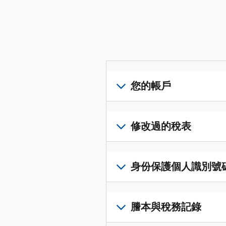
您的帳戶
登
入
修改過的稅表
或
建
提
立
交
身份保護個人識別號碼 (I
帳
修
戶
改
若
(英
過
要
謄本與稅務記錄
文)
，
的
取
即
稅