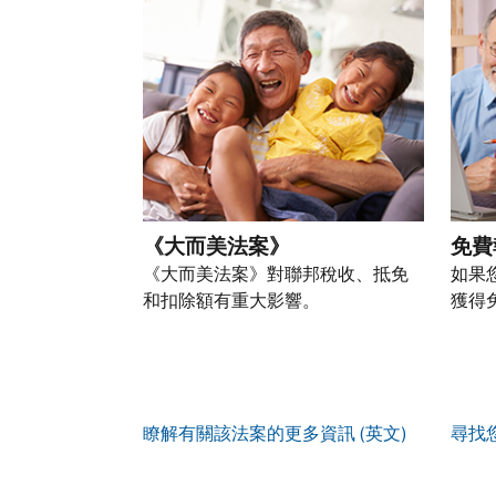
以
盜
過
自
人
帳
透
竊
的
前
稅
戶
過
行
稅
往
務
(英
提
為，
表
的
資
文)
。
交
請
的
方
訊。
申
向
您
處
式
請
我
如
也
理
聯
表
們
何
可
狀
絡
或
舉
建
以
態
我
親
《大而美法案》
免費
報
立
透
們。
自
(英
《大而美法案》對聯邦稅收、抵免
如果
帳
過
來
文)
。
和扣除額有重大影響。
獲得
戶
郵
電
取
寄
如
您
話
得
方
何
可
服
IP
式
辨
以
務
PIN
。
索
別
使
瞭解有關該法案的更多資訊 (英文)
尋找
取
找
我
是
用
謄
回
們
否
帳
本
或
的