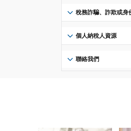
得
可
若
表
，
IP
在
要
稅務詐騙、詐欺或身
以
PIN，
一
查
修
請
個
閱
改
如
登
統
您
您
果
個人納稅人資源
入
一
的
納
您
或
的
稅
稅
懷
建
前
平
務
申
疑
立
往
聯絡我們
台
記
報
有
一
個
集
錄
表
稅
個
人
您
中
與
中
務
帳
稅
可
訪
謄
的
詐
戶
務
以
問
本，
錯
騙、
(英
申
透
並
請
誤。
詐
文)
報
。
過
管
登
欺
查
電
理
入
您
或
看
話
您
或
也
身
修
或
的
建
可
份
改
請使用 "上一個 "和 "下一個 "按鈕來瀏覽互動式
親
個
立