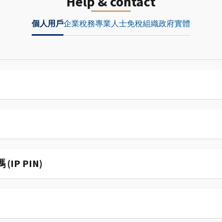
Help & contact
個人用戶
企業
稅務專業人士
免稅組織
政府實體
P PIN)