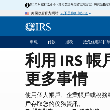
Home
Skip
第 14224 號行政命令《指定英語為美國官方語言》將英語
to
Page
以下是你如何知道
美國政府官方網站
main
content
Information
Menu
申報
付款
退稅
抵免优惠和扣
主
要
利用 IRS 
導
航
更多事情
使用個人帳戶、企業帳戶或稅務
戶存取您的稅務資訊。