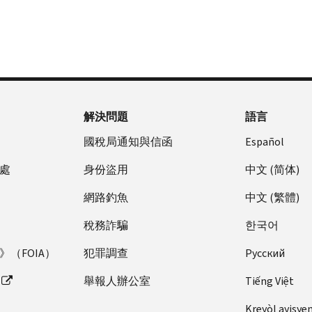
解決問題
語言
國稅局通知與信函
Español
處
身份盜用
中文 (简体)
網路釣魚
中文 (繁體)
稅務詐騙
한국어
（FOIA）
犯罪調查
Pусский
舉報人辦公室
Tiếng Việt
Kreyòl ayisye