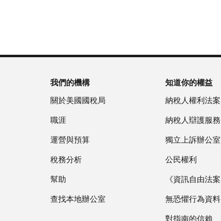
為
戶
(英
重
服
國
做
文)
。
新
務
稅
什
簽
時
局
麼
關
發
間
(英
於
IP
為
文)
謄
PIN
當
本
地
我們的機構
知道你的權益
IP
時
PIN
是
關於美國國稅局
納稅人權利法案
間
一
上
職涯
納稅人辯護服務
組
午
六
運營與預算
7
獨立上訴辦公室
位
點
數
稅務分析
公民權利
至
的
下
幫助
《資訊自由法案》
數
午
字，
查找本地辦公室
7
無恐懼行為資料
旨
點。
在
對指南的信賴