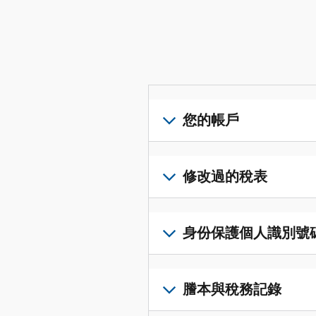
您的帳戶
登
入
修改過的稅表
或
建
提
立
交
身份保護個人識別號碼 (I
帳
修
戶
改
若
(英
過
要
謄本與稅務記錄
文)
，
的
取
即
稅