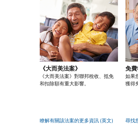
以
盜
過
自
人
帳
透
竊
的
前
稅
戶
過
行
稅
往
務
(英
提
為，
表
的
資
文)
。
交
請
的
方
訊。
申
向
您
處
式
請
我
如
也
理
聯
表
們
何
可
狀
絡
或
舉
建
以
態
我
親
《大而美法案》
免費
報
立
透
們。
自
(英
《大而美法案》對聯邦稅收、抵免
如果
帳
過
來
文)
。
和扣除額有重大影響。
獲得
戶
郵
電
取
寄
如
您
話
得
方
何
可
服
IP
式
辨
以
務
PIN
。
索
別
使
瞭解有關該法案的更多資訊 (英文)
尋找
取
找
我
是
用
謄
回
們
否
帳
本
或
的