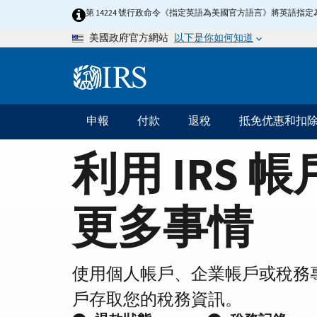
Home
Skip
第 14224 號行政命令《指定英語為美國官方語言》將英語
to
Page
以下是你如何知道
美國政府官方網站
main
content
Information
Menu
申報
付款
退稅
抵免优惠和扣
主
要
利用 IRS 
導
航
更多事情
使用個人帳戶、企業帳戶或稅務
戶存取您的稅務資訊。