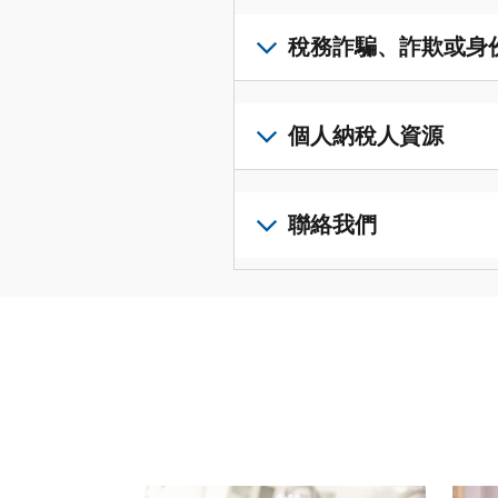
得
可
若
表
，
IP
在
要
稅務詐騙、詐欺或身
以
PIN，
一
查
修
請
個
閱
改
如
登
統
您
您
果
個人納稅人資源
入
一
的
納
您
或
的
稅
稅
懷
建
前
平
務
申
疑
立
往
聯絡我們
台
記
報
有
一
個
集
錄
表
稅
個
人
您
中
與
中
務
帳
稅
可
訪
謄
的
詐
戶
務
以
問
本，
錯
騙、
(英
申
透
並
請
誤。
詐
文)
報
。
過
管
登
欺
查
電
理
入
您
或
看
話
您
或
也
身
修
或
的
建
可
份
改
請使用 "上一個 "和 "下一個 "按鈕來瀏覽互動式
親
個
立