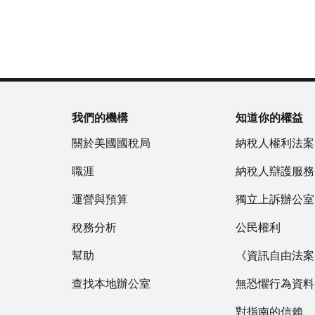
為
戶
(英
重
服
國
做
文)
。
新
務
稅
什
簽
時
局
麼
關
發
間
(英
於
IP
為
文)
謄
PIN
當
本
地
我們的機構
知道你的權益
IP
時
PIN
是
關於美國國稅局
納稅人權利法案
間
一
上
職涯
納稅人辯護服務
組
午
六
運營與預算
7
獨立上訴辦公室
位
點
數
稅務分析
公民權利
至
的
下
幫助
《資訊自由法案》
數
午
字，
查找本地辦公室
7
無恐懼行為資料
旨
點。
在
對指南的信賴