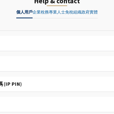
Help & contact
個人用戶
企業
稅務專業人士
免稅組織
政府實體
P PIN)