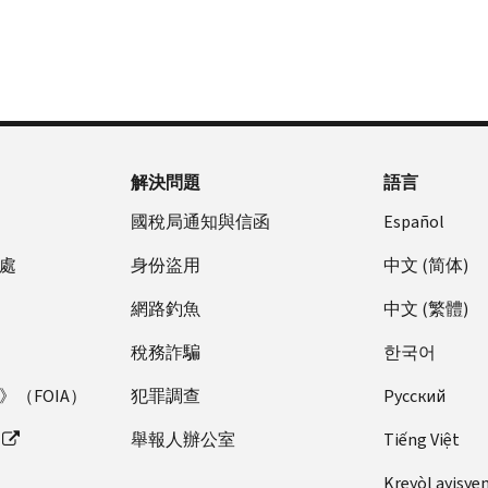
解決問題
語言
國稅局通知與信函
Español
處
身份盜用
中文 (简体)
網路釣魚
中文 (繁體)
稅務詐騙
한국어
（FOIA）
犯罪調查
Pусский
舉報人辦公室
Tiếng Việt
Kreyòl ayisye