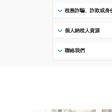
得
可
若
表
，
IP
在
要
稅務詐騙、詐欺或身
以
PIN，
一
查
修
請
個
閱
改
如
登
統
您
您
果
個人納稅人資源
入
一
的
納
您
或
的
稅
稅
懷
建
前
平
務
申
疑
立
往
聯絡我們
台
記
報
有
一
個
集
錄
表
稅
個
人
您
中
與
中
務
帳
稅
可
訪
謄
的
詐
戶
務
以
問
本，
錯
騙、
(英
申
透
並
請
誤。
詐
文)
報
。
過
管
登
欺
查
電
理
入
您
或
看
話
您
或
也
身
修
或
的
建
可
份
改
請使用 "上一個 "和 "下一個 "按鈕來瀏覽互動式
親
個
立