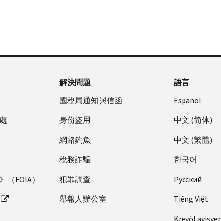
解決問題
語言
國稅局通知與信函
Español
處
身份盜用
中文 (简体)
網路釣魚
中文 (繁體)
稅務詐騙
한국어
（FOIA）
犯罪調查
Pусский
舉報人辦公室
Tiếng Việt
Kreyòl ayisye