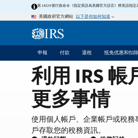
Home
Skip
第 14224 號行政命令《指定英語為美國官方語言》將英語
to
Page
以下是你如何知道
美國政府官方網站
main
content
Information
Menu
申報
付款
退稅
抵免优惠和扣
主
要
利用 IRS 
導
航
更多事情
使用個人帳戶、企業帳戶或稅務
戶存取您的稅務資訊。