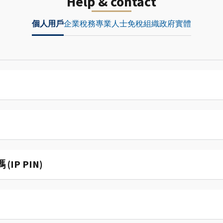
Help & contact
個人用戶
企業
稅務專業人士
免稅組織
政府實體
P PIN)