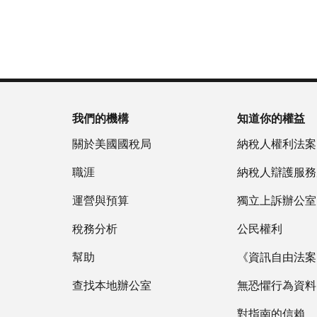
為
戶
(英
重
服
國
做
文)
。
新
務
稅
什
簽
時
局
麼
關
發
間
(英
於
IP
為
文)
謄
PIN
當
本
地
我們的機構
知道你的權益
IP
時
PIN
是
關於美國國稅局
納稅人權利法案
間
一
上
職涯
納稅人辯護服務
組
午
六
運營與預算
7
獨立上訴辦公室
位
點
數
稅務分析
公民權利
至
的
下
幫助
《資訊自由法案》
數
午
字，
查找本地辦公室
7
無恐懼行為資料
旨
點。
在
對指南的信賴