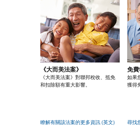
以
盜
過
自
人
帳
透
竊
的
前
稅
戶
過
行
稅
往
務
(英
提
為，
表
的
資
文)
。
交
請
的
方
訊。
申
向
您
處
式
請
我
如
也
理
聯
表
們
何
可
狀
絡
或
舉
建
以
態
我
親
《大而美法案》
免費
報
立
透
們。
自
(英
《大而美法案》對聯邦稅收、抵免
如果
帳
過
來
文)
。
和扣除額有重大影響。
獲得
戶
郵
電
取
寄
如
您
話
得
方
何
可
服
IP
式
辨
以
務
PIN
。
索
別
使
瞭解有關該法案的更多資訊 (英文)
尋找
取
找
我
是
用
謄
回
們
否
帳
本
或
的