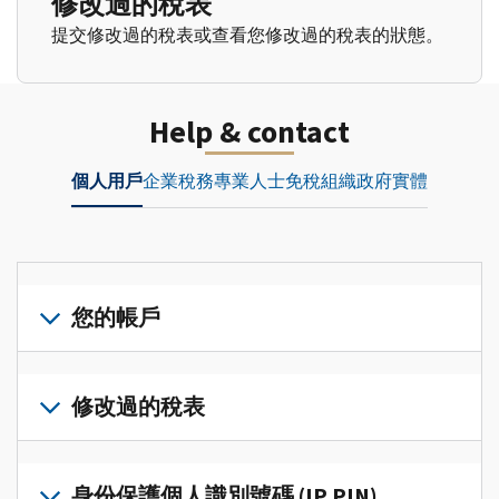
修改過的稅表
提交修改過的稅表或查看您修改過的稅表的狀態。
Help & contact
個人用戶
企業
稅務專業人士
免稅組織
政府實體
您的帳戶
登
入
修改過的稅表
或
建
提
立
交
身份保護個人識別號碼 (IP PIN)