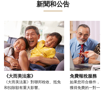
誤。
詐
文)
報
。
新聞和公告
過
管
登
欺
查
電
理
入
您
或
看
話
您
或
也
身
修
或
的
建
可
請使用 "上一個 "和 "下一個 "按鈕來瀏覽互動式轉盤。
份
改
親
個
立
以
盜
過
自
人
帳
透
竊
的
前
稅
戶
過
行
稅
往
務
(英
提
為，
表
的
資
文)
。
交
請
的
方
訊。
申
向
您
處
式
請
我
如
也
理
聯
表
們
何
可
狀
絡
或
舉
建
以
《大而美法案》
免費報稅服務
態
我
親
報
立
透
《大而美法案》對聯邦稅收、抵免
如果您符合條件，可
們。
自
(英
帳
過
和扣除額有重大影響。
獲得免費的一對一報
來
文)
。
戶
郵
電
取
寄
如
您
話
得
方
何
可