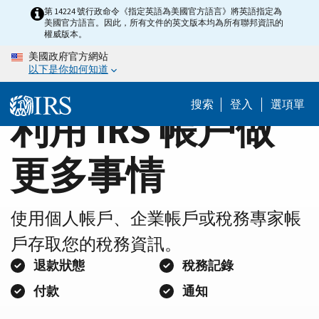
Home
Skip
第 14224 號行政命令《指定英語為美國官方語言》將英語指定為
美國官方語言。因此，所有文件的英文版本均為所有聯邦資訊的
to
Page
權威版本。
main
美國政府官方網站
content
以下是你如何知道
搜索
登入
選項單
利用 IRS 帳戶做
更多事情
使用個人帳戶、企業帳戶或稅務專家帳
戶存取您的稅務資訊。
退款狀態
稅務記錄
付款
通知