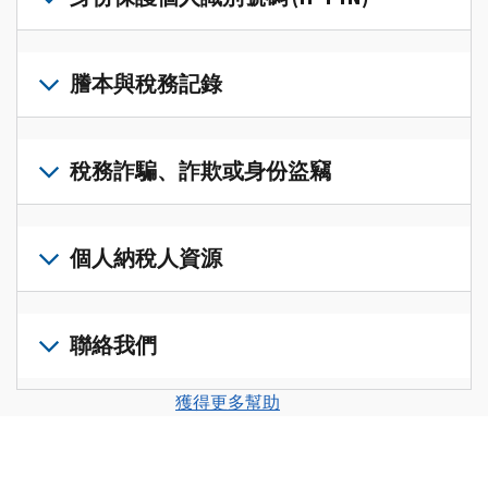
帳
修
戶
改
若
(英
過
要
謄本與稅務記錄
文)
，
的
取
即
稅
得
可
若
表
，
IP
在
要
稅務詐騙、詐欺或身份盜竊
以
PIN，
一
查
修
請
個
閱
改
如
登
統
您
您
果
個人納稅人資源
入
一
的
納
您
或
的
稅
稅
懷
建
前
平
務
申
疑
立
往
聯絡我們
台
記
報
有
一
個
集
錄
表
稅
個
人
您
中
與
獲得更多幫助
中
務
帳
稅
可
訪
謄
的
詐
戶
務
以
問
本，
錯
騙、
(英
申
透
並
請