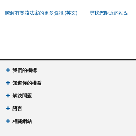
服
IP
式
辨
以
務
PIN
。
索
瞭解有關該法案的更多資訊 (英文)
尋找您附近的站點
別
使
取
找
我
是
用
謄
回
們
否
帳
本
或
的
為
戶
(英
重
服
國
做
文)
。
新
務
稅
什
簽
時
局
麼
關
發
間
(英
於
IP
為
我們的機構
文)
謄
PIN
當
本
知道你的權益
地
IP
時
PIN
是
解決問題
間
一
上
語言
組
午
六
7
相關網站
位
點
數
至