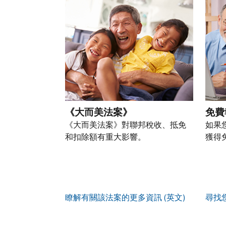
以
盜
過
自
人
帳
透
竊
的
前
稅
戶
過
行
稅
往
務
(英
提
為，
表
的
資
文)
。
交
請
的
方
訊。
申
向
您
處
式
請
我
如
也
理
聯
表
們
何
可
狀
絡
或
舉
建
以
態
我
親
《大而美法案》
免費
報
立
透
們。
自
(英
《大而美法案》對聯邦稅收、抵免
如果
帳
過
來
文)
。
和扣除額有重大影響。
獲得
戶
郵
電
取
寄
如
您
話
得
方
何
可
服
IP
式
辨
以
務
PIN
。
索
別
使
瞭解有關該法案的更多資訊 (英文)
尋找
取
找
我
是
用
謄
回
們
否
帳
本
或
的