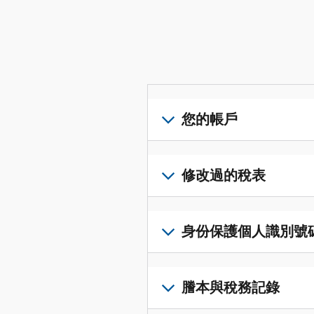
您的帳戶
登
入
修改過的稅表
或
建
提
立
交
身份保護個人識別號碼 (I
帳
修
戶
改
若
(英
過
要
謄本與稅務記錄
文)
，
的
取
即
稅