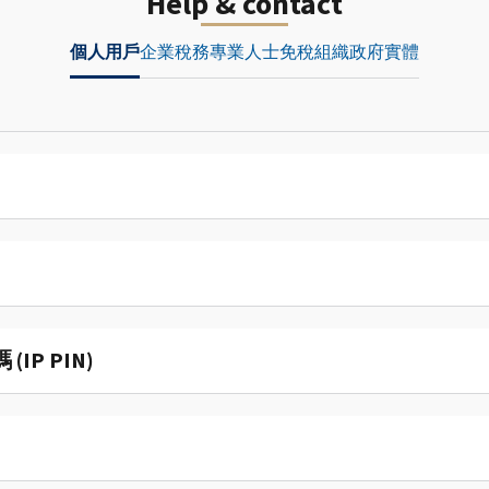
Help & contact
個人用戶
企業
稅務專業人士
免稅組織
政府實體
P PIN)