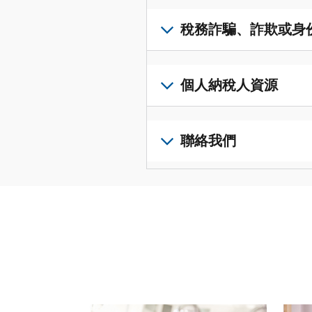
得
可
若
表
，
IP
在
要
稅務詐騙、詐欺或身
以
PIN，
一
查
修
請
個
閱
改
如
登
統
您
您
果
個人納稅人資源
入
一
的
納
您
或
的
稅
稅
懷
建
前
平
務
申
疑
立
往
聯絡我們
台
記
報
有
一
個
集
錄
表
稅
個
人
您
中
與
中
務
帳
稅
可
訪
謄
的
詐
戶
務
以
問
本，
錯
騙、
(英
申
透
並
請
誤。
詐
文)
報
。
過
管
登
欺
查
電
理
入
您
或
看
話
您
或
也
身
修
或
的
建
可
份
改
請使用 "上一個 "和 "下一個 "按鈕來瀏覽互動式
親
個
立