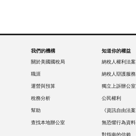
為
戶
(英
重
服
國
做
文)
。
新
務
稅
什
簽
時
局
麼
關
發
間
(英
於
IP
為
文)
謄
PIN
當
本
地
我們的機構
知道你的權益
IP
時
PIN
是
關於美國國稅局
納稅人權利法案
間
一
上
職涯
納稅人辯護服務
組
午
六
運營與預算
7
獨立上訴辦公室
位
點
數
稅務分析
公民權利
至
的
下
幫助
《資訊自由法案》
數
午
字，
查找本地辦公室
7
無恐懼行為資料
旨
點。
在
對指南的信賴