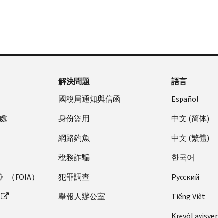
解決問題
語言
國稅局通知與信函
Español
處
身份盜用
中文 (简体)
網路釣魚
中文 (繁體)
稅務詐騙
한국어
（FOIA）
犯罪調查
Pусский
舉報人辦公室
Tiếng Việt
Kreyòl ayisye