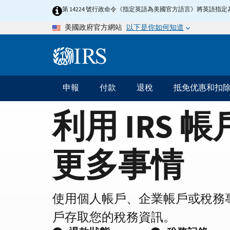
Home
Skip
第 14224 號行政命令《指定英語為美國官方語言》將英語
to
Page
以下是你如何知道
美國政府官方網站
main
content
Information
Menu
申報
付款
退稅
抵免优惠和扣
主
要
利用 IRS 
導
航
更多事情
使用個人帳戶、企業帳戶或稅務
戶存取您的稅務資訊。