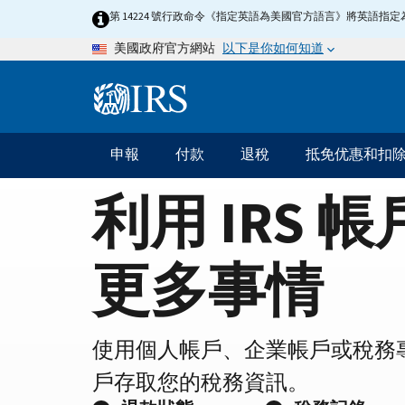
Home
Skip
第 14224 號行政命令《指定英語為美國官方語言》將英語
to
Page
以下是你如何知道
美國政府官方網站
main
content
Information
Menu
申報
付款
退稅
抵免优惠和扣
主
要
利用 IRS 
導
航
更多事情
使用個人帳戶、企業帳戶或稅務
戶存取您的稅務資訊。