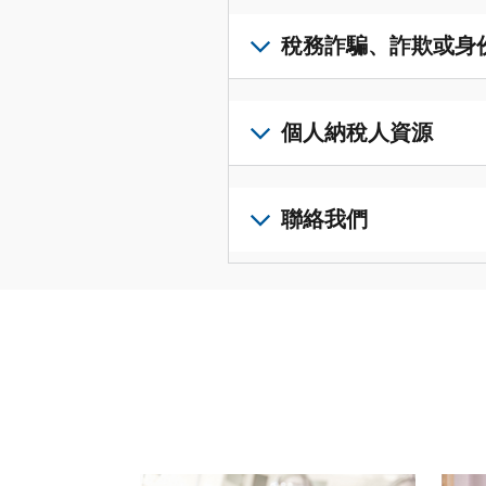
得
可
若
表
，
IP
在
要
稅務詐騙、詐欺或身
以
PIN，
一
查
修
請
個
閱
改
如
登
統
您
您
果
個人納稅人資源
入
一
的
納
您
或
的
稅
稅
懷
建
前
平
務
申
疑
立
往
聯絡我們
台
記
報
有
一
個
集
錄
表
稅
個
人
您
中
與
中
務
帳
稅
可
訪
謄
的
詐
戶
務
以
問
本，
錯
騙、
(英
申
透
並
請
誤。
詐
文)
報
。
過
管
登
欺
查
電
理
入
您
或
看
話
您
或
也
身
修
或
的
建
可
份
改
請使用 "上一個 "和 "下一個 "按鈕來瀏覽互動式
親
個
立