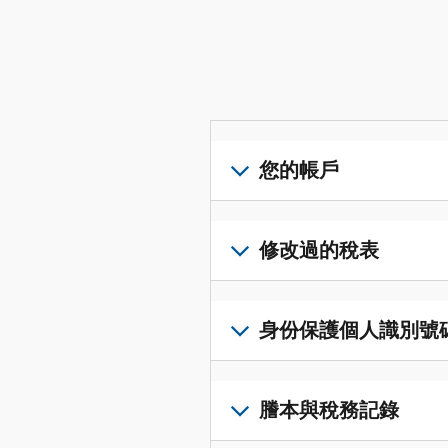
您的帳戶
登
入
修改過的稅表
或
建
提
立
交
身份保護個人識別號碼 (I
帳
修
戶
改
若
(英
過
要
謄本與稅務記錄
文)
，
的
取
即
稅