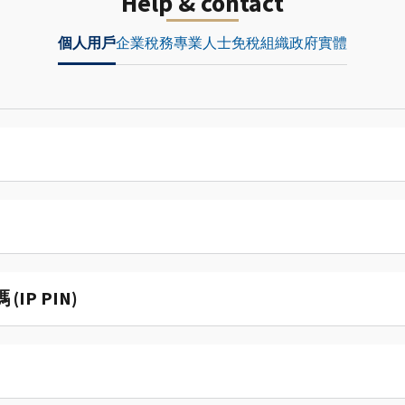
Help & contact
個人用戶
企業
稅務專業人士
免稅組織
政府實體
P PIN)