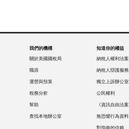
為
戶
(英
重
服
國
做
文)
。
新
務
稅
什
簽
時
局
麼
關
發
間
(英
於
IP
為
文)
謄
PIN
當
本
地
我們的機構
知道你的權益
IP
時
PIN
是
關於美國國稅局
納稅人權利法案
間
一
上
職涯
納稅人辯護服務
組
午
六
運營與預算
7
獨立上訴辦公室
位
點
數
稅務分析
公民權利
至
的
下
幫助
《資訊自由法案》
數
午
字，
查找本地辦公室
7
無恐懼行為資料
旨
點。
在
對指南的信賴