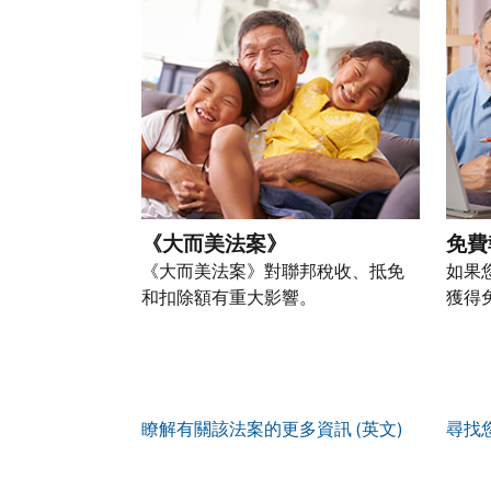
以
盜
過
自
人
帳
透
竊
的
前
稅
戶
過
行
稅
往
務
(英
提
為，
表
的
資
文)
。
交
請
的
方
訊。
申
向
您
處
式
請
我
如
也
理
聯
表
們
何
可
狀
絡
或
舉
建
以
態
我
親
《大而美法案》
免費
報
立
透
們。
自
(英
《大而美法案》對聯邦稅收、抵免
如果
帳
過
來
文)
。
和扣除額有重大影響。
獲得
戶
郵
電
取
寄
如
您
話
得
方
何
可
服
IP
式
辨
以
務
PIN
。
索
別
使
瞭解有關該法案的更多資訊 (英文)
尋找
取
找
我
是
用
謄
回
們
否
帳
本
或
的