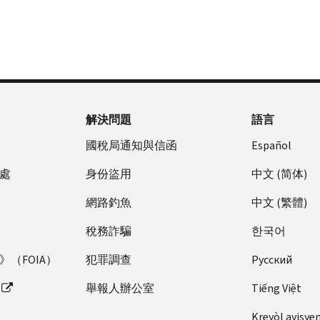
解決問題
語言
國稅局通知與信函
Español
處
身份盜用
中文 (简体)
網路釣魚
中文 (繁體)
稅務詐騙
한국어
（FOIA）
犯罪調查
Pусский
舉報人辦公室
Tiếng Việt
Kreyòl ayisye