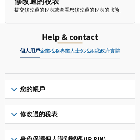
修改過的稅表
提交修改過的稅表或查看您修改過的稅表的狀態。
Help & contact
個人用戶
企業
稅務專業人士
免稅組織
政府實體
您的帳戶
登
入
修改過的稅表
或
建
提
立
交
身份保護個人識別號碼 (IP PIN)