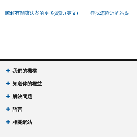
服
IP
式
辨
以
務
PIN
。
索
瞭解有關該法案的更多資訊 (英文)
尋找您附近的站點
別
使
取
找
我
是
用
謄
回
們
否
帳
本
或
的
為
戶
(英
重
服
國
做
文)
。
新
務
稅
什
簽
時
局
麼
關
發
間
(英
於
IP
為
我們的機構
文)
謄
PIN
當
本
知道你的權益
地
IP
時
PIN
是
解決問題
間
一
上
語言
組
午
六
7
相關網站
位
點
數
至