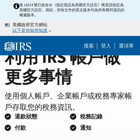
Home
Skip
第 14224 號行政命令《指定英語為美國官方語言》將英語指定為
美國官方語言。因此，所有文件的英文版本均為所有聯邦資訊的
to
Page
權威版本。
main
美國政府官方網站
content
以下是你如何知道
搜索
登入
選項單
利用 IRS 帳戶做
更多事情
使用個人帳戶、企業帳戶或稅務專家帳
戶存取您的稅務資訊。
退款狀態
稅務記錄
付款
通知