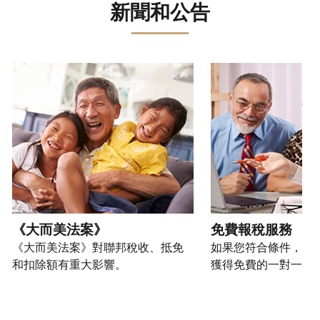
誤。
詐
文)
報
。
新聞和公告
過
管
登
欺
查
電
理
入
您
或
看
話
您
或
也
身
修
或
的
建
可
請使用 "上一個 "和 "下一個 "按鈕來瀏覽互動式轉盤。
份
改
親
個
立
以
盜
過
自
人
帳
透
竊
的
前
稅
戶
過
行
稅
往
務
(英
提
為，
表
的
資
文)
。
交
請
的
方
訊。
申
向
您
處
式
請
我
如
也
理
聯
表
們
何
可
狀
絡
或
舉
建
以
《大而美法案》
免費報稅服務
態
我
親
報
立
透
《大而美法案》對聯邦稅收、抵免
如果您符合條件，可
們。
自
(英
帳
過
和扣除額有重大影響。
獲得免費的一對一報
來
文)
。
戶
郵
電
取
寄
如
您
話
得
方
何
可