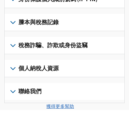
帳
修
戶
改
若
(英
過
要
謄本與稅務記錄
文)
，
的
取
即
稅
得
可
若
表
，
IP
在
要
稅務詐騙、詐欺或身份盜竊
以
PIN，
一
查
修
請
個
閱
改
如
登
統
您
您
果
個人納稅人資源
入
一
的
納
您
或
的
稅
稅
懷
建
前
平
務
申
疑
立
往
聯絡我們
台
記
報
有
一
個
集
錄
表
稅
個
人
您
中
與
獲得更多幫助
中
務
帳
稅
可
訪
謄
的
詐
戶
務
以
問
本，
錯
騙、
(英
申
透
並
請