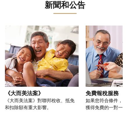
誤。
詐
文)
報
。
新聞和公告
過
管
登
欺
查
電
理
入
您
或
看
話
您
或
也
身
修
或
的
建
可
請使用 "上一個 "和 "下一個 "按鈕來瀏覽互動式轉盤。
份
改
親
個
立
以
盜
過
自
人
帳
透
竊
的
前
稅
戶
過
行
稅
往
務
(英
提
為，
表
的
資
文)
。
交
請
的
方
訊。
申
向
您
處
式
請
我
如
也
理
聯
表
們
何
可
狀
絡
或
舉
建
以
《大而美法案》
免費報稅服務
態
我
親
報
立
透
《大而美法案》對聯邦稅收、抵免
如果您符合條件，可
們。
自
(英
帳
過
和扣除額有重大影響。
獲得免費的一對一報
來
文)
。
戶
郵
電
取
寄
如
您
話
得
方
何
可