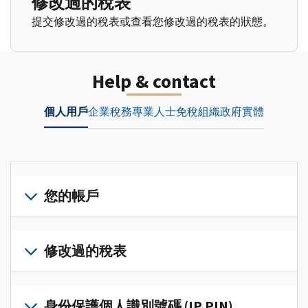
修改過的稅表
提交修改過的稅表或查看您修改過的稅表的狀態。
Help & contact
個人用戶
企業
稅務專業人士
免稅組織
政府實體
您的帳戶
登
入
修改過的稅表
或
建
提
立
交
身份保護個人識別號碼 (IP PIN)