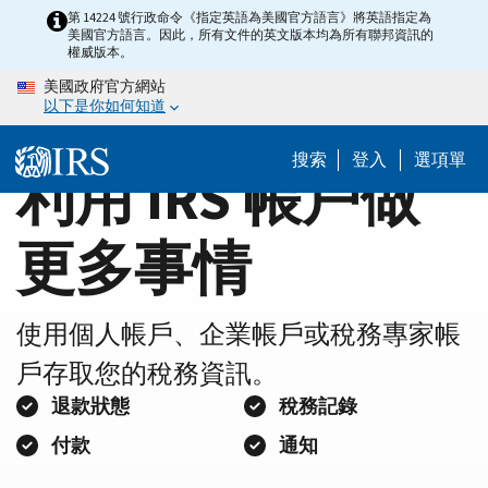
Home
Skip
第 14224 號行政命令《指定英語為美國官方語言》將英語指定為
美國官方語言。因此，所有文件的英文版本均為所有聯邦資訊的
to
Page
權威版本。
main
美國政府官方網站
content
以下是你如何知道
搜索
登入
選項單
利用 IRS 帳戶做
更多事情
使用個人帳戶、企業帳戶或稅務專家帳
戶存取您的稅務資訊。
退款狀態
稅務記錄
付款
通知