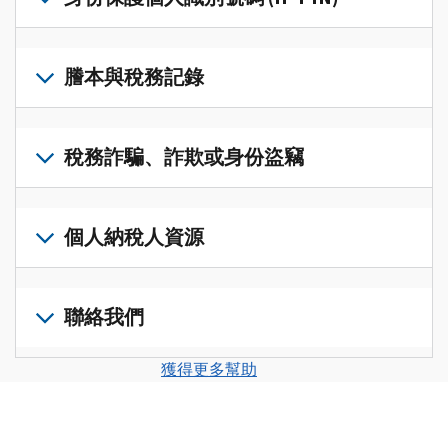
帳
修
戶
改
若
(英
過
要
謄本與稅務記錄
文)
，
的
取
即
稅
得
可
若
表
，
IP
在
要
稅務詐騙、詐欺或身份盜竊
以
PIN，
一
查
修
請
個
閱
改
如
登
統
您
您
果
個人納稅人資源
入
一
的
納
您
或
的
稅
稅
懷
建
前
平
務
申
疑
立
往
聯絡我們
台
記
報
有
一
個
集
錄
表
稅
個
人
您
中
與
獲得更多幫助
中
務
帳
稅
可
訪
謄
的
詐
戶
務
以
問
本，
錯
騙、
(英
申
透
並
請