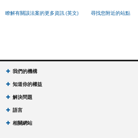
服
IP
式
辨
以
務
PIN
。
索
瞭解有關該法案的更多資訊 (英文)
尋找您附近的站點
別
使
取
找
我
是
用
謄
回
們
否
帳
本
或
的
為
戶
(英
重
服
國
做
文)
。
新
務
稅
什
簽
時
局
麼
關
發
間
(英
於
IP
為
我們的機構
文)
謄
PIN
當
本
知道你的權益
地
IP
時
PIN
是
解決問題
間
一
上
語言
組
午
六
7
相關網站
位
點
數
至