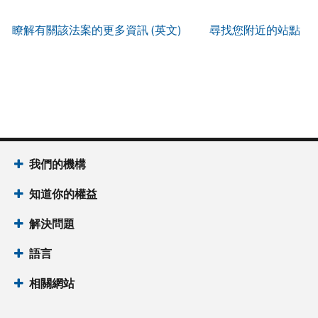
服
IP
式
辨
以
務
PIN
。
索
瞭解有關該法案的更多資訊 (英文)
尋找您附近的站點
別
使
取
找
我
是
用
謄
回
們
否
帳
本
或
的
為
戶
(英
重
服
國
做
文)
。
新
務
稅
什
簽
時
局
麼
關
發
間
(英
於
IP
為
我們的機構
文)
謄
PIN
當
本
知道你的權益
地
IP
時
PIN
是
解決問題
間
一
上
語言
組
午
六
7
相關網站
位
點
數
至