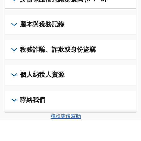
帳
修
戶
改
若
(英
過
要
謄本與稅務記錄
文)
，
的
取
即
稅
得
可
若
表
，
IP
在
要
稅務詐騙、詐欺或身份盜竊
以
PIN，
一
查
修
請
個
閱
改
如
登
統
您
您
果
個人納稅人資源
入
一
的
納
您
或
的
稅
稅
懷
建
前
平
務
申
疑
立
往
聯絡我們
台
記
報
有
一
個
集
錄
表
稅
個
人
您
中
與
獲得更多幫助
中
務
帳
稅
可
訪
謄
的
詐
戶
務
以
問
本，
錯
騙、
(英
申
透
並
請