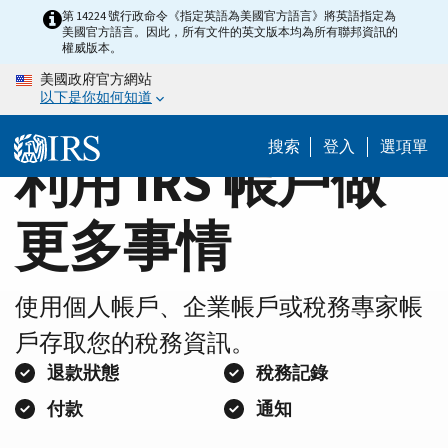
Home
Skip
第 14224 號行政命令《指定英語為美國官方語言》將英語指定為
美國官方語言。因此，所有文件的英文版本均為所有聯邦資訊的
to
Page
權威版本。
main
美國政府官方網站
content
以下是你如何知道
搜索
登入
選項單
利用 IRS 帳戶做
更多事情
使用個人帳戶、企業帳戶或稅務專家帳
戶存取您的稅務資訊。
退款狀態
稅務記錄
付款
通知