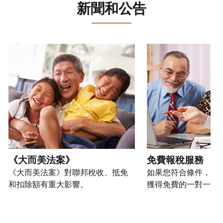
誤。
詐
文)
報
。
新聞和公告
過
管
登
欺
查
電
理
入
您
或
看
話
您
或
也
身
修
或
的
建
可
請使用 "上一個 "和 "下一個 "按鈕來瀏覽互動式轉盤。
份
改
親
個
立
以
盜
過
自
人
帳
透
竊
的
前
稅
戶
過
行
稅
往
務
(英
提
為，
表
的
資
文)
。
交
請
的
方
訊。
申
向
您
處
式
請
我
如
也
理
聯
表
們
何
可
狀
絡
或
舉
建
以
《大而美法案》
免費報稅服務
態
我
親
報
立
透
《大而美法案》對聯邦稅收、抵免
如果您符合條件，可
們。
自
(英
帳
過
和扣除額有重大影響。
獲得免費的一對一報
來
文)
。
戶
郵
電
取
寄
如
您
話
得
方
何
可