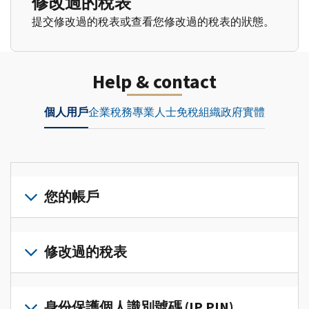
修改過的稅表
提交修改過的稅表或查看您修改過的稅表的狀態。
Help & contact
個人用戶
企業
稅務專業人士
免稅組織
政府實體
您的帳戶
登
入
修改過的稅表
或
建
提
立
交
身份保護個人識別號碼 (IP PIN)