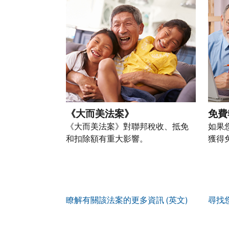
以
盜
過
自
人
帳
透
竊
的
前
稅
戶
過
行
稅
往
務
(英
提
為，
表
的
資
文)
。
交
請
的
方
訊。
申
向
您
處
式
請
我
如
也
理
聯
表
們
何
可
狀
絡
或
舉
建
以
態
我
親
《大而美法案》
免費
報
立
透
們。
自
(英
《大而美法案》對聯邦稅收、抵免
如果
帳
過
來
文)
。
和扣除額有重大影響。
獲得
戶
郵
電
取
寄
如
您
話
得
方
何
可
服
IP
式
辨
以
務
PIN
。
索
別
使
瞭解有關該法案的更多資訊 (英文)
尋找
取
找
我
是
用
謄
回
們
否
帳
本
或
的