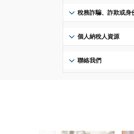
得
可
若
表
，
IP
在
要
稅務詐騙、詐欺或身
以
PIN，
一
查
修
請
個
閱
改
如
登
統
您
您
果
個人納稅人資源
入
一
的
納
您
或
的
稅
稅
懷
建
前
平
務
申
疑
立
往
聯絡我們
台
記
報
有
一
個
集
錄
表
稅
個
人
您
中
與
中
務
帳
稅
可
訪
謄
的
詐
戶
務
以
問
本，
錯
騙、
(英
申
透
並
請
誤。
詐
文)
報
。
過
管
登
欺
查
電
理
入
您
或
看
話
您
或
也
身
修
或
的
建
可
份
改
請使用 "上一個 "和 "下一個 "按鈕來瀏覽互動式
親
個
立