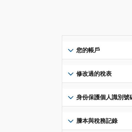
您的帳戶
登
入
修改過的稅表
或
建
提
立
交
身份保護個人識別號碼 (I
帳
修
戶
改
若
(英
過
要
謄本與稅務記錄
文)
，
的
取
即
稅