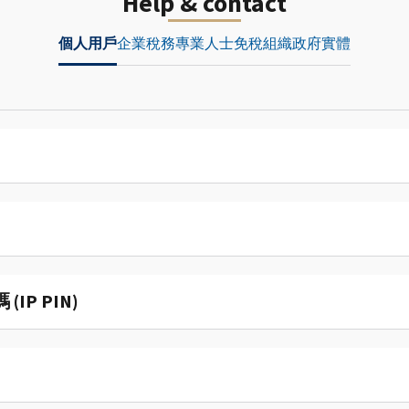
Help & contact
個人用戶
企業
稅務專業人士
免稅組織
政府實體
P PIN)