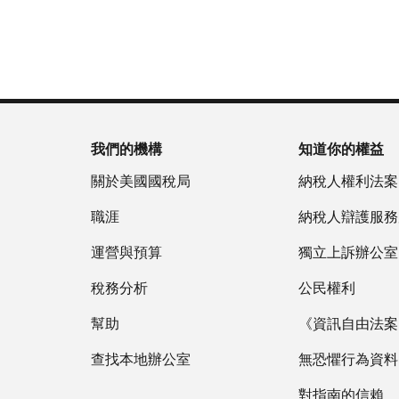
為
戶
(英
重
服
國
做
文)
。
新
務
稅
什
簽
時
局
麼
關
發
間
(英
於
IP
為
文)
謄
PIN
當
本
地
我們的機構
知道你的權益
IP
時
PIN
是
關於美國國稅局
納稅人權利法案
間
一
上
職涯
納稅人辯護服務
組
午
六
運營與預算
7
獨立上訴辦公室
位
點
數
稅務分析
公民權利
至
的
下
幫助
《資訊自由法案》
數
午
字，
查找本地辦公室
7
無恐懼行為資料
旨
點。
在
對指南的信賴