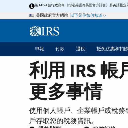
Home
Skip
第 14224 號行政命令《指定英語為美國官方語言》將英語
to
Page
以下是你如何知道
美國政府官方網站
main
content
Information
Menu
申報
付款
退稅
抵免优惠和扣
主
要
利用 IRS 
導
航
更多事情
使用個人帳戶、企業帳戶或稅務
戶存取您的稅務資訊。