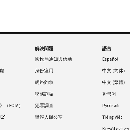
解決問題
語言
國稅局通知與信函
Español
處
身份盜用
中文 (简体)
網路釣魚
中文 (繁體)
稅務詐騙
한국어
（FOIA）
犯罪調查
Pусский
舉報人辦公室
Tiếng Việt
Kreyòl ayisye