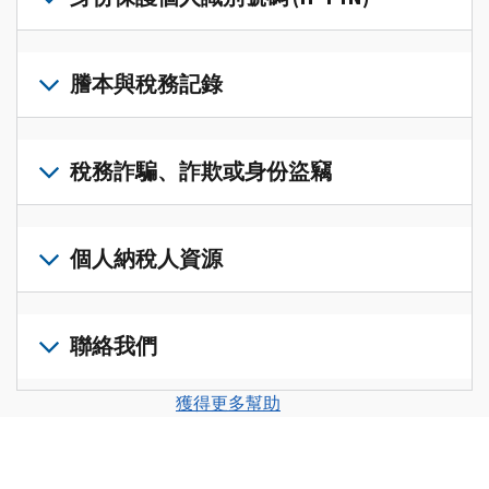
帳
修
戶
改
若
(英
過
要
謄本與稅務記錄
文)
，
的
取
即
稅
得
可
若
表
，
IP
在
要
稅務詐騙、詐欺或身份盜竊
以
PIN，
一
查
修
請
個
閱
改
如
登
統
您
您
果
個人納稅人資源
入
一
的
納
您
或
的
稅
稅
懷
建
前
平
務
申
疑
立
往
聯絡我們
台
記
報
有
一
個
集
錄
表
稅
個
人
您
中
與
獲得更多幫助
中
務
帳
稅
可
訪
謄
的
詐
戶
務
以
問
本，
錯
騙、
(英
申
透
並
請