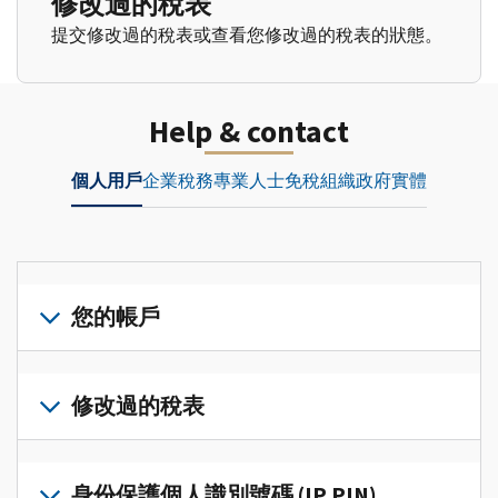
修改過的稅表
提交修改過的稅表或查看您修改過的稅表的狀態。
Help & contact
個人用戶
企業
稅務專業人士
免稅組織
政府實體
您的帳戶
登
入
修改過的稅表
或
建
提
立
交
身份保護個人識別號碼 (IP PIN)