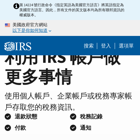
Home
Skip
第 14224 號行政命令《指定英語為美國官方語言》將英語指定為
美國官方語言。因此，所有文件的英文版本均為所有聯邦資訊的
to
Page
權威版本。
main
美國政府官方網站
content
以下是你如何知道
搜索
登入
選項單
利用 IRS 帳戶做
更多事情
使用個人帳戶、企業帳戶或稅務專家帳
戶存取您的稅務資訊。
退款狀態
稅務記錄
付款
通知