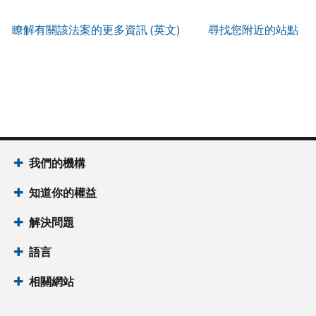
服
IP
式
辨
以
務
PIN
。
索
瞭解有關該法案的更多資訊 (英文)
尋找您附近的站點
別
使
取
找
我
是
用
謄
回
們
否
帳
本
或
的
為
戶
(英
重
服
國
做
文)
。
新
務
稅
什
簽
時
局
麼
關
發
間
(英
於
IP
為
我們的機構
文)
謄
PIN
當
本
知道你的權益
地
IP
時
PIN
是
解決問題
間
一
上
語言
組
午
六
7
相關網站
位
點
數
至