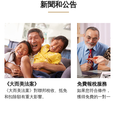
誤。
詐
文)
報
。
新聞和公告
過
管
登
欺
查
電
理
入
您
或
看
話
您
或
也
身
修
或
的
建
可
請使用 "上一個 "和 "下一個 "按鈕來瀏覽互動式轉盤。
份
改
親
個
立
以
盜
過
自
人
帳
透
竊
的
前
稅
戶
過
行
稅
往
務
(英
提
為，
表
的
資
文)
。
交
請
的
方
訊。
申
向
您
處
式
請
我
如
也
理
聯
表
們
何
可
狀
絡
或
舉
建
以
《大而美法案》
免費報稅服務
態
我
親
報
立
透
《大而美法案》對聯邦稅收、抵免
如果您符合條件，可
們。
自
(英
帳
過
和扣除額有重大影響。
獲得免費的一對一報
來
文)
。
戶
郵
電
取
寄
如
您
話
得
方
何
可