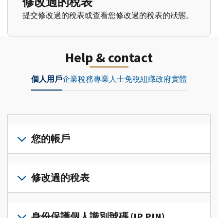
修改過的稅表
提交修改過的稅表或查看您修改過的稅表的狀態。
Help & contact
個人用戶
企業
稅務專業人士
免稅組織
政府實體
您的帳戶
登
入
修改過的稅表
或
建
提
立
交
身份保護個人識別號碼 (IP PIN)