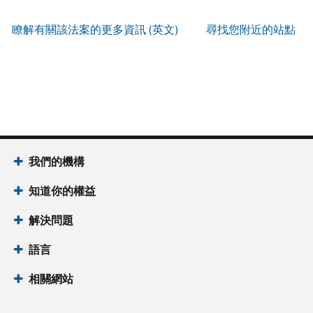
服
IP
式
辨
以
務
PIN
。
索
瞭解有關該法案的更多資訊 (英文)
尋找您附近的站點
別
使
取
找
我
是
用
謄
回
們
否
帳
本
或
的
為
戶
(英
重
服
國
做
文)
。
新
務
稅
什
簽
時
局
麼
關
發
間
(英
於
IP
為
我們的機構
文)
謄
PIN
當
本
知道你的權益
地
IP
時
PIN
是
解決問題
間
一
上
語言
組
午
六
7
相關網站
位
點
數
至