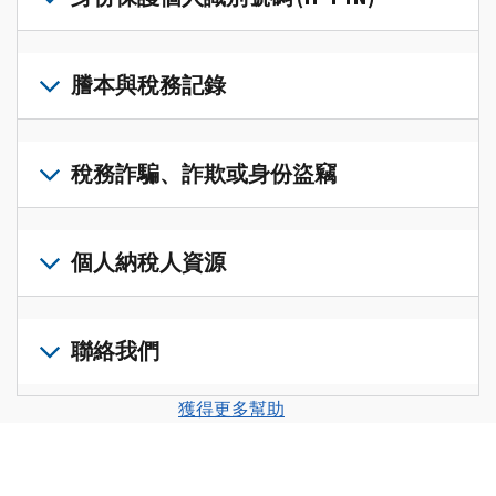
帳
修
戶
改
若
(英
過
要
謄本與稅務記錄
文)
，
的
取
即
稅
得
可
若
表
，
IP
在
要
稅務詐騙、詐欺或身份盜竊
以
PIN，
一
查
修
請
個
閱
改
如
登
統
您
您
果
個人納稅人資源
入
一
的
納
您
或
的
稅
稅
懷
建
前
平
務
申
疑
立
往
聯絡我們
台
記
報
有
一
個
集
錄
表
稅
個
人
您
中
與
獲得更多幫助
中
務
帳
稅
可
訪
謄
的
詐
戶
務
以
問
本，
錯
騙、
(英
申
透
並
請