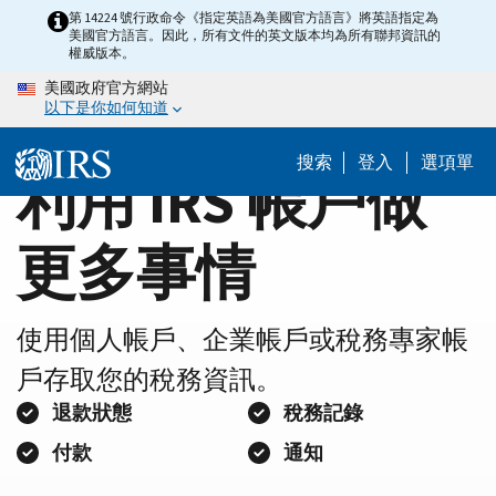
Home
Skip
第 14224 號行政命令《指定英語為美國官方語言》將英語指定為
美國官方語言。因此，所有文件的英文版本均為所有聯邦資訊的
to
Page
權威版本。
main
美國政府官方網站
content
以下是你如何知道
搜索
登入
選項單
利用 IRS 帳戶做
更多事情
使用個人帳戶、企業帳戶或稅務專家帳
戶存取您的稅務資訊。
退款狀態
稅務記錄
付款
通知