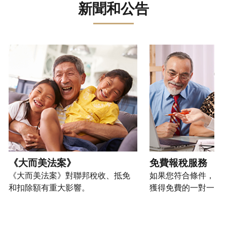
誤。
詐
文)
報
。
新聞和公告
過
管
登
欺
查
電
理
入
您
或
看
話
您
或
也
身
修
或
的
建
可
請使用 "上一個 "和 "下一個 "按鈕來瀏覽互動式轉盤。
份
改
親
個
立
以
盜
過
自
人
帳
透
竊
的
前
稅
戶
過
行
稅
往
務
(英
提
為，
表
的
資
文)
。
交
請
的
方
訊。
申
向
您
處
式
請
我
如
也
理
聯
表
們
何
可
狀
絡
或
舉
建
以
《大而美法案》
免費報稅服務
態
我
親
報
立
透
《大而美法案》對聯邦稅收、抵免
如果您符合條件，可
們。
自
(英
帳
過
和扣除額有重大影響。
獲得免費的一對一報
來
文)
。
戶
郵
電
取
寄
如
您
話
得
方
何
可