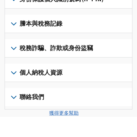
帳
修
戶
改
若
(英
過
要
謄本與稅務記錄
文)
，
的
取
即
稅
得
可
若
表
，
IP
在
要
稅務詐騙、詐欺或身份盜竊
以
PIN，
一
查
修
請
個
閱
改
如
登
統
您
您
果
個人納稅人資源
入
一
的
納
您
或
的
稅
稅
懷
建
前
平
務
申
疑
立
往
聯絡我們
台
記
報
有
一
個
集
錄
表
稅
個
人
您
中
與
獲得更多幫助
中
務
帳
稅
可
訪
謄
的
詐
戶
務
以
問
本，
錯
騙、
(英
申
透
並
請