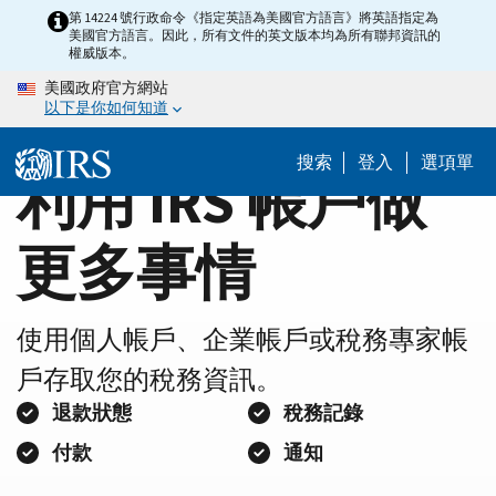
Home
Skip
第 14224 號行政命令《指定英語為美國官方語言》將英語指定為
美國官方語言。因此，所有文件的英文版本均為所有聯邦資訊的
to
Page
權威版本。
main
美國政府官方網站
content
以下是你如何知道
搜索
登入
選項單
利用 IRS 帳戶做
更多事情
使用個人帳戶、企業帳戶或稅務專家帳
戶存取您的稅務資訊。
退款狀態
稅務記錄
付款
通知