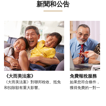
誤。
詐
文)
報
。
新聞和公告
過
管
登
欺
查
電
理
入
您
或
看
話
您
或
也
身
修
或
的
建
可
請使用 "上一個 "和 "下一個 "按鈕來瀏覽互動式轉盤。
份
改
親
個
立
以
盜
過
自
人
帳
透
竊
的
前
稅
戶
過
行
稅
往
務
(英
提
為，
表
的
資
文)
。
交
請
的
方
訊。
申
向
您
處
式
請
我
如
也
理
聯
表
們
何
可
狀
絡
或
舉
建
以
《大而美法案》
免費報稅服務
態
我
親
報
立
透
《大而美法案》對聯邦稅收、抵免
如果您符合條件，可
們。
自
(英
帳
過
和扣除額有重大影響。
獲得免費的一對一報
來
文)
。
戶
郵
電
取
寄
如
您
話
得
方
何
可