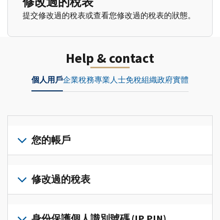
修改過的稅表
提交修改過的稅表或查看您修改過的稅表的狀態。
Help & contact
個人用戶
企業
稅務專業人士
免稅組織
政府實體
您的帳戶
登
入
修改過的稅表
或
建
提
立
交
身份保護個人識別號碼 (IP PIN)