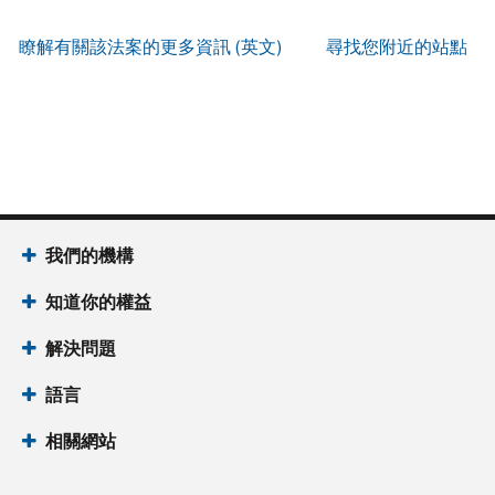
服
IP
式
辨
以
務
PIN
。
索
瞭解有關該法案的更多資訊 (英文)
尋找您附近的站點
別
使
取
找
我
是
用
謄
回
們
否
帳
本
或
的
為
戶
(英
重
服
國
做
文)
。
新
務
稅
什
簽
時
局
麼
關
發
間
(英
於
IP
為
我們的機構
文)
謄
PIN
當
本
知道你的權益
地
IP
時
PIN
是
解決問題
間
一
上
語言
組
午
六
7
相關網站
位
點
數
至